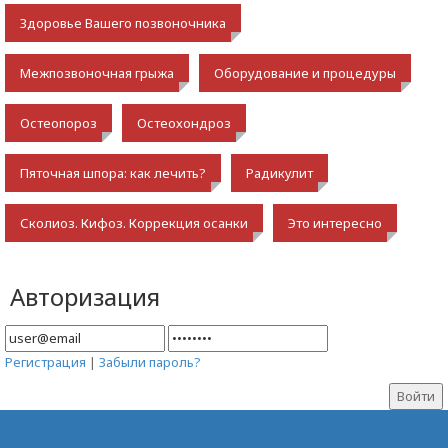
Здоровье Вашего позвоночника
Межпозвоночная грыжа
Оборудование и процедуры
Остеопороз
Остеохондроз
Пяточная шпора: как лечить?
Радикулит
Сколиоз. Кифоз. Коррекция осанки
Это интересно
Авторизация
Регистрация
|
Забыли пароль?