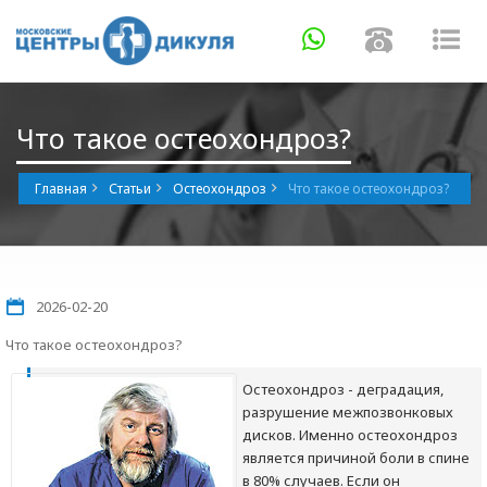
Навигация
Навигаци
Нав
Что такое остеохондроз?
Главная
Статьи
Остеохондроз
Что такое остеохондроз?
2026-02-20
Что такое остеохондроз?
Остеохондроз - деградация,
разрушение межпозвонковых
дисков. Именно остеохондроз
является причиной боли в спине
в 80% случаев. Если он