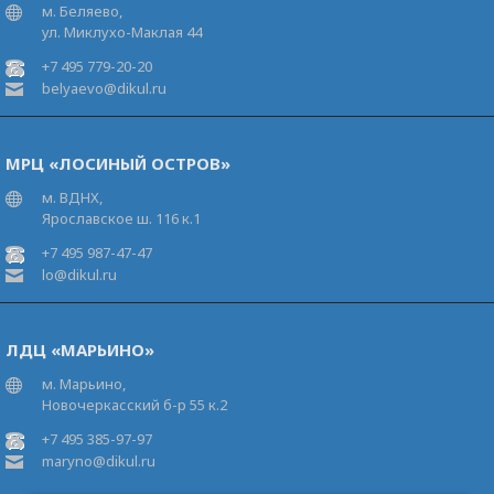
м. Беляево,
ул. Миклухо-Маклая 44
+7 495 779-20-20
belyaevo@dikul.ru
МРЦ «ЛОСИНЫЙ ОСТРОВ»
м. ВДНХ,
Ярославское ш. 116 к.1
+7 495 987-47-47
lo@dikul.ru
ЛДЦ «МАРЬИНО»
м. Марьино,
Новочеркасский б-р 55 к.2
+7 495 385-97-97
maryno@dikul.ru