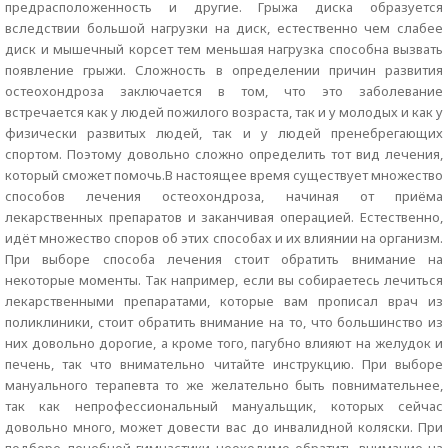
предрасположенность и другие. Грыжа диска образуется
вследствии большой нагрузки на диск, естественно чем слабее
диск и мышечный корсет тем меньшая нагрузка способна вызвать
появление грыжи. Сложность в определении причин развития
остеохондроза заключается в том, что это заболевание
встречается как у людей пожилого возраста, так и у молодых и как у
физически развитых людей, так и у людей пренебрегающих
спортом. Поэтому довольно сложно определить тот вид лечения,
который сможет помочь.В настоящее время существует множество
способов лечения остеохондроза, начиная от приёма
лекарственных препаратов и заканчивая операцией. Естественно,
идёт множество споров об этих способах и их влиянии на организм.
При выборе способа лечения стоит обратить внимание на
некоторые моменты. Так например, если вы собираетесь лечиться
лекарственными препаратами, которые вам прописал врач из
поликлиники, стоит обратить внимание на то, что большинство из
них довольно дорогие, а кроме того, пагубно влияют на желудок и
печень, так что внимательно читайте инструкцию. При выборе
мануального терапевта то же желательно быть повнимательнее,
так как непрофессиональный мануальщик, которых сейчас
довольно много, может довести вас до инвалидной коляски. При