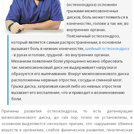
(остеохондроз) осложнён
грыжами межпозвоночных
дисков, боль может появиться в
конечностях, голове а так же, во
внутренних органах.
Поясничный остеохондроз,
который является самым распространённым, в основном
вызывает боль в нижних конечностях,
шейный остеохондроз
- в руках и голове, грудной - во внутренних органах.
Механизм появления боли упрощенно можно обрисовать
так: межпозвонковый диск не выдерживает нагрузки и
образуется его выпячивание. Вокруг межпозвонкового диска
расположенны нервные отростки, сосуды и спинной мозг.
Грыжа диска, затрагивая какой либо из невных отростков
вызавает его воспаление, что и приводит к возникновению
боли.
Причины развития остеохондроза, то есть дегенерации
межпозвонкового диска, до сих пор точно не установлены, в
основном выделяются несколько причин, это: нарушение обмена
веществ в организме, слабое физическое развитие, генетическая