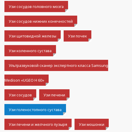
Узи сосудов головного мозга
Узи сосудов нижних конечностей
Узи щитовидной железы
Узи почек
Узи коленного сустава
Ультразвуковой сканер экспертного класса Samsung
Medison «UGEO H 60»
Узи сосудов
Узи печени
Узи голеностопного сустава
Узи печени и желчного пузыря
Узи мошонки