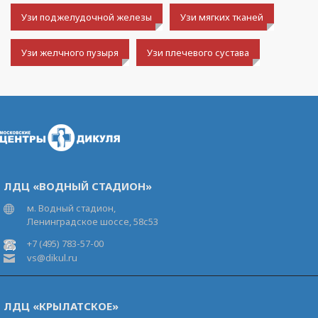
Узи поджелудочной железы
Узи мягких тканей
Узи желчного пузыря
Узи плечевого сустава
ЛДЦ «ВОДНЫЙ СТАДИОН»
м. Водный стадион,
Ленинградское шоссе, 58с53
+7 (495) 783-57-00
vs@dikul.ru
ЛДЦ «КРЫЛАТСКОЕ»