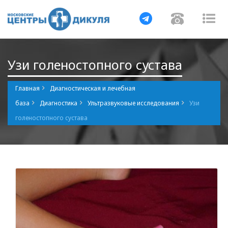
Навигация
Навигаци
Нав
Узи голеностопного сустава
Главная
Диагностическая и лечебная
база
Диагностика
Ультразвуковые исследования
Узи
голеностопного сустава