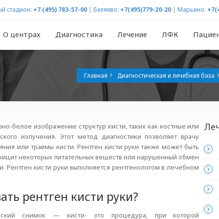
й стадион:
+7 (495) 783-57-00
|
Беляево:
+7(495)779-20-20
|
Марьино:
+7(
О центрах
Диагностика
Лечение
ЛФК
Пацие
Главная
Диагностическая и лечебная база
Ле
рно-белое изображение структур кисти, таких как костные или
ского излучения. Этот метод диагностики позволяет врачу
ния или травмы кисти. Рентген кисти руки также может быть
дефицит некоторых питательных веществ или нарушенный обмен
. Рентген кисти руки выполняется рентгенологом в лечебном
ать рентген кисти руки?
вский снимок — кисти- это процедура, при которой