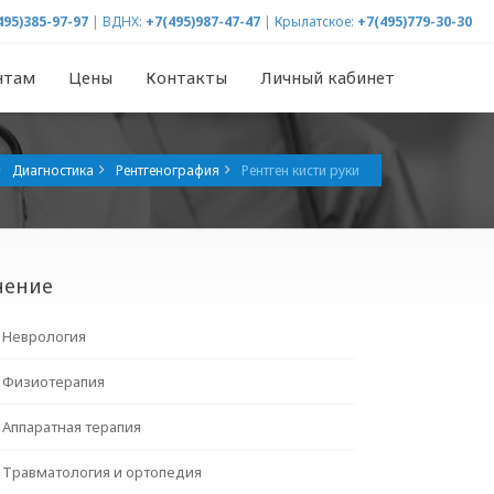
495)385-97-97
|
ВДНХ:
+7(495)987-47-47
|
Крылатское:
+7(495)779-30-30
нтам
Цены
Контакты
Личный кабинет
Диагностика
Рентгенография
Рентген кисти руки
чение
Неврология
Физиотерапия
Аппаратная терапия
Травматология и ортопедия