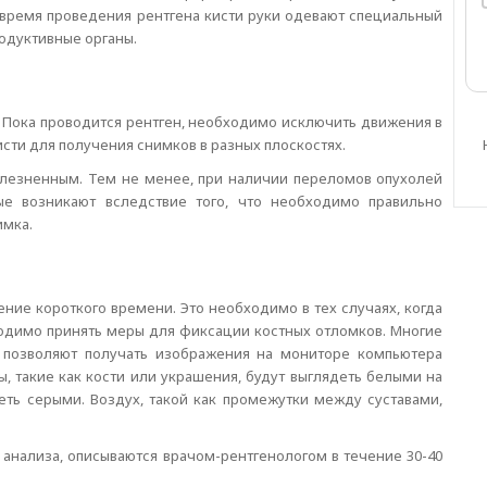
время проведения рентгена кисти руки одевают специальный
одуктивные органы.
а. Пока проводится рентген, необходимо исключить движения в
сти для получения снимков в разных плоскостях.
олезненным. Тем не менее, при наличии переломов опухолей
ые возникают вследствие того, что необходимо правильно
имка.
ение короткого времени. Это необходимо в тех случаях, когда
ходимо принять меры для фиксации костных отломков. Многие
 позволяют получать изображения на мониторе компьютера
ы, такие как кости или украшения, будут выглядеть белыми на
еть серыми. Воздух, такой как промежутки между суставами,
анализа, описываются врачом-рентгенологом в течение 30-40