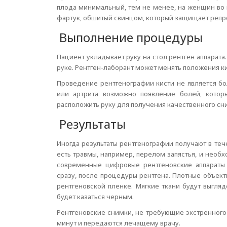
плода минимальный, тем не менее, на женщин во 
фартук, обшитый свинцом, который защищает репр
Выполнение процедуры
Пациент укладывает руку на стол рентген аппарат
руке. Рентген-лаборант может менять положения ки
Проведение рентгенографии кисти не является б
или артрита возможно появление болей, котор
расположить руку для получения качественного сн
Результаты
Иногда результаты рентгенографии получают в теч
есть травмы, например, перелом запястья, и необ
современные цифровые рентгеновские аппараты
сразу, после процедуры рентгена. Плотные объект
рентгеновской пленке. Мягкие ткани будут выгляд
будет казаться черным.
Рентгеновские снимки, не требующие экстренного 
минут и передаются лечащему врачу.