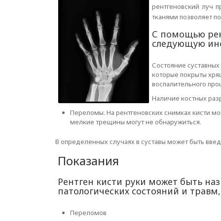
рентгеновский луч п
тканями позволяет по
С помощью рен
следующую ин
Состояние суставных
которые покрыты хря
воспалительного проц
Наличие костных раз
Переломы. На рентгеновских снимках кисти мог
мелкие трещины могут не обнаружиться.
В определенных случаях в суставы может быть введ
Показания
Рентген кисти руки может быть на
патологических состояний и травм, 
Переломов