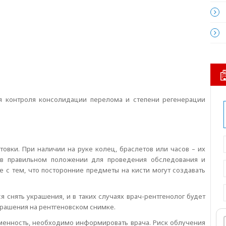
ля контроля консолидации перелома и степени регенерации
товки. При наличии на руке колец, браслетов или часов – их
у в правильном положении для проведения обследования и
 с тем, что посторонние предметы на кисти могут создавать
ся снять украшения, и в таких случаях врач-рентгенолог будет
крашения на рентгеновском снимке.
енность, необходимо информировать врача. Риск облучения