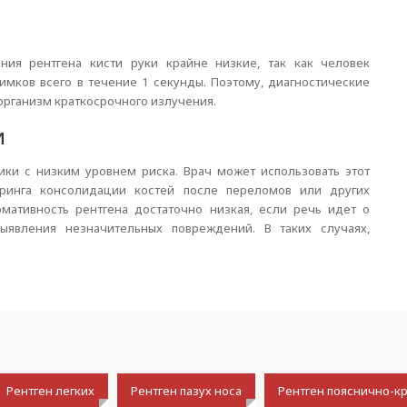
ния рентгена кисти руки крайне низкие, так как человек
мков всего в течение 1 секунды. Поэтому, диагностические
организм краткосрочного излучения.
и
ики с низким уровнем риска. Врач может использовать этот
оринга консолидации костей после переломов или других
мативность рентгена достаточно низкая, если речь идет о
ыявления незначительных повреждений. В таких случаях,
Рентген легких
Рентген пазух носа
Рентген пояснично-к