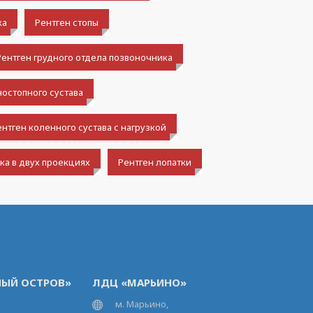
ка
Рентген стопы
Рентген грудного отдела позвоночника
ностопного сустава
ентген коленного сустава с нагрузкой
ка в двух проекциях
Рентген лопатки
ЫЙ ОСТРОВ»
ЛДЦ «МАРЬИНО»
м. Марьино,