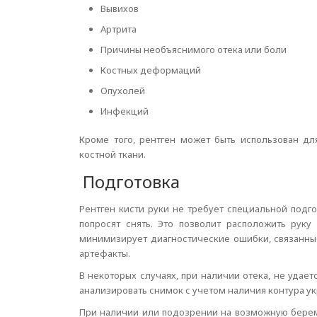
Вывихов
Артрита
Причины необъяснимого отека или боли
Костных деформаций
Опухолей
Инфекций
Кроме того, рентген может быть использован д
костной ткани.
Подготовка
Рентген кисти руки не требует специальной подго
попросят снять. Это позволит расположить рук
минимизирует диагностические ошибки, связанные
артефакты.
В некоторых случаях, при наличии отека, не удает
анализировать снимок с учетом наличия контура у
При наличии или подозрении на возможную берем