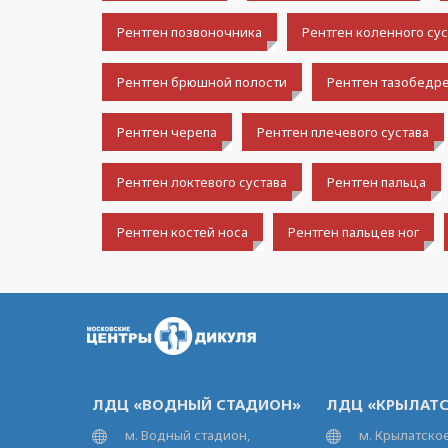
Рентген позвоночника
Рентген коленного сус
Рентген брюшной полости
Рентген тазобедре
Рентген черепа
Рентген плечевого сустава
Рентген локтевого сустава
Рентген пальца
Рентген костей носа
Рентген пальцев ног
ЛДЦ «ВОДНЫЙ СТАДИОН»
ЛДЦ «КРЫЛАТС
м. Водный стадион,
м. Крылатское