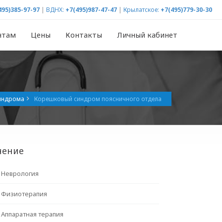
495)385-97-97
|
ВДНХ:
+7(495)987-47-47
|
Крылатское:
+7(495)779-30-30
нтам
Цены
Контакты
Личный кабинет
синдрома
Корешковый синдром поясничного отдела
чение
Неврология
Физиотерапия
Аппаратная терапия