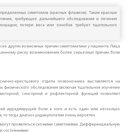
пределенных симптомов (красных флажков). Такие красные
тояние, требующее дальнейшего обследования и лечения
ихорадки, потери веса или ознобов требует тщательного
иске других возможных причин симптоматики у пациента. Лица
шенному риску возникновения более серьезных причин боли
нично-крестцового отдела позвоночника выставляется на
ых физического обследования (включая тщательное изучение
з моторной, сенсорной и рефлекторной функций позволяет
ней иррадиирущей боли в ноге и есть один или несколько
, то тогда диагноз радикулопатии очень вероятен.
е могут проявляться схожими симптомами. Дифференциальную
и состояниями: