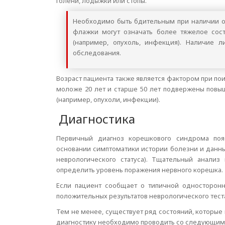
голени, лодыжки или стопы.
Необходимо быть бдительным при наличии о
флажки могут означать более тяжелое сос
(например, опухоль, инфекция). Наличие л
обследования.
Возраст пациента также является фактором при по
моложе 20 лет и старше 50 лет подвержены повы
(например, опухоли, инфекции).
Диагностика
Первичный диагноз корешкового синдрома пояс
основании симптоматики истории болезни и данн
неврологического статуса). Тщательный анали
определить уровень поражения нервного корешка.
Если пациент сообщает о типичной односторон
положительных результатов неврологического теста
Тем не менее, существует ряд состояний, которы
диагностику необходимо проводить со следующим