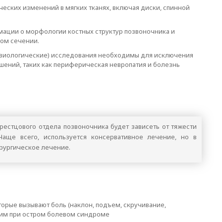
ских изменений в мягких тканях, включая диски, спинной
ации о морфологии костных структур позвоночника и
ном сечении.
изиологические) исследования необходимы для исключения
шений, таких как периферическая невропатия и болезнь
естцового отдела позвоночника будет зависеть от тяжести
Чаще всего, используется консервативное лечение, но в
рургическое лечение.
торые вызывают боль (наклон, подъем, скручивание,
дим при остром болевом синдроме