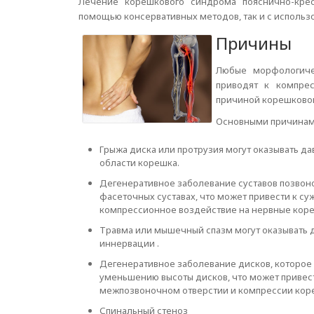
Лечение корешкового синдрома пояснично-кре
помощью консервативных методов, так и с использ
Причины
Любые морфологиче
приводят к компре
причиной корешково
Основными причинами
Грыжа диска или протрузия могут оказывать д
области корешка.
Дегенеративное заболевание суставов позвон
фасеточных суставах, что может привести к с
компрессионное воздействие на нервные кор
Травма или мышечный спазм могут оказывать 
иннервации .
Дегенеративное заболевание дисков, которое 
уменьшению высоты дисков, что может привес
межпозвоночном отверстии и компрессии коре
Спинальный стеноз