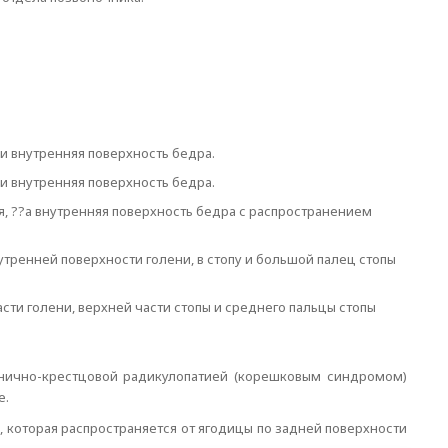
я и внутренняя поверхность бедра.
я и внутренняя поверхность бедра.
яя, ??а внутренняя поверхность бедра с распространением
нутренней поверхности голени, в стопу и большой палец стопы
асти голени, верхней части стопы и среднего пальцы стопы
снично-крестцовой радикулопатией (корешковым синдромом)
е.
, которая распространяется от ягодицы по задней поверхности