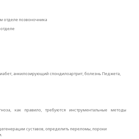
м отделе позвоночника
 отделе
диабет, анкилозирующий спондилоартрит, болезнь Педжета,
гноза, как правило, требуются инструментальные методы
дегенерации суставов, определить переломы, пороки
и.