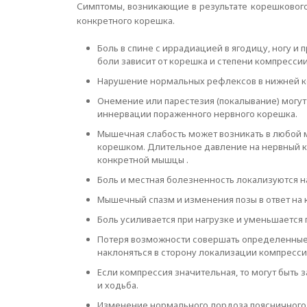
Симптомы, возникающие в результате корешкового
конкретного корешка.
Боль в спине с иррадиацией в ягодицу, ногу и 
боли зависит от корешка и степени компрессии
Нарушение нормальных рефлексов в нижней к
Онемение или парестезия (покалывание) могут 
иннервации пораженного нервного корешка.
Мышечная слабость может возникать в любой
корешком. Длительное давление на нервный 
конкретной мышцы .
Боль и местная болезненность локализуются 
Мышечный спазм и изменения позы в ответ на
Боль усиливается при нагрузке и уменьшается 
Потеря возможности совершать определенные 
наклоняться в сторону локализации компрессии
Если компрессия значительная, то могут быть 
и ходьба.
Изменение нормального лордоза поясничного 