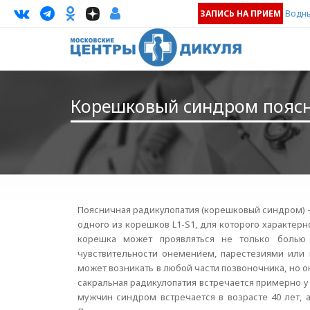
ЗАПИСЬ НА ПРИЕМ
Водны
Корешковый синдром поясн
Поясничная радикулопатия (корешковый синдром) 
одного из корешков L1-S1, для которого характер
корешка может проявляться не только болью 
чувствительности онемением, парестезиями или
может возникать в любой части позвоночника, но о
сакральная радикулопатия встречается примерно у 3
мужчин синдром встречается в возрасте 40 лет, а