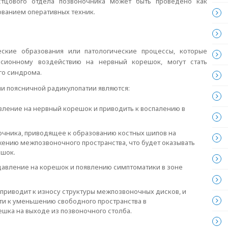
стцового отдела позвоночника может быть проведено как
ованием оперативных техник.
ские образования или патологические процессы, которые
ссионному воздействию на нервный корешок, могут стать
го синдрома.
 поясничной радикулопатии являются:
авление на нервный корешок и приводить к воспалению в
очника, приводящее к образованию костных шипов на
ужению межпозвоночного пространства, что будет оказывать
ешок.
давление на корешок и появлению симптоматики в зоне
приводит к износу структуры межпозвоночных дисков, и
ти к уменьшению свободного пространства в
шка на выходе из позвоночного столба.