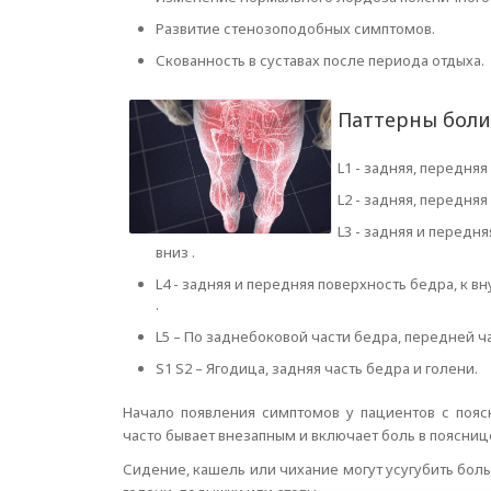
Развитие стенозоподобных симптомов.
Скованность в суставах после периода отдыха.
Паттерны боли
L1 - задняя, передня
L2 - задняя, передня
L3 - задняя и передн
вниз .
L4 - задняя и передняя поверхность бедра, к в
.
L5 – По заднебоковой части бедра, передней ч
S1 S2 – Ягодица, задняя часть бедра и голени.
Начало появления симптомов у пациентов с поя
часто бывает внезапным и включает боль в поясниц
Сидение, кашель или чихание могут усугубить боль