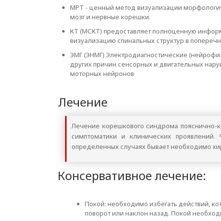
МРТ - ценный метод визуализации морфологиче
мозг и нервные корешки.
КТ (МСКТ) предоставляет полноценную информ
визуализацию спинальных структур в попереч
ЭМГ (ЭНМГ) Электродиагностические (нейроф
других причин сенсорных и двигательных нару
моторных нейронов
Лечение
Лечение корешкового синдрома пояснично-кр
симптоматики и клинических проявлений. 
определенных случаях бывает необходимо хи
Консервативное лечение:
Покой: необходимо избегать действий, ко
поворот или наклон назад. Покой необхо