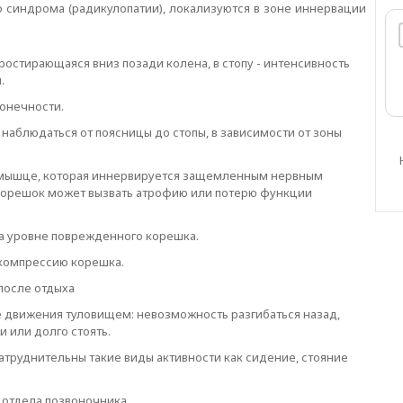
 синдрома (радикулопатии), локализуются в зоне иннервации
простирающаяся вниз позади колена, в стопу - интенсивность
.
онечности.
наблюдаться от поясницы до стопы, в зависимости от зоны
 мышце, которая иннервируется защемленным нервным
корешок может вызвать атрофию или потерю функции
на уровне поврежденного корешка.
 компрессию корешка.
после отдыха
движения туловищем: невозможность разгибаться назад,
 или долго стоять.
затруднительны такие виды активности как сидение, стояние
отдела позвоночника.