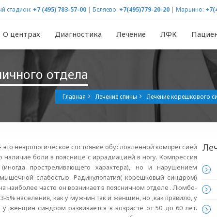
й стадион:
+7 (495) 783-57-00
|
Беляево:
+7(495)779-20-20
|
Марьино:
+7(
О центрах
Диагностика
Лечение
ЛФК
Пацие
ичного отдела
Главная
Лечение спины
Лечение корешкового 
Ле
– это неврологическое состояние обусловленной компрессией
но наличие боли в пояснице с иррадиацией в ногу. Компрессия
(иногда простреливающего характера), но и нарушением
 мышечной слабостью. Радикулопатия( корешковый синдром)
на наиболее часто он возникает в поясничном отделе . Люмбо-
-5% населения, как у мужчин так и женщин, но ,как правило, у
 у женщин синдром развивается в возрасте от 50 до 60 лет.