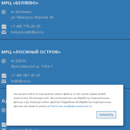
МРЦ «БЕЛЯЕВО»
м. Беляево,
ул. Миклухо-Маклая 44
+7 495 779-20-20
belyaevo@dikul.ru
МРЦ «ЛОСИНЫЙ ОСТРОВ»
м. ВДНХ,
Ярославское ш. 116 к.1
+7 495 987-47-47
lo@dikul.ru
На нашем сайте используются cookie–файлы, в том числе сервисов веб–
аналитики. Используя сайт, Вы соглашаетесь на обработку персональных
ЛДЦ «МАРЬИНО»
данных при помощи cookie–файлов. Подробнее об обработке персональных
данных вы можете узнать в
Политике конфиденциальности
.
м. Марьино,
Новочеркасский б-р 55 к.2
ПРИНЯТЬ
+7 495 385-97-97