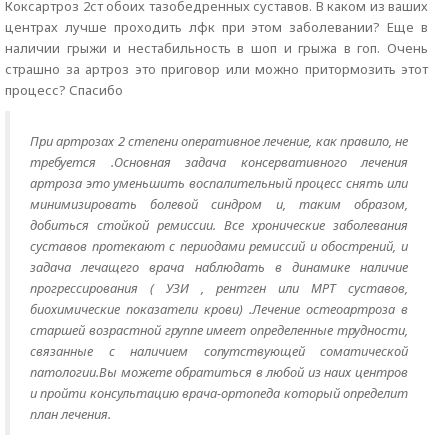
Коксартроз 2ст обоих тазобедренных суставов. В каком из ваших
центрах лучше проходить лфк при этом заболевании? Еще в
наличии грыжи и нестабильность в шоп и грыжа в гоп. Очень
страшно за артроз это приговор или можно притормозить этот
процесс? Спасибо
При артрозах 2 степени оперативное лечение, как правило, не
требуется .Основная задача консервативного лечения
артроза это уменьшить воспалительный процесс снять или
минимизировать болевой синдром и, таким образом,
добиться стойкой ремиссии. Все хронические заболевания
суставов протекают с периодами ремиссий и обострений, и
задача лечащего врача наблюдать в динамике наличие
прогрессирования ( УЗИ , рентген или МРТ суставов,
биохимические показатели крови) .Лечение остеоартроза в
старшей возрастной группе имеет определенные трудности,
связанные с наличием сопутствующей соматической
патологии.Вы можете обратиться в любой из наих центров
и пройти консультацию врача-ортопеда который определит
план лечения.