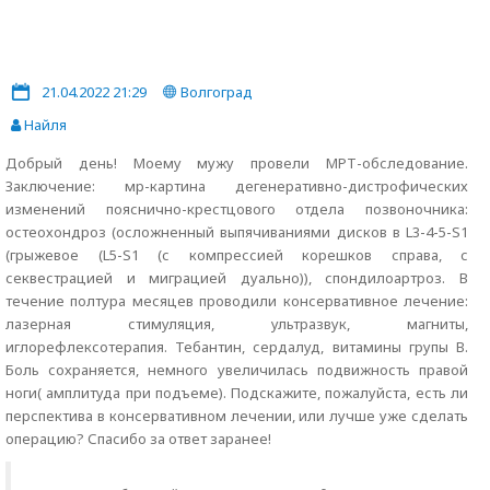
21.04.2022 21:29
Волгоград
Найля
Добрый день! Моему мужу провели МРТ-обследование.
Заключение: мр-картина дегенеративно-дистрофических
изменений пояснично-крестцового отдела позвоночника:
остеохондроз (осложненный выпячиваниями дисков в L3-4-5-S1
(грыжевое (L5-S1 (с компрессией корешков справа, с
секвестрацией и миграцией дуально)), спондилоартроз. В
течение полтура месяцев проводили консервативное лечение:
лазерная стимуляция, ультразвук, магниты,
иглорефлексотерапия. Тебантин, сердалуд, витамины групы B.
Боль сохраняется, немного увеличилась подвижность правой
ноги( амплитуда при подъеме). Подскажите, пожалуйста, есть ли
перспектива в консервативном лечении, или лучше уже сделать
операцию? Спасибо за ответ заранее!