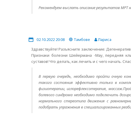
Рекомендуем выслать описание результатов МРТ на
02.10.2022 20:08
Тамбове
Лариса
Здравствуйте! Разъясните заключение: Дегенератив
Признаки болезни Шейермана -Мау, передняя клин
суставов! Что делать, как лечить и с чего начать. Спа
В первую очередь, необходимо пройти очную кон
такого состояния эффективно только в комплек
физиотерапии, иглорефлексотерапия, массаж.Пр
болевого синдрома необходимо подключить дозиро
нормального стереотипа движения с равномерны
подобрать упражнения в специализированных реаб