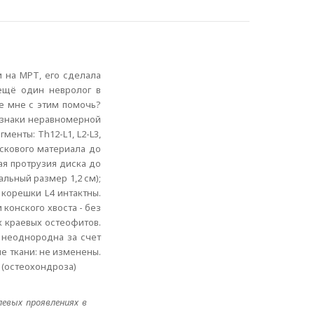
и на МРТ, его сделала
 ещё один невролог в
те мне с этим помочь?
изнаки неравномерной
енты: Th12-L1, L2-L3,
искового материала до
ая протрузия диска до
льный размер 1,2 см);
корешки L4 интактны.
конского хвоста - без
х краевых остеофитов.
 неоднородна за счет
е ткани: не изменены.
(остеохондроза)
евых проявлениях в