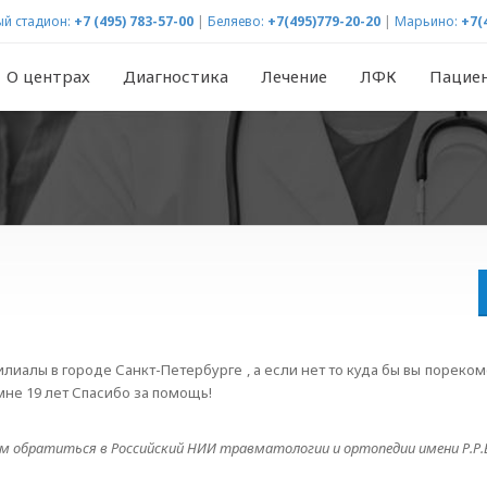
й стадион:
+7 (495) 783-57-00
|
Беляево:
+7(495)779-20-20
|
Марьино:
+7(
О центрах
Диагностика
Лечение
ЛФК
Пацие
лиалы в городе Санкт-Петербурге , а если нет то куда бы вы пореком
не 19 лет Спасибо за помощь!
ем обратиться в Российский НИИ травматологии и ортопедии имени Р.Р.