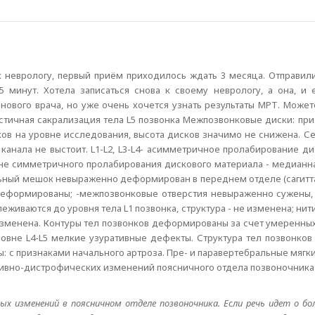
 к неврологу, первый приём приходилось ждать 3 месяца. Отправил
5 минут. Хотела записаться снова к своему неврологу, а она, и
 нового врача, но уже очень хочется узнать результаты МРТ. Може
стичная сакрализация тела L5 позвонка Межпозвонковые диски: пр
 на уровне исследования, высота дисков значимо не снижена. Сегм
 канала не выстоит. L1-L2, L3-L4- асимметричное пролабирование д
фоне симметричного пролабирования дискового материала - медианн
льный мешок невыраженно деформирован в переднем отделе (сагитта
деформированы; -межпозвонковые отверстия невыраженно сужены, 
иваются до уровня тела L1 позвонка, структура - не изменена; нити 
 изменена. Контуры тел позвонков деформированы за счет умеренны
овне L4-L5 мелкие узуративные дефекты. Структура тел позвонков
: с признаками начального артроза. Пре- и паравертебральные мягки
ивно-дистрофических изменений поясничного отдела позвоночника 
х изменений в поясничном отделе позвоночника. Если речь идет о бол