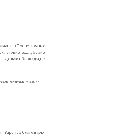
 диагноз.После точных
ах,готовке еды,уборке
тав.Делают блокады,не
ного лечения можно
ии. Заранее благодарю