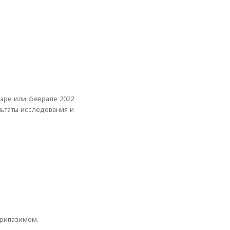
варе или феврале 2022
льтаты исследования и
арипазимом.