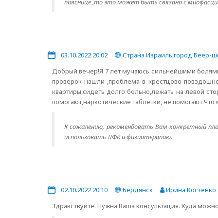
пояснице ,то это может быть связано с миофасц
03.10.2022 20:02
Страна Израиль,город Беер-ш
Добрый вечер!Я 7 лет мучаюсь сильнейшими болями
проверок нашли ,проблема в крестцово-повздошном
квартиры,сидеть долго больно,лежать на левой стор
помогают,наркотические таблетки, не помогают.Что 
К сожалению, рекомендовать Вам конкретный пла
использовать ЛФК и физиотерапию.
02.10.2022 20:10
Бердянск
Ирина Костенко
Здравствуйте. Нужна Ваша консультация. Куда можн