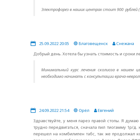
Электрофорез в наших центрах стоит 900 рублей 
25.09.2022 20:05
Благовещенск
Снежана
Добрый день. Хотела бы узнать стоимость и сроки л
Минимальный курс лечения сколиоза в нашем це
необходимо начинать с консультации врача-неврол
24.09.2022 21:54
Орёл
Евгений
Здравствуйте, у меня парез правой стопы. Я думаю
трудно передвигаться, сначала пил тиогамму 1р/д.
перешел на комбилипен табс, так же продолжал ко