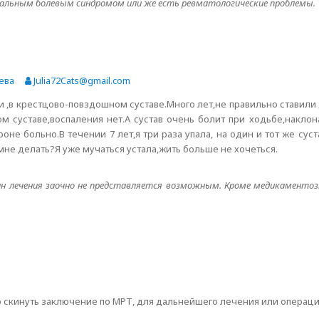
иальным болевым синдромом или же есть ревматологические проблемы.
ева
Julia72Cats@gmail.com
 ,в крестцово-повздошном суставе.Много лет,не правильно ставили
 суставе,воспаления нет.А сустав очень болит при ходьбе,наклон
оне больно.В течении 7 лет,я три раза упала, на один и тот же сус
мне делать?Я уже мучаться устала,жить больше не хочеться.
н лечения заочно не представляется возможным. Кроме медикаментоз
о скинуть заключение по МРТ, для дальнейшего лечения или операц