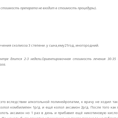
( стоимость препарата не входит в стоимость процедуры).
ечения сколиоза 3 степени .у сына,ему21год, иногородний.
нтре длится 2-3 недели.Ориентировочная стоимость лечения 30-35 0
ога.
 это вследствии алкогольной полинейропатии, к врачу не ходил та
 колол комбилипен 1р/д. и ещё колол аксамон 2р/д. После того ка
лоть аксамон но 1 раз в день и прибавил ещё никотиновую кислот