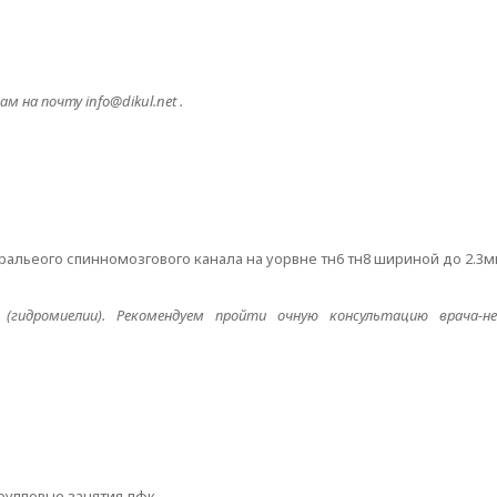
 на почту info@dikul.net .
альеого спинномозгового канала на уорвне тн6 тн8 шириной до 2.3
(гидромиелии). Рекомендуем пройти очную консультацию врача-не
 групповые занятия лфк