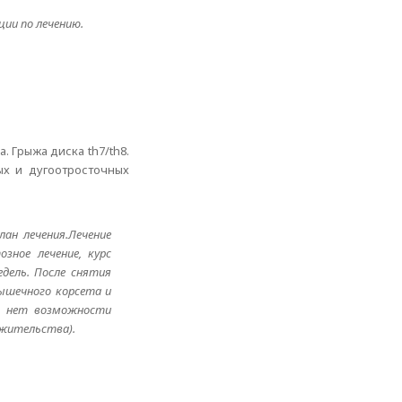
ии по лечению.
 Грыжа диска th7/th8.
ых и дугоотросточных
ан лечения.Лечение
зное лечение, курс
дель. После снятия
мышечного корсета и
ас нет возможности
 жительства).