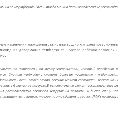
м на почту info@dikul.net и тогда можно дать определенные рекомендац
ные изменения, нарушения статистики грудного отдела позвоночника.
овидная девормация телth7,th8, th9. Артроз реберно-позвоночн
сибо.
сультацию невролога ( по месту жительства), который определит пл
се. Сначала необходимо снизить болевые проявления - медикаменто
одолжительность этого этапа лечения может составить несколько не
ванные физические нагрузки.В основе лечения лежит восстановление 
м распределением векторов нагрузок на позвонки и диски.Если у В
илитационных центрах, то можно это сделать с врачом ЛФК ( по месту