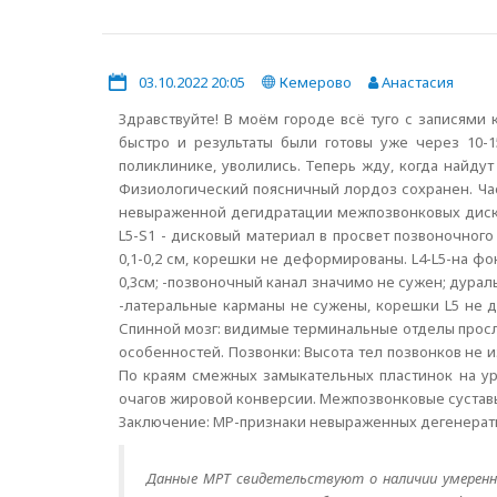
03.10.2022 20:05
Кемерово
Анастасия
Здравствуйте! В моём городе всё туго с записями
быстро и результаты были готовы уже через 10-1
поликлинике, уволились. Теперь жду, когда найдут
Физиологический поясничный лордоз сохранен. Ча
невыраженной дегидратации межпозвонковых дисков
L5-S1 - дисковый материал в просвет позвоночного
0,1-0,2 см, корешки не деформированы. L4-L5-на 
0,3cм; -позвоночный канал значимо не сужен; дура
-латеральные карманы не сужены, корешки L5 не 
Спинной мозг: видимые терминальные отделы прослеж
особенностей. Позвонки: Высота тел позвонков не
По краям смежных замыкательных пластинок на ур
очагов жировой конверсии. Межпозвонковые суставы
Заключение: МР-признаки невыраженных дегенерат
Данные МРТ свидетельствуют о наличии умеренны