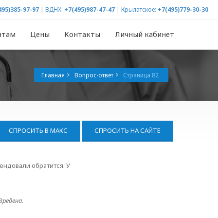
495)385-97-97
|
ВДНХ:
+7(495)987-47-47
|
Крылатское:
+7(495)779-30-30
нтам
Цены
Контакты
Личный кабинет
Главная
Вопрос-ответ
Страница 82
СПРОСИТЬ В МАКС
СПРОСИТЬ НА САЙТЕ
ендовали обратится. У
Вредена.