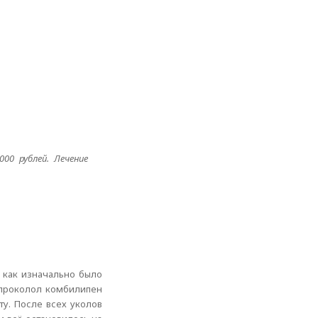
00 рублей. Лечение
к как изначально было
к проколол комбилипен
у. После всех уколов