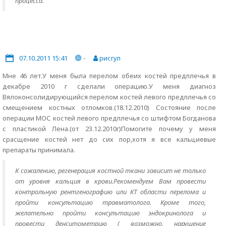
процесса.
07.10.2011 15:41
-
рисгул
Мне 46 лет.У меня была перелом обеих костей предплечья в
декабре 2010 г сделали операцию.У меня диагноз
Вялоконсолидирующийся перелом костей левого предплечья со
смещением костных отломков.(18.12.2010) Состояние после
операции МОС костей левого предплечья со штифтом Богданова
с пластикой Лена.(от 23.12.2010г)Помогите почему у меня
срасщение костей нет до сих пор,хотя я все кальциевые
препараты принимала.
К сожалению, регенерация костной ткани зависит не только
от уровня кальция в крови.Рекомендуем Вам провести
контрольную рентгенографию или КТ области перелома и
пройти консультацию травматолога. Кроме того,
желательно пройти консультацию эндокринолога и
провести денситометрию ( возможно, нарушение