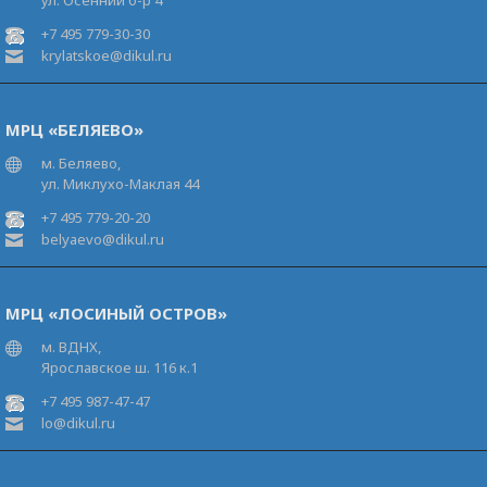
ул. Осенний б-р 4
+7 495 779-30-30
krylatskoe@dikul.ru
МРЦ «БЕЛЯЕВО»
м. Беляево,
ул. Миклухо-Маклая 44
+7 495 779-20-20
belyaevo@dikul.ru
МРЦ «ЛОСИНЫЙ ОСТРОВ»
м. ВДНХ,
Ярославское ш. 116 к.1
+7 495 987-47-47
lo@dikul.ru