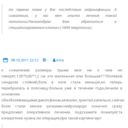
На первом плане у Вас последствия нейроинфекции .К
сожалению, у нас нет опыта лечения такой
патологии.Рекомендуем Вам обратиться в
специализированные клиники ( НИИ неврологии).
08.10.2011 22:12
-
irina
к сожалению размеры грыжи мне ни о чем не
говорят,1.05*0,65*1,2 см это маленькая или большая???болевой
синдром стойкий,боль в ноге стала меньше,но теперь
перебралась в поясницу.больна уже в течении года,лечили в
основном
обезболивающими:диклофенак,мовалис,трентал,капельно.сейчас
боли стали менее резкими.нейрохирург конечно сразу
предложил оперативное лечение. подскажите пожалуйста
конкретнее нужна ли операция,при такой картине мрт.