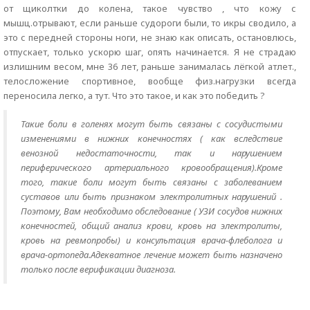
от щиколтки до колена, такое чувство , что кожу с
мышц.отрывают, если раньше судороги были, то икры сводило, а
это с передней стороны ноги, не знаю как описать, остановлюсь,
отпускает, только ускорю шаг, опять начинается. Я не страдаю
излишним весом, мне 36 лет, раньше занималась лёгкой атлет.,
телосложение спортивное, вообще физ.нагрузки всегда
переносила легко, а тут. Что это такое, и как это победить ?
Такие боли в голенях могут быть связаны с сосудистыми
изменениями в нижних конечностях ( как вследствие
венозной недостаточности, так и нарушением
периферического артериального кровообращения).Кроме
того, такие боли могут быть связаны с заболеванием
суставов или быть признаком электролитных нарушений .
Поэтому, Вам необходимо обследование ( УЗИ сосудов нижних
конечностей, общий анализ крови, кровь на электролиты,
кровь на ревмопробы) и консультация врача-флеболога и
врача-ортопеда.Адекватное лечение может быть назначено
только после верификации диагноза.