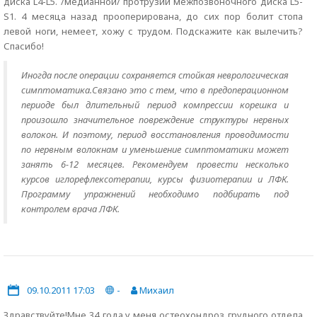
диска L4-L5. /медианной/ протрузии межпозвоночного диска L5-
S1. 4 месяца назад прооперирована, до сих пор болит стопа
левой ноги, немеет, хожу с трудом. Подскажите как вылечить?
Спасибо!
Иногда после операции сохраняется стойкая неврологическая
симптоматика.Связано это с тем, что в предоперационном
периоде был длительный период компрессии корешка и
произошло значительное повреждение структуры нервных
волокон. И поэтому, период восстановления проводимости
по нервным волокнам и уменьшение симптоматики может
занять 6-12 месяцев. Рекомендуем провести несколько
курсов иглорефлексотерапии, курсы физиотерапии и ЛФК.
Программу упражнений необходимо подбирать под
контролем врача ЛФК.
09.10.2011 17:03
-
Михаил
Здравствуйте!Мне 34 года,у меня остеохондроз грудного отдела