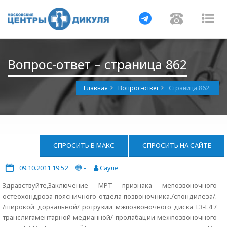
Навигация
Навигац
На
Вопрос-ответ – страница 862
Главная
Вопрос-ответ
Страница 862
СПРОСИТЬ В МАКС
СПРОСИТЬ НА САЙТЕ
09.10.2011 19:52
-
Cауле
Здравствуйте,Заключение МРТ признака мепозвоночного
остеохондроза поясничного отдела позвоночника./спондилеза/.
/широкой дорзальной/ ротрузии мжпозвоночного диска L3-L4 /
транслигаментарной медианной/ пролабации межпозвоночного