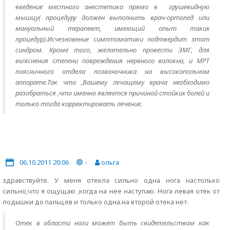
введение местного анестетика прямо в грушевидную
мышцу( процедуру должен выполнить врач-ортопед или
мануальный терапевт, имеющий опыт таких
процедур).Исчезновение симптоматики подтвердит этот
синдром. Кроме того, желательно провести ЭМГ, для
выяснения степени повреждения нервного волокна, и МРТ
поясничного отдела позвоночника на высокопольном
аппарате.Так что ,Вашему лечащему врача необходимо
разобраться ,что именно является причиной стойких болей и
только тогда корректировать лечение.
06.10.2011 20:06
-
ольга
здравствуйте. У меня отекла сильно одна нога настолько
сильно,что я ощущаю ,когда на нее наступаю. Нога левая отек от
лодышки до пальцев и только одна.на второй отека нет.
Отек в области ноги может быть свидетельством как