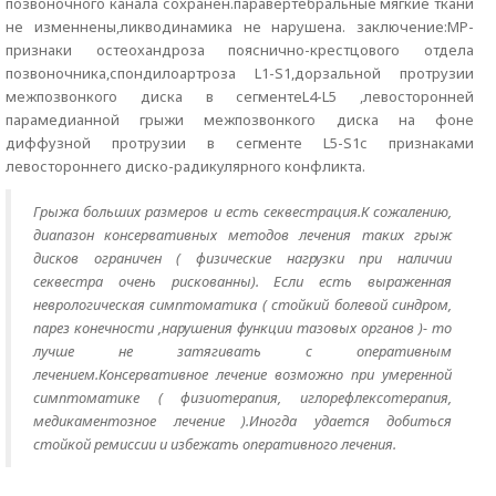
позвоночного канала сохранен.паравертебральные мягкие ткани
не изменнены,ликводинамика не нарушена. заключение:МР-
признаки остеохандроза пояснично-крестцового отдела
позвоночника,спондилоартроза L1-S1,дорзальной протрузии
межпозвонкого диска в сегментеL4-L5 ,левосторонней
парамедианной грыжи межпозвонкого диска на фоне
диффузной протрузии в сегменте L5-S1с признаками
левостороннего диско-радикулярного конфликта.
Грыжа больших размеров и есть секвестрация.К сожалению,
диапазон консервативных методов лечения таких грыж
дисков ограничен ( физические нагрузки при наличии
секвестра очень рискованны). Если есть выраженная
неврологическая симптоматика ( стойкий болевой синдром,
парез конечности ,нарушения функции тазовых органов )- то
лучше не затягивать с оперативным
лечением.Консервативное лечение возможно при умеренной
симптоматике ( физиотерапия, иглорефлексотерапия,
медикаментозное лечение ).Иногда удается добиться
стойкой ремиссии и избежать оперативного лечения.