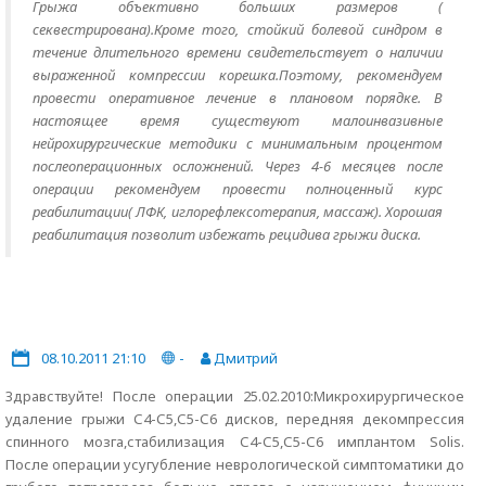
Грыжа объективно больших размеров (
секвестрирована).Кроме того, стойкий болевой синдром в
течение длительного времени свидетельствует о наличии
выраженной компрессии корешка.Поэтому, рекомендуем
провести оперативное лечение в плановом порядке. В
настоящее время существуют малоинвазивные
нейрохирургические методики с минимальным процентом
послеоперационных осложнений. Через 4-6 месяцев после
операции рекомендуем провести полноценный курс
реабилитации( ЛФК, иглорефлексотерапия, массаж). Хорошая
реабилитация позволит избежать рецидива грыжи диска.
08.10.2011 21:10
-
Дмитрий
Здравствуйте! После операции 25.02.2010:Микрохирургическое
удаление грыжи С4-С5,С5-С6 дисков, передняя декомпрессия
спинного мозга,стабилизация С4-С5,С5-С6 имплантом Solis.
После операции усугубление неврологической симптоматики до