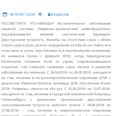
08.10.2011 22:58
-
Владислав
ПОСОВЕТУЙТЕ ЧТО-НИБУДЬ!!! Воспалительное заболевание
нервной системы. Первично-хронический нейробруцеллез.
Энцефаломиелит. Нижний спастический парапарез.
Двусторонняя тугоухость. Жалобы: на отсутствие слуха с обеих
сторон, шум в ушах, резкое затруднение хотьбы из-за слабости и
«спастики» в ногах, неустойчивость в вертикальном положении.
Из анамнеза: Болен с февраля 2010г., когда периодически
беспокоили головные боли по утрам, сопровождающиеся
тошнотой, стал отмечать снижение слуха. Начало и развитие
заболевания постепенное. С 26.04.2010г. по 06.05.2010г. находился
на стац лечении в гастроэнтерологическом отделении ЦГКБ с
диагнозом: Язвенная болезнь луковицы ДПК, обострение. В мае
2010г. Развилась глухота на оба уха. С 30.06.2010г. по 12.07.2010г.
находился на стац лечении в Городской клинической больнице
г.Новосибирск с диагнозом: Хроническая двусторонняя
сенсоневральная тугоухость неясного генеза. С 18.08.2010г. по
27.08.2010г. – стац лечение в неврологическом отделении
Городской клинической больницы №1 с диагнозом: