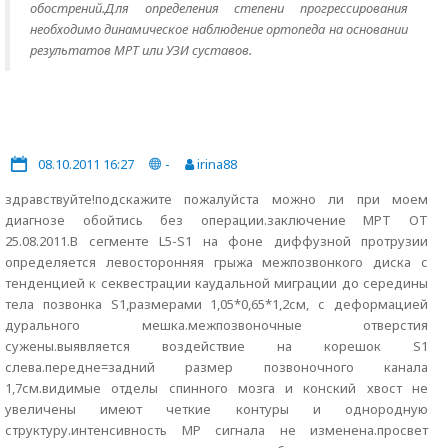
обострений.Для определения степени прогрессирования
необходимо динамическое наблюдение ортопеда на основании
результатов МРТ или УЗИ суставов.
08.10.2011 16:27
-
irina88
здравствуйте!подскажите пожалуйста можно ли при моем
диагнозе обойтись без операции.заключение МРТ ОТ
25.08.2011.В сегменте L5-S1 на фоне диффузной протрузии
определяется левосторонняя грыжа межпозвонкого диска с
тенденцией к секвестрации каудальной миграции до середины
тела позвонка S1,размерами 1,05*0,65*1,2см, с деформацией
дурального мешка.межпозвоночные отверстия
сужены.выявляется воздействие на корешок S1
слева.передне=задний размер позвоночного канала
1,7см.видимые отделы спинного мозга и конский хвост не
увеличены имеют четкие контуры и однородную
структуру.интенсивность МР сигнала не изменена.просвет