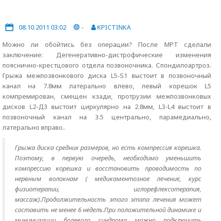
08.10.2011 03:02
-
KPICTINKA
Можно ли обойтись без операции? После МРТ сделали
заключение: Дегенеративно-дистрофические изменения
пояснично-крестцового отдела позвоночника. Спондилоартроз.
Грыжа межпозвонкового диска L5-S1 выстоит в позвоночный
канал на 7.8мм латерально влево, левый корешок L5
компремирован, смещен кзади, протрузии межпозвонковых
дисков L2-Д3 выстоит циркулярно на 2.8мм, L3-L4 выстоит в
позвоночный канал на 3.5 центрально, парамедиально,
латерально вправо..
Грыжа диска средних размеров, но есть компрессия корешка.
Поэтому, в первую очередь, необходимо уменьшить
компрессию корешка и восстановить проводимость по
нервным волокнам ( медикаментозное лечение, курс
физиотерапии, иглорефлексотерапия,
массаж).Продолжительность этого этапа лечения может
составить не менее 6 недель.При положительной динамике и
минимизации болевого синдрома можно подключить