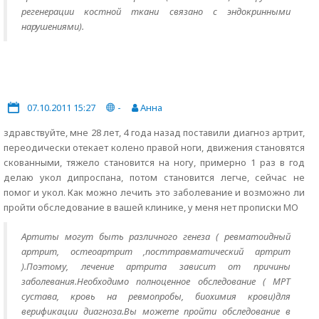
регенерации костной ткани связано с эндокринными
нарушениями).
07.10.2011 15:27
-
Анна
здравствуйте, мне 28 лет, 4 года назад поставили диагноз артрит,
переодически отекает колено правой ноги, движения становятся
скованными, тяжело становится на ногу, примерно 1 раз в год
делаю укол дипроспана, потом становится легче, сейчас не
помог и укол. Как можно лечить это заболевание и возможно ли
пройти обследование в вашей клинике, у меня нет прописки МО
Артиты могут быть различного генеза ( ревматоидный
артрит, остеоартрит ,посттравматический артрит
).Поэтому, лечение артрита зависит от причины
заболевания.Необходимо полноценное обследование ( МРТ
сустава, кровь на ревмопробы, биохимия крови)для
верификации диагноза.Вы можете пройти обследование в