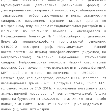
Мультифокальная дегенерация (ювенильная форма) с
двусторонней сенсоневральной тугоухостью, комбинированным
тетрапарезом, грубее выраженным в ногах, атактическим
синдромом, нарушением функции тазовых органов по
центральному типу, синдром глазодвигательных расстройств. С
07.09.2010г. по 22.09.2010г. лечился и обследовался в
Инфекционной больнице №1 г.Новосибирск с диагнозом:
Вирусный менингоэнцефалит герпетической этиологии.
04.10.2010г. осмотрен проф. Иерусалимским – Ранний
восстановительный период энцефаломиелита (вирусного, но
негерпетического). Умеренно выраженный атактический
синдром. Нейросенсорная тугоухость. Нижний спастический
парапарез без нарушения чувствительности и тазовых функций.
МРТ шейного отдела позвоночника от 29.04.2011г. –
Остеохондроз, спондилоартроз, сколиоз ШОП. Левосторонняя
парамедианная грыжа С4-С5. Протрузия С5-С6, С6-С7. МРТ
головного мозга от 24.04.2011г. – проявления энцефалопатии с
асимметричной левосторонней вентрикуломегалией. Анализ
крови на бруцеллез от 28.07.2011г. – р-ия Хеддльсона – слабо
полож., р-ия Райта – 1/50. От 23.09.2011г. - р-ия Хеддльсона –
полож. (+3), р-ия Райта – отриц.