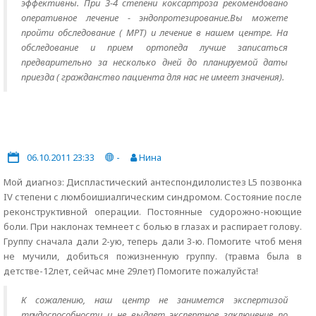
эффективны. При 3-4 степени коксартроза рекомендовано
оперативное лечение - эндопротезирование.Вы можете
пройти обследование ( МРТ) и лечение в нашем центре. На
обследование и прием ортопеда лучше записаться
предварительно за несколько дней до планируемой даты
приезда ( гражданство пациента для нас не имеет значения).
06.10.2011 23:33
-
Нина
Мой диагноз: Диспластический антеспондилолистез L5 позвонка
IV степени с люмбоишиалгическим синдромом. Состояние после
реконструктивной операции. Постоянные судорожно-ноющие
боли. При наклонах темнеет с болью в глазах и распирает голову.
Группу сначала дали 2-ую, теперь дали 3-ю. Помогите чтоб меня
не мучили, добиться пожизненную группу. (травма была в
детстве-12лет, сейчас мне 29лет) Помогите пожалуйста!
К сожалению, наш центр не занимется экспертизой
трудоспособности и не выдает экспертное заключение по