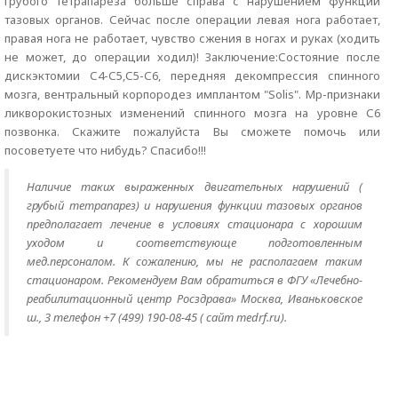
грубого тетрапареза больше справа с нарушением функции
тазовых органов. Сейчас после операции левая нога работает,
правая нога не работает, чувство сжения в ногах и руках (ходить
не может, до операции ходил)! Заключение:Состояние после
дискэктомии С4-С5,С5-С6, передняя декомпрессия спинного
мозга, вентральный корпородез имплантом "Solis". Мр-признаки
ликворокистозных изменений спинного мозга на уровне С6
позвонка. Скажите пожалуйста Вы сможете помочь или
посоветуете что нибудь? Спасибо!!!
Наличие таких выраженных двигательных нарушений (
грубый тетрапарез) и нарушения функции тазовых органов
предполагает лечение в условиях стационара с хорошим
уходом и соответствующе подготовленным
мед.персоналом. К сожалению, мы не располагаем таким
стационаром. Рекомендуем Вам обратиться в ФГУ «Лечебно-
реабилитационный центр Росздрава» Москва, Иваньковское
ш., 3 телефон +7 (499) 190-08-45 ( сайт medrf.ru).