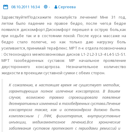
08.10.2011 16:34
-
Сергеева
Здравствуйте!Подскажите пожалуйста лечение! Мне 31 год,
летом было падение на правое бедро, после чего,в бедре
появился дискомфорт.Дискомфорт перешел в острую боль,как
при ходьбе так и в состоянии покой. После курса массаже на
бедро стало полегче, но как только даю нагрузку боль
усиливается, принимай терафлекс. МРТ п-к отдела позвоночника
: Остеохондроз межпозвонковых дисков L1-2 L2-3 L3-4 L4-5 L5-S1.
МРТ тазобедренных суставов: МР начальное проявление
двустороннего коксартроза. Незначительное количество
жидкости в проекции суставной сумки с обеих сторон.
К сожалению, в настоящее время не существует методик,
гарантирующих полное излечение коксартроза. В Вашем
случае, возможно травма спровоцировала появление
дегенеративных изменений в тазобедренных сустава.Лечение
коксартроза также, как и остеохондроза должно быть
комплексным ( ЛФК, физиотерапия, внутрисуставные
инъекции, медикаментозное лечение).Все хронические
заболевания суставов протекают с периодами ремиссий и