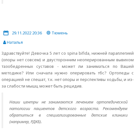
29.11.2022 20:36
Тюмень
Наталья
Здравствуйте! Девочка 5 лет со spina bifida, нижней параплегией
(опоры нет совсем) и двусторонним неоперированным вывихом
тазобедренных суставов - может ли заниматься по Вашей
методике? Или сначала нужно оперировать тбс? Ортопеды с
операцией не спешат, т.к. нет опоры и перспективы ходьбы, и из-
за слабости мышц может быть рецидив.
Наши центры не занимаются лечением ортопедической
патологии пациентов детского возраста. Рекомендуем
обратиться в специализированные детские клиники
(например, РДКБ).