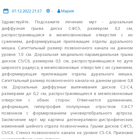
07.12.2022 21:37
-
Мария
Здравствуйте. Подскажите лечение: мрт - дорзальная
диффузная грыжа диска С4/С5, размером 0,3 см,
распространяющаяся в межпозвонковые отверстия с их
сужением, деформирующая прилежащие отделы дурального
мешка. Сагиттальный размер позвоночного канала на данном
уровне 1.0 см. Дорзальная медиально-парамедиальная грыжа
дисков С5/С6, размером 0,5 см, распространяющаяся по дуге
широкого радиуса, в межпозвонковые отверстия с их сужением,
деформирующая прилежащие отделы дурального мешка.
Сагиттальный размер позвоночного канала на данном уровне 0,8
см. Дорзальные диффузные выпячивания дисков С2-С4,
размерами до 0,2 см, распространяющиеся в межпозвонковые
отверстия с обеих сторон. Отмечается удлиннение,
деформация, гипертрофия полулунных отростков С4-С7
позвонков с формированием унковертебрального артроза.
Заключение мрт: мр картина дегенеративно-дистрофических
изменений шейного отдела позвоночника. Грыжи дисков С4/С5,
С5/С6. Стеноз позвоночного канала на уровне С5-С6. Признаки