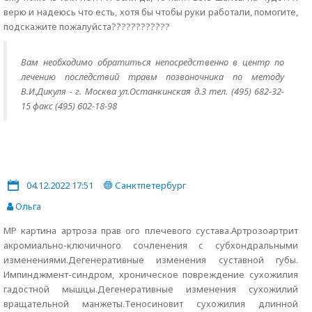
верю и надеюсь что есть, хотя бы чтобы руки работали, помогите,
подскажите пожалуйста????????????
Вам необходимо обратиться непосредственно в центр по
лечению последствий травм позвоночника по методу
В.И.Дикуля - г. Москва ул.Останкинская д.3 тел. (495) 682-32-
15 факс (495) 602-18-98
04.12.2022 17:51
Санктпетербург
Ольга
МР картина артроза прав ого плечевого сустава.Артрозоартрит
акромиально-ключичного сочленения с субхондральными
изменениями.Дегенеративные изменения суставной губы.
Импинджмент-синдром, хроническое повреждение сухожилия
гадостной мышцы.Дегенеративные изменения сухожилий
вращательной манжеты.Теносиновит сухожилия длинной