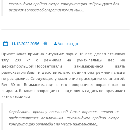
Рекомендуем пройти очную консультацию нейрохирурга для
решения вопроса об оперативном лечении.
11.12.2022 20:56
-
Александр
Привет.Какая причина ситуации: парню 16 лет, делал становую
тягу 200 кг с ремнями на руках(пальцы вес не
держат,большой).Посоветовали занимающиеся взять
разнохватом.Взял, и действительно поднял без ремней,пальцы
не раскрылись.Следующее упражнение приседание со штангой.
Вес 60 кг. Внимание...садясь его поворачивет вправо! как по
спирали. Вставая возвращает назад,и опять садясь поворачивает
автоматически.
Определить причину описанной Вами картины заочно не
представляется возможным. Рекомендуем пройти очную
консультацию ортопеда ( по месту жительства).