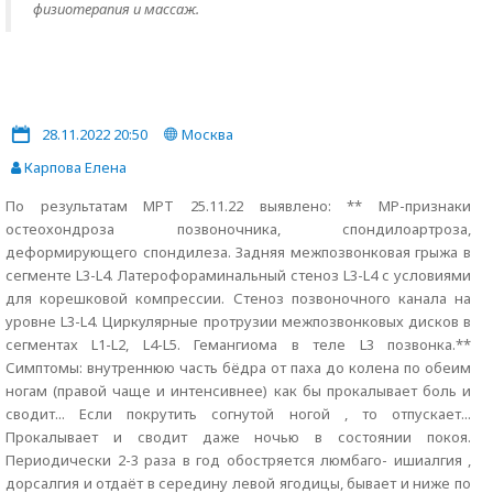
физиотерапия и массаж.
28.11.2022 20:50
Москва
Карпова Елена
По результатам МРТ 25.11.22 выявлено: ** МР-признаки
остеохондроза позвоночника, спондилоартроза,
деформирующего спондилеза. Задняя межпозвонковая грыжа в
сегменте L3-L4. Латерофораминальный стеноз L3-L4 с условиями
для корешковой компрессии. Стеноз позвоночного канала на
уровне L3-L4. Циркулярные протрузии межпозвонковых дисков в
сегментах L1-L2, L4-L5. Гемангиома в теле L3 позвонка.**
Симптомы: внутреннюю часть бёдра от паха до колена по обеим
ногам (правой чаще и интенсивнее) как бы прокалывает боль и
сводит... Если покрутить согнутой ногой , то отпускает...
Прокалывает и сводит даже ночью в состоянии покоя.
Периодически 2-3 раза в год обостряется люмбаго- ишиалгия ,
дорсалгия и отдаёт в середину левой ягодицы, бывает и ниже по