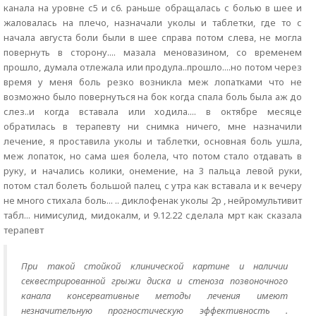
канала на уровне с5 и с6. раньше обращалась с болью в шее и
жаловалась на плечо, назначали уколы и таблетки, где то с
начала августа боли были в шее справа потом слева, не могла
повернуть в сторону.... мазала меновазином, со временем
прошло, думала отлежала или продула..прошло....но потом через
время у меня боль резко возникла меж лопатками что не
возможно было повернуться на бок когда спала боль была аж до
слез..и когда вставала или ходила.... в октябре месяце
обратилась в терапевту ни снимка ничего, мне назначили
лечение, я проставила уколы и таблетки, основная боль ушла,
меж лопаток, но сама шея болела, что потом стало отдавать в
руку, и начались колики, онемение, на 3 пальца левой руки,
потом стал болеть большой палец с утра как вставала и к вечеру
не много стихала боль... .. диклофенак уколы 2р , нейромультивит
табл... нимисулид, мидокалм, и 9.12.22 сделала мрт как сказала
терапевт
При такой стойкой клинической картине и наличии
секвестрированной грыжи диска и стеноза позвоночного
канала консервативные методы лечения имеют
незначительную прогностическую эффективность .