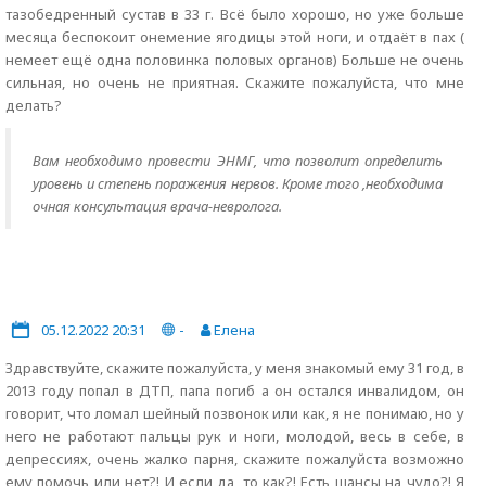
тазобедренный сустав в 33 г. Всё было хорошо, но уже больше
месяца беспокоит онемение ягодицы этой ноги, и отдаёт в пах (
немеет ещё одна половинка половых органов) Больше не очень
сильная, но очень не приятная. Скажите пожалуйста, что мне
делать?
Вам необходимо провести ЭНМГ, что позволит определить
уровень и степень поражения нервов. Кроме того ,необходима
очная консультация врача-невролога.
05.12.2022 20:31
-
Елена
Здравствуйте, скажите пожалуйста, у меня знакомый ему 31 год, в
2013 году попал в ДТП, папа погиб а он остался инвалидом, он
говорит, что ломал шейный позвонок или как, я не понимаю, но у
него не работают пальцы рук и ноги, молодой, весь в себе, в
депрессиях, очень жалко парня, скажите пожалуйста возможно
ему помочь или нет?! И если да, то как?! Есть шансы на чудо?! Я