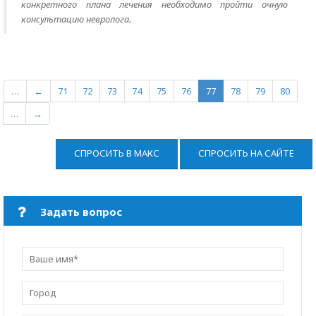
конкретного плана лечения необходимо пройти очную
консультацию невролога.
…
←
71
72
73
74
75
76
77
78
79
80
…
→
СПРОСИТЬ В МАКС
СПРОСИТЬ НА САЙТЕ
Задать вопрос