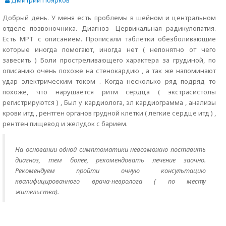
Дмитрий Поярков
Добрый день. У меня есть проблемы в шейном и центральном
отделе позвоночника. Диагноз -Цервикальная радикулопатия.
Есть МРТ с описанием. Прописали таблетки обезболивающие
которые иногда помогают, иногда нет ( непонятно от чего
завесить ) Боли простреливающего характера за грудиной, по
описанию очень похоже на стенокардию , а так же напоминают
удар электрическим током . Когда несколько ряд подряд то
похоже, что нарушается ритм сердца ( экстрасистолы
регистрируются ) , Был у кардиолога, эл кардиограмма , анализы
крови итд , рентген органов грудной клетки ( легкие сердце итд ) ,
рентген пищевод и желудок с барием.
На основании одной симптоматики невозможно поставить
диагноз, тем более, рекомендовать лечение заочно.
Рекомендуем пройти очную консультацию
квалифицированного врача-невролога ( по месту
жительства).