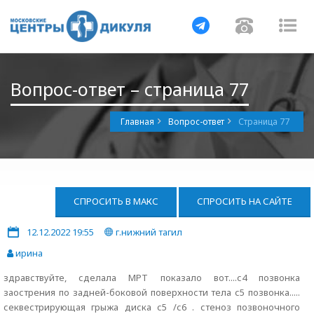
Навигация
Навигац
На
Вопрос-ответ – страница 77
Главная
Вопрос-ответ
Страница 77
СПРОСИТЬ В МАКС
СПРОСИТЬ НА САЙТЕ
12.12.2022 19:55
г.нижний тагил
ирина
здравствуйте, сделала МРТ показало вот....с4 позвонка
заострения по задней-боковой поверхности тела с5 позвонка.....
секвестрирующая грыжа диска с5 /с6 . стеноз позвоночного