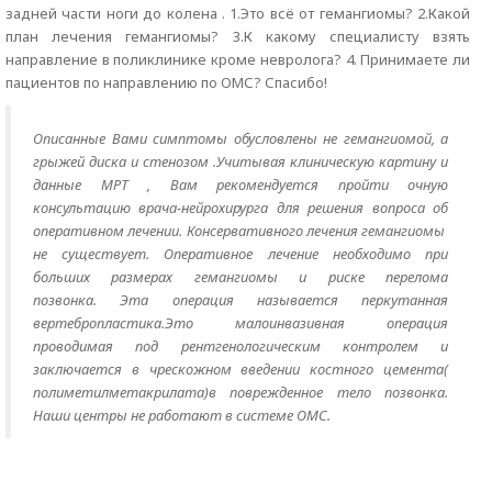
задней части ноги до колена . 1.Это всё от гемангиомы? 2.Какой
план лечения гемангиомы? 3.К какому специалисту взять
направление в поликлинике кроме невролога? 4. Принимаете ли
пациентов по направлению по ОМС? Спасибо!
Описанные Вами симптомы обусловлены не гемангиомой, а
грыжей диска и стенозом .Учитывая клиническую картину и
данные МРТ , Вам рекомендуется пройти очную
консультацию врача-нейрохирурга для решения вопроса об
оперативном лечении. Консервативного лечения гемангиомы
не существует. Оперативное лечение необходимо при
больших размерах гемангиомы и риске перелома
позвонка. Эта операция называется перкутанная
вертебропластика.Это малоинвазивная операция
проводимая под рентгенологическим контролем и
заключается в чрескожном введении костного цемента(
полиметилметакрилата)в поврежденное тело позвонка.
Наши центры не работают в системе ОМС.