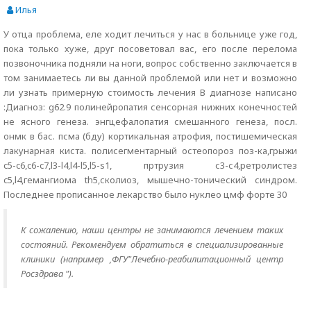
Илья
У отца проблема, еле ходит лечиться у нас в больнице уже год,
пока только хуже, друг посоветовал вас, его после перелома
позвоночника подняли на ноги, вопрос собственно заключается в
том занимаетесь ли вы данной проблемой или нет и возможно
ли узнать примерную стоимость лечения В диагнозе написано
:Диагноз: g62.9 полинейропатия сенсорная нижних конечностей
не ясного генеза. энгцефалопатия смешанного генеза, посл.
онмк в бас. псма (бду) кортикальная атрофия, постишемическая
лакунарная киста. полисегментарный остеопороз поз-ка,грыжи
c5-c6,c6-c7,l3-l4,l4-l5,l5-s1, пртрузия с3-с4,ретролистез
c5,l4,гемангиома th5,сколиоз, мышечно-тонический синдром.
Последнее прописанное лекарство было нуклео цмф форте 30
К сожалению, наши центры не занимаются лечением таких
состояний. Рекомендуем обратиться в специализированные
клиники (например ,ФГУ"Лечебно-реабилитационный центр
Росздрава ").