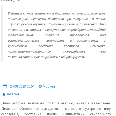
инвалидом
В Вашем случае гемангиомы достаточно больших размеров
и высок риск перелома позвонков при нагрузках . В таких
случаях рекомендуется " цементирование " позвонка .Эта
операция называется перкутанная вертебропластика.Это
малоинвазивная операция проводимая под
рентгенологическим контролем и заключается в
чрескожном введении костного цемента(
полиметилметакрилата)в поврежденное тело
позвонка.Проконсультируйтесь с нейрохирургом.
24.08.2023 20:51
Москва
Наталья
День добрый, знакомый попал в аварию, живет в Казахстане.
Диагноз нейрогенная дисфункция мочевого пузыря по типу
гипотония, состояние после имплантации сакрального