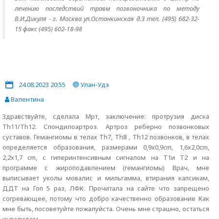
лечению последствий травм позвоночника по методу
В.И.Дикуля - г. Москва ул.Останкинская д.3 тел. (495) 682-32-
15 факс (495) 602-18-98
24.08.2023 20:55
Улан-Удэ
Валентина
Здравствуйте, сделала Мрт, заключение: протрузия диска
Th11/Th12. Спондилоартроз. Артроз реберно позвонковых
суставов. Гемангиомы в телах Th7, Th8 , Th12 позвонков, в телах
определяется образования, размерами 0,9x0,9cm, 1,6x2,0cm,
2,2x1,7 cm, с гиперинтенсивным сигналом на T1и T2 и на
программе с жироподавлением (гемангиомы) Врач, мне
выписывает уколы мовалис и мильгамма, втирания капсикам,
ДДТ на Гоп 5 раз, ЛФК. Прочитала на сайте что запрещено
согревающее, потому что добро качественно образование Как
мне быть, посоветуйте пожалуйста. Очень мне страшно, остаться