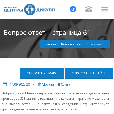
Навигация
Навигац
На
Вопрос-ответ – страница 61
Главная
Вопрос-ответ
Страница 61
СПРОСИТЬ В МАКС
СПРОСИТЬ НА САЙТЕ
14.09.2023 20:47
Москва
Ольга
Добрый день! Меня интересует сколько по времени длится одна
процедура SIS магнитотерапии и на каком аппарате по мощности
она выполняется ( на сайте этих сведений нет). Интересует
прохождение лечения в центре в Крылатском.