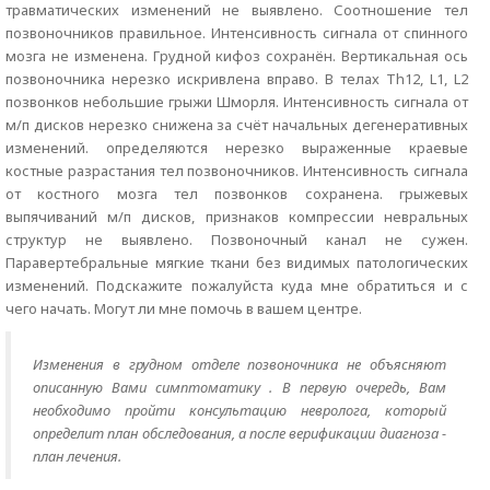
травматических изменений не выявлено. Соотношение тел
позвоночников правильное. Интенсивность сигнала от спинного
мозга не изменена. Грудной кифоз сохранён. Вертикальная ось
позвоночника нерезко искривлена вправо. В телах Th12, L1, L2
позвонков небольшие грыжи Шморля. Интенсивность сигнала от
м/п дисков нерезко снижена за счёт начальных дегенеративных
изменений. определяются нерезко выраженные краевые
костные разрастания тел позвоночников. Интенсивность сигнала
от костного мозга тел позвонков сохранена. грыжевых
выпячиваний м/п дисков, признаков компрессии невральных
структур не выявлено. Позвоночный канал не сужен.
Паравертебральные мягкие ткани без видимых патологических
изменений. Подскажите пожалуйста куда мне обратиться и с
чего начать. Могут ли мне помочь в вашем центре.
Изменения в грудном отделе позвоночника не объясняют
описанную Вами симптоматику . В первую очередь, Вам
необходимо пройти консультацию невролога, который
определит план обследования, а после верификации диагноза -
план лечения.