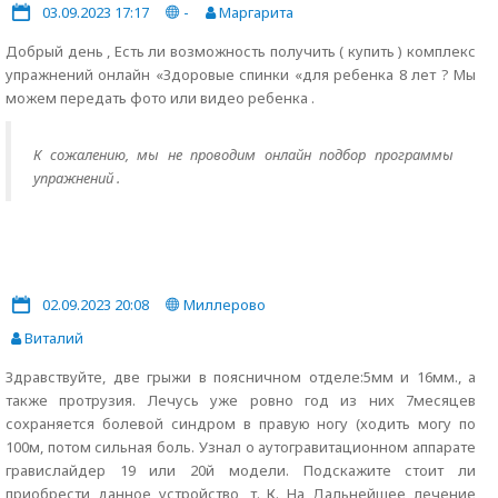
03.09.2023 17:17
-
Маргарита
Добрый день , Есть ли возможность получить ( купить ) комплекс
упражнений онлайн «Здоровые спинки «для ребенка 8 лет ? Мы
можем передать фото или видео ребенка .
К сожалению, мы не проводим онлайн подбор программы
упражнений .
02.09.2023 20:08
Миллерово
Виталий
Здравствуйте, две грыжи в поясничном отделе:5мм и 16мм., а
также протрузия. Лечусь уже ровно год из них 7месяцев
сохраняется болевой синдром в правую ногу (ходить могу по
100м, потом сильная боль. Узнал о аутогравитационном аппарате
гравислайдер 19 или 20й модели. Подскажите стоит ли
приобрести данное устройство, т. К. На Дальнейшее лечение