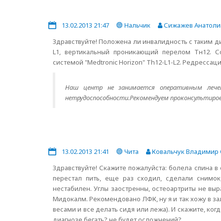
13.02.2013 21:47
Нальчик
Сижажев Анатоли
Здравствуйте! Положена ли инвалидность с таким 
L1, вертикальный проникающий перелом Тн12. С
системой "Medtronic Horizon" Th12-L1-L2. Редресса
Наш центр не занимается оперативным лече
нетрудоспособности.Рекомендуем проконсультиров
13.02.2013 21:41
Чита
Ковальчук Владимир 
Здравствуйте! Скажите пожалуйста: болела спина в 
перестал пить, еще раз сходил, сделали снимо
нестабилен. Углы заостренны, остеоартриты не выр
Мидокалм. Рекомендовано ЛФК, ну я и так хожу в за
весами и все делать сидя или лежа). И скажите, ког
диагнозе бегать? не будет осложнений?