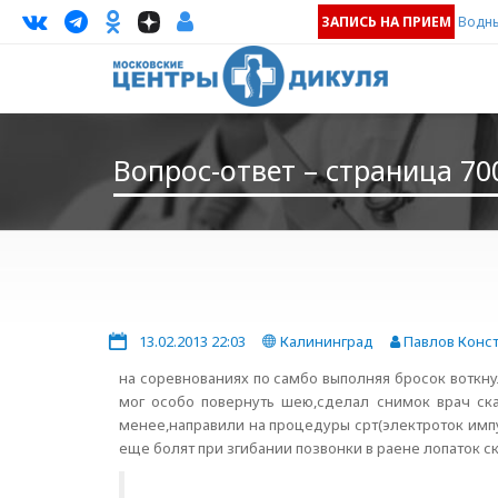
ЗАПИСЬ НА ПРИЕМ
Водны
Вопрос-ответ – страница 70
13.02.2013 22:03
Калининград
Павлов Конс
на соревнованиях по самбо выполняя бросок воткну
мог особо повернуть шею,сделал снимок врач ск
менее,направили на процедуры срт(электроток имп
еще болят при згибании позвонки в раене лопаток с