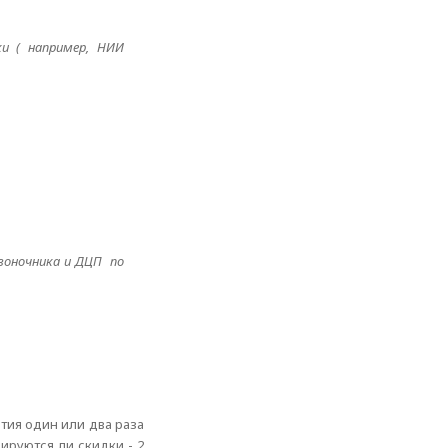
ки ( например, НИИ
воночника и ДЦП по
тия один или два раза
ируются ли скидки - 2