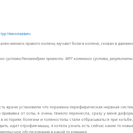
тур Николаевич
лен мениск правого колена, мучают боли в колене, скован в движен
нного сустава.Рекомендуем провести МРТ коленного сустава, результат
сть врачи установили что поражена перефирическая нервная систе
на прививка от оспы, я очень тяжело перенесла, сразу у меня дефор
е в историях болезни и голеностопы стали отбрасываться при хотьбе
одить. идет отрофия мышц. я хотела узнать есть сейчас какие то новы
омплексное обследование.в какой то клинике.