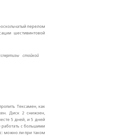
гооскольчатый перелом
сации шестивинтовой
спертизы стойкой
пропить Тексамен, как
ен. Диск 2 снижзен,
есте 5 дней, и 5 дней
е работать с большими
ос: можно ли при таком