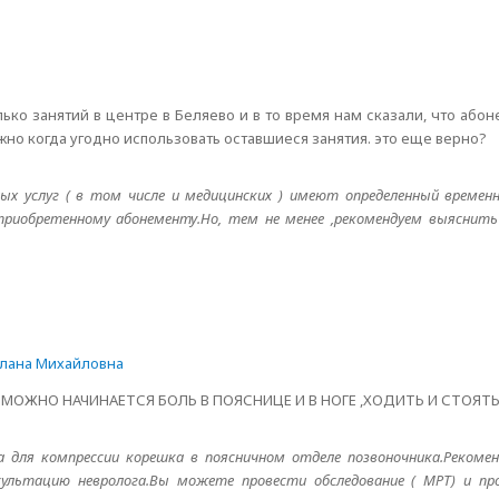
ько занятий в центре в Беляево и в то время нам сказали, что абоне
можно когда угодно использовать оставшиеся занятия. это еще верно?
х услуг ( в том числе и медицинских ) имеют определенный времен
риобретенному абонементу.Но, тем не менее ,рекомендуем выяснит
лана Михайловна
ЗМОЖНО НАЧИНАЕТСЯ БОЛЬ В ПОЯСНИЦЕ И В НОГЕ ,ХОДИТЬ И СТОЯ
на для компрессии корешка в поясничном отделе позвоночника.Рекоме
сультацию невролога.Вы можете провести обследование ( МРТ) и п