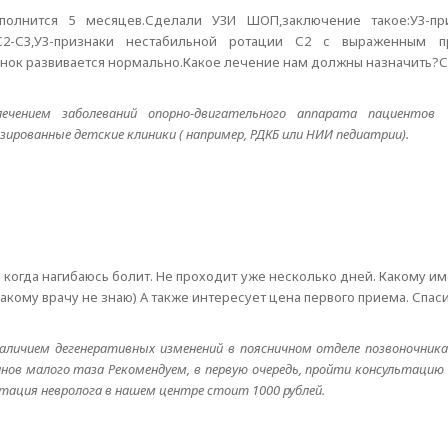
полнится 5 месяцев.Сделали УЗИ ШОП,заключение такое:УЗ-пр
2-С3,УЗ-признаки нестабильной ротации С2 с выраженным п
ёнок развивается нормально.Какое лечение нам должны назначить?С
чением заболеваний опорно-двигательного аппарата пациентов
ированные детские клиники ( например, РДКБ или НИИ педиатрии).
- когда нагибаюсь болит. Не проходит уже несколько дней. Какому и
какому врачу не знаю) А также интересует цена первого приема. Спаси
ичием дегенеративных изменений в поясничном отделе позвоночника.
ов малого таза Рекомендуем, в первую очередь, пройти консультацию
тация невролога в нашем центре стоит 1000 рублей.