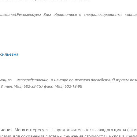
леваний.Рекомендуем Вам обратиться в специализированные клини
асильевна
ацию непосредственно в центре по лечению последствий травм поз
3 тел. (495) 682-32-157 факс (495) 602-18-98
чения. Меня интересует : 1. продолжительность каждого цикла (заня
клами для сохранения системы снижения стоимости циклов 3. Сумм