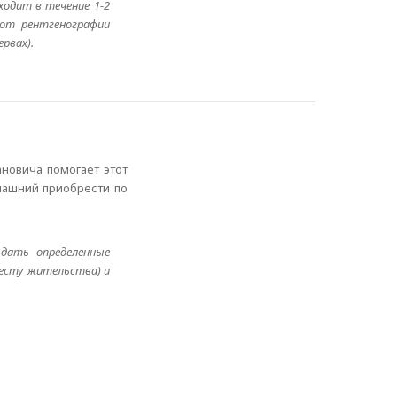
одит в течение 1-2
 от рентгенографии
рвах).
ановича помогает этот
машний приобрести по
дать определенные
месту жительства) и