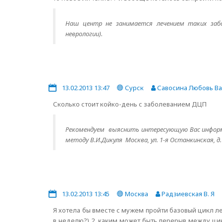
Наш центр не занимается лечением таких забо
неврологии).
13.02.2013 13:47
Сурск
Савосина Любовь В
Сколько стоит койко-день с заболеванием ДЦП
Рекомендуем выяснить интересующую Вас информ
методу В.И.Дикуля Москва, ул. 1-я Останкинская, д. 
13.02.2013 13:45
Москва
Радзиевская В. Я
Я хотела бы вместе с мужем пройти базовый цикл ле
в неделю?) 2. каким может быть перерыв между ци