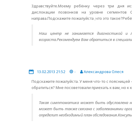
Здравствуйте.Моему ребёнку через три дня ис
дислокации позвонков на уровне сегментов С
направа.Подскажите пожалуйста ,что это такое?Реб
Наш центр не занимается диагностикой и ле
возраста.Рекомендуем Вам обратиться в специализ
13.02.2013 21:52
-
Александрова Олеся
Подскажите пожалуйста. У меня что-то с поясницей 
обратиться? Мне посоветовали приехать к вам, но к 
Такая симптоматика может быть обусловлена нал
может быть также связана с заболеваниями орган
определит необходимый план обследования.Консуль