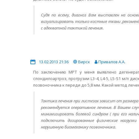
Судя по всему, диагноз Вам выставлен на осно
визуализировать только костные ткани ,рекоменд
с адекватной тактикой лечения.
13.02.2013 21:36
Бирск
Привалов А.А.
По заключению МРТ у меня выявлено дегенерат
спондилоартроз, протрузии L3-4, L4-5, L5-S1 м/п д
позвоночника к переди до 5,8 мм. Какой метод лече
Тактика лечения при листезах зависит от размера
рекомендуется оперативное лечение. В Вашем слу
минимизировать болевой синдром ( при его налич
подключить дозированные физические нагрузк
нарушенную биомеханику позвоночника.