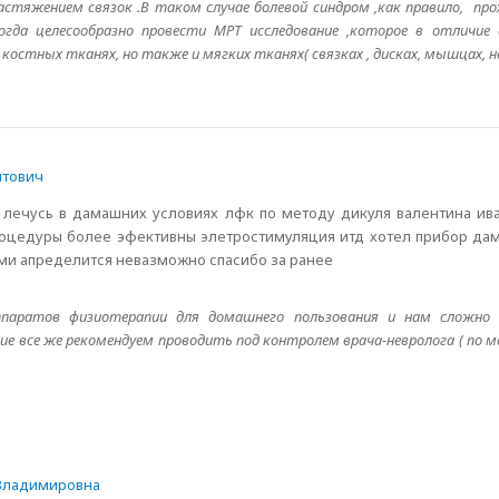
тяжением связок .В таком случае болевой синдром ,как правило, прох
тогда целесообразно провести МРТ исследование ,которое в отличие
костных тканях, но также и мягких тканях( связках , дисках, мышцах, не
итович
м лечусь в дамашних условиях лфк по методу дикуля валентина ив
процедуры более эфективны элетростимуляция итд хотел прибор да
ми апределится невазможно спасибо за ранее
аратов физиотерапии для домашнего пользования и нам сложно 
ие все же рекомендуем проводить под контролем врача-невролога ( по 
Владимировна