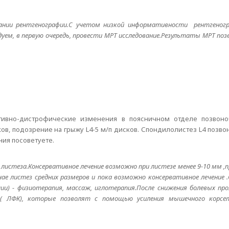
вании рентгенографии.С учетом низкой информативности рентгеног
уем, в первую очередь, провести МРТ исследование.Результаты МРТ по
ивно-дистрофические изменения в поясничном отделе позвоноч
исков, подозрение на грыжу L4-5 м/п дисков. Спондилолистез L4 позв
ния посоветуете.
 листеза.Консервативное лечение возможно при листезе менее 9-10 мм ,
чае листез средних размеров и пока возможно консервативное лечение 
ии) - физиотерапия, массаж, иглотерапия.После снижения болевых пр
и ( ЛФК), которые позволят с помощью усиления мышечного корсе