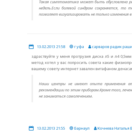
Такая симптоматика может быть обусловлена рас
недель.Если болевой синдром сохраняется, то 
позволяет визуализировать не только изменения в 
13.02.2013 21:58
г уфа
сарваров радик раш
здраствуйте у меня протрузия диска л5 и л4 0,5м
метод хотел у вас попросить совета какие физио
вашему совету интернет завален витафаном денаса
Наши центры не имеют опыта применения апп
рекомендации по этим приборам.Кроме того, лечен
не заниматься самолечением.
13.02.2013 21:55
Барнаул
Кочнева Наталья 