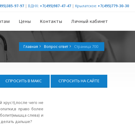
495)385-97-97
|
ВДНХ:
+7(495)987-47-47
|
Крылатское:
+7(495)779-30-30
нтам
Цены
Контакты
Личный кабинет
Главная
Вопрос-ответ
Страница 700
СПРОСИТЬ В МАКС
СПРОСИТЬ НА САЙТЕ
 хруст),после чего не
опатки,в право более
 болит(мышца слева) и
о делать дальше?