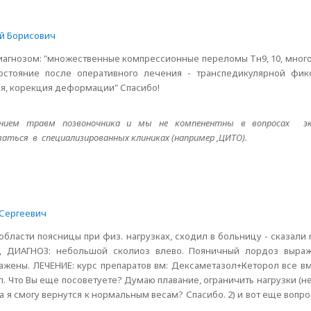
й Борисович
диагнозом: "множественные компрессионные переломы Тн9, 10, мно
остояние после оперативного лечения - транспедикулярной фик
ция, корекция деформации" Спасибо!
нием травм позвоночника и мы не компенентны в вопросах эк
аться в специализированных клиниках (например ,ЦИТО).
Сергеевич
области поясницы при физ. нагрузках, сходил в больницу - сказали 
к, ДИАГНОЗ: небольшой сколиоз влево. Пояничный лордоз выраж
ажены. ЛЕЧЕНИЕ: курс препаратов вм: Дексаметазол+Кеторол все вм
л. Что Вы еще посоветуете? Думаю плавание, ограничить нагрузки (н
да я смогу вернутся к нормальным весам? Спасибо. 2) и вот еще вопр