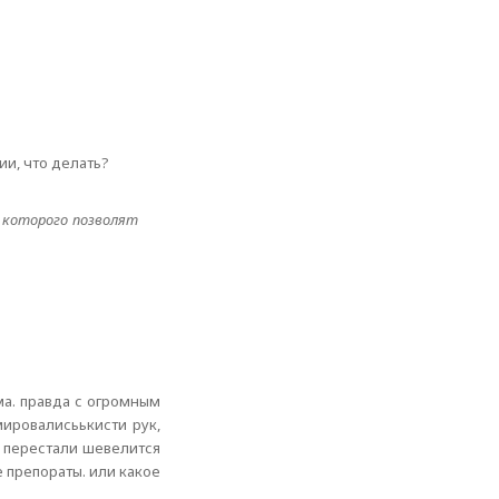
ии, что делать?
ы которого позволят
ма. правда с огромным
мировалисьькисти рук,
, перестали шевелится
е препораты. или какое