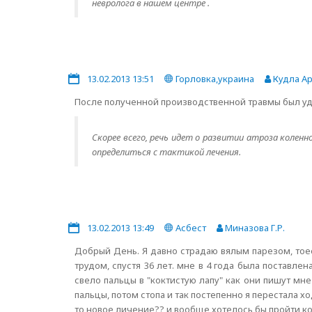
невролога в нашем центре .
13.02.2013 13:51
Горловка,украина
Кудла Ар
После полученной производственной травмы был уда
Скорее всего, речь идет о развитии атроза коле
определиться с тактикой лечения.
13.02.2013 13:49
Асбест
Миназова Г.Р.
Добрый День. Я давно страдаю вялым парезом, тое
трудом, спустя 36 лет. мне в 4 года была поставле
свело пальцы в "коктистую лапу" как они пишут мн
пальцы, потом стопа и так постепенно я перестала х
то новое личение?? и вообще хотелось бы пройти к