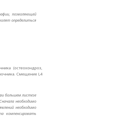
рафии, позволяющей
зволят определиться
ника (остеохондроз,
оночника. Смещение L4
при большем листезе
.Сначала необходимо
оявлений необходимо
та компенсировать