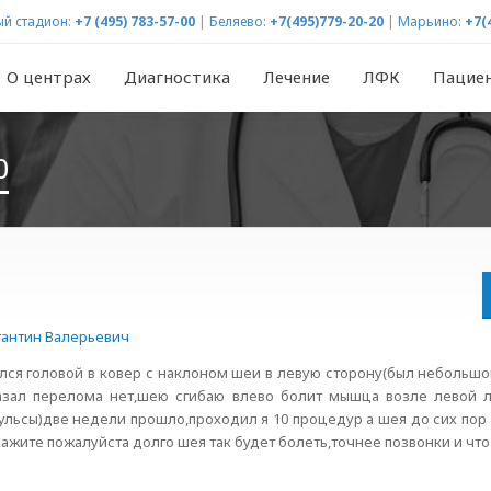
й стадион:
+7 (495) 783-57-00
|
Беляево:
+7(495)779-20-20
|
Марьино:
+7(
О центрах
Диагностика
Лечение
ЛФК
Пацие
0
тантин Валерьевич
лся головой в ковер с наклоном шеи в левую сторону(был небольшой
азал перелома нет,шею сгибаю влево болит мышца возле левой л
ульсы)две недели прошло,проходил я 10 процедур а шея до сих пор
кажите пожалуйста долго шея так будет болеть,точнее позвонки и чт