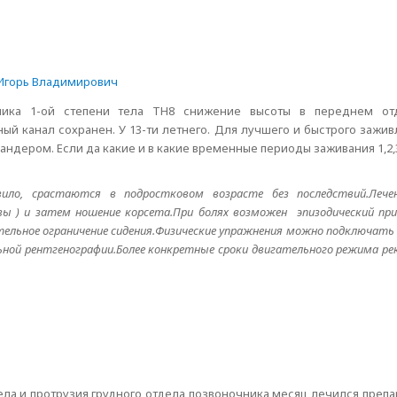
Игорь Владимирович
ника 1-ой степени тела ТН8 снижение высоты в переднем от
й канал сохранен. У 13-ти летнего. Для лучшего и быстрого зажи
ндером. Если да какие и в какие временные периоды заживания 1,2,3 
вило, срастаются в подростковом возрасте без последствий.Лече
ы ) и затем ношение корсета.При болях возможен эпизодический при
ельное ограничение сидения.Физические упражнения можно подключать не
ьной рентгенографии.Более конкретные сроки двигательного режима р
ла и протрузия грудного отдела позвоночника,месяц лечился препа