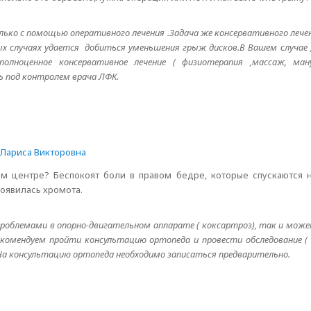
ько с помощью оперативного лечения .Задача же консервативного лече
рых случаях удается добиться уменьшения грыж дисков.В Вашем случае
олноценное консервативное лечение ( физиотерапия ,массаж, ман
 под контролем врача ЛФК.
Лариса Викторовна
м центре? Беспокоят боли в правом бедре, которые спускаются н
оявилась хромота.
роблемами в опорно-двигательном аппарате ( коксартроз), так и може
комендуем пройти консультацию ортопеда и провести обследование ( 
).На консультацию ортопеда необходимо записаться предварительно.