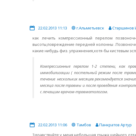
22.02.2013 11:13
г.Альметьевск
Cтаршинов 
как лечить компрессионный перелом позвоноч
высоты,повреждение передней колонны .Позвоночны
какие нибудь физ. упражнения,хотя-бы кистевым эспа
Компрессионные перелом 1-2 степени, как пра
иммобилизации ( постельный режим после трамв
течение нескольких месяцев рекомендуется значит
месяца после травмы и после проведения контрол
с лечащим врачом-травматологом.
22.02.2013 11:06
Тамбов
Панкратов Артур
Здравствуйте,у меня небольшая грыжа шейного отде