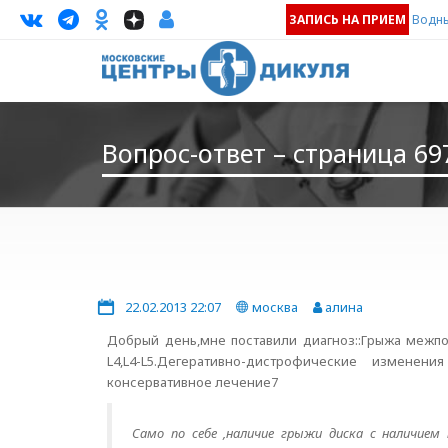
ЗАПИСЬ НА ПРИЕМ
Водны
Вопрос-ответ – страница 69
22.02.2013 22:07
москва
алина
Добрый день,мне поставили диагноз::Грыжа межпо
L4,L4-L5.Дегеративно-дистрофические изменен
консервативное лечение7
Само по себе ,наличие грыжи диска с наличием