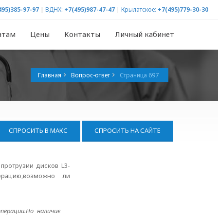
495)385-97-97
|
ВДНХ:
+7(495)987-47-47
|
Крылатское:
+7(495)779-30-30
нтам
Цены
Контакты
Личный кабинет
Главная
Вопрос-ответ
Страница 697
СПРОСИТЬ В МАКС
СПРОСИТЬ НА САЙТЕ
протрузии дисков L3-
перацию,возможно ли
перации.Но наличие