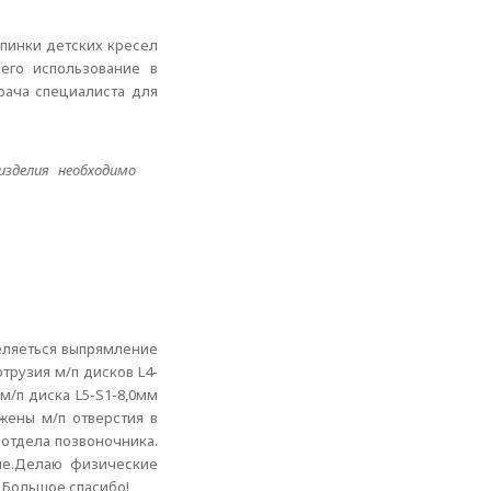
спинки детских кресел
его использование в
рача специалиста для
зделия необходимо
деляеться выпрямление
трузия м/п дисков L4-
м/п диска L5-S1-8,0мм
жены м/п отверстия в
 отдела позвоночника.
гче.Делаю физические
? Большое спасибо!