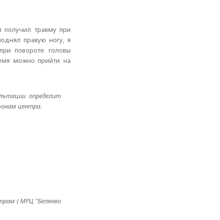
и получил травму при
однял правую ногу, я
при повороте головы
ремя можно прийти на
ультации определит
фонам центра.
трам ( МРЦ "Беляево