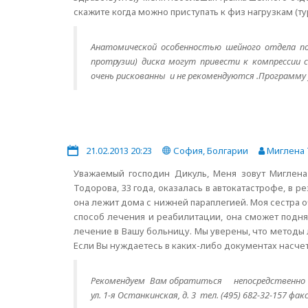
скажите когда можно приступать к физ нагрузкам (ту
Анатомической особенностью шейного отдела по
протрузии) диска могут привести к компрессии 
очень рискованны и не рекомендуются .Программу
21.02.2013 20:23
София, Болгарии
Миглена 
Уважаемый господин Дикуль, Меня зовут Миглена 
Тодорова, 33 года, оказалась в автокатастрофе, в 
она лежит дома с нижней параплегией. Моя сестра 
способ лечения и реабилитации, она сможет поднят
лечение в Вашу больницу. Мы уверены, что методы 
Если Вы нуждаетесь в каких-либо документах насчет
Рекомендуем Вам обратиться непосредственно в 
ул. 1-я Останкинская, д. 3 тел. (495) 682-32-157 фак