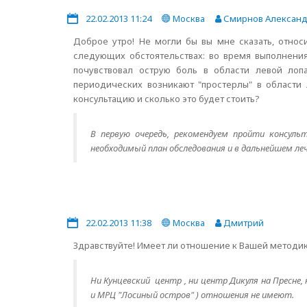
22.02.2013 11:24
Москва
Смирнов Александ
Доброе утро! Не могли бы вы мне сказать, отно
следующих обстоятельствах: во время выполнения
почувствовал острую боль в области левой лоп
периодических возникают "простерлы" в области
консультацию и сколько это будет стоить?
В первую очередь, рекомендуем пройти консуль
необходимый план обследования и в дальнейшем л
22.02.2013 11:38
Москва
Дмитрий
Здравствуйте! Имеет ли отношение к Вашей методи
Ни Кунцевский центр , ни центр Дикуля на Пресн
и МРЦ "Лосиный остров" ) отношения не имеют.