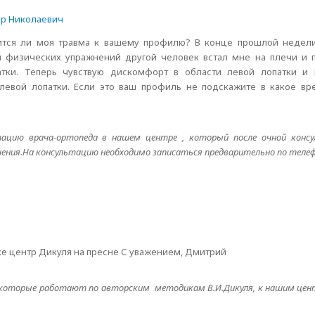
р Николаевич
сится ли моя травма к вашему профилю? В конце прошлой недел
 физических упражнений другой человек встал мне на плечи и п
атки. Теперь чувствую дискомфорт в области левой лопатки и 
 левой лопатки. Если это ваш профиль не подскажите в какое в
тацию врача-ортопеда в нашем центре , который после очной конс
ечения.На консультацию необходимо записаться предварительно по теле
ке центр Дикуля на пресне С уважением, Дмитрий
е, которые работают по авторским методикам В.И.Дикуля, к нашим цен