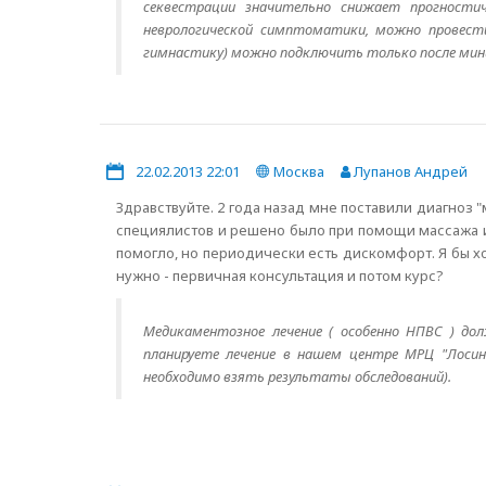
секвестрации значительно снижает прогности
неврологической симптоматики, можно провести
гимнастику) можно подключить только после мин
22.02.2013 22:01
Москва
Лупанов Андрей
Здравствуйте. 2 года назад мне поставили диагноз 
специялистов и решено было при помощи массажа и
помогло, но периодически есть дискомфорт. Я бы х
нужно - первичная консультация и потом курс?
Медикаментозное лечение ( особенно НПВС ) до
планируете лечение в нашем центре МРЦ "Лосины
необходимо взять результаты обследований).