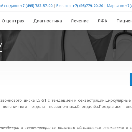
й стадион:
+7 (495) 783-57-00
|
Беляево:
+7(495)779-20-20
|
Марьино:
+7(
О центрах
Диагностика
Лечение
ЛФК
Пацие
7
звонкового диска L5-S1 с тендецией к секвестрации,циркулярные 
ия поясничного отдела позвоночника.Спондилёз.Предлагают о
 тенденции к секвестрации не является абсолютным показанием к о