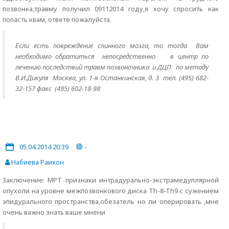
позвонка,травму получил 09112014 году,я хочу спросить как
попасть квам, ответе пожалуйста.
Если есть повреждение спинного мозга, то тогда
Вам
необходимо обратиться непосредственно в центр по
лечению последствий травм позвоночника и ДЦП по методу
В.И.Дикуля Москва, ул. 1-я Останкинская, д. 3 тел. (495) 682-
32-157 факс (495) 602-18-98
05.04.2014 20:39
-
Набиева Раихон
Заключение: МРТ признаки интрадурально-экстрамедуллярной
опухоли на уровне межпозвонкового диска Тh-8-Th9 с сужением
эпидурального пространства,обезатель но ли оперировать ,мне
очень важно знать ваше мнени