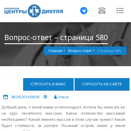
Навигация
Навигац
На
Вопрос-ответ – страница 580
Главная
Вопрос-ответ
Страница 580
СПРОСИТЬ В МАКС
СПРОСИТЬ НА САЙТЕ
08.04.2014 09:58
-
Ольга
Добрый день. У моей мамы остиохондроз. Хотела бы записать ее
на курс лечебного массажа. Какое количество массажей
необходимо? Какой именно массаж в этом случае нужен? Какая
будет стоимость (в центре Лосиный остров, мама у меня