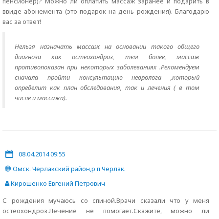
пенсионер)? Можно ли оплатить массаж заранее и подарить в
ввиде абонемента (это подарок на день рождения). Благодарю
вас за ответ!
Нельзя назначать массаж на основании такого общего
диагноза как остеохондроз, тем более, массаж
противопоказан при некоторых заболеваниях .Рекомендуем
сначала пройти консультацию невролога ,который
определит как план обследования, так и лечения ( в том
числе и массажа).
08.04.2014 09:55
Омск. Черлакский район,р п Черлак.
Кирошенко Евгений Петрович
С рождения мучаюсь со спиной.Врачи сказали что у меня
остеохондроз.Лечение не помогает.Скажите, можно ли