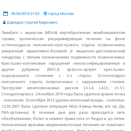
06.04.2014 21:50
город Москва
Давидюк Сергей Маркович
Люмбаго с ишиасом (М54.4) вертеброгенная люмбоишиалггия
справа, хроническая рецидивирующая течение на фоне
остеохондроза пояснично-крестцового отдела позвоночника,
умеренный ирриативно-болевой и мышечно-дистонический
синдромы с легким ограничением подвижности позвоночника.
Крестцово-копчековые нарушения неклассифицированные в
других рубриках (М53.3) артрозо-артрит крестцово-
подвздошного сочления с 2-х сторон. Остеохондроз
поясничного отдела позвоночника с нарушением статики.
Протрузии межпозвонковых дисков L3-L4, L4-L5, L5-S1.
Спондилоартроз. 24 ноября 2010 года была удалена правая почка
- онкология. 30 октября 2013 удален желочный пузырь - холетиаз.
12.03.2007 была сделана операция АКШ-4 (мкш-пмжв, втк ов, Дв,
ПКА-аутовены) В течение дня два раза приходится пить
обезболевание, болит и немеет права нога от бедра и до пятки.
Назначенные врачами медикоментозные лечения не помогают.
Необходимо консультация и лечение. Живу в городе Рославле,