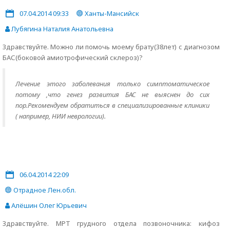
07.04.2014 09:33
Ханты-Мансийск
Лубягина Наталия Анатольевна
Здравствуйте. Можно ли помочь моему брату(38лет) с диагнозом
БАС(боковой амиотрофический склероз)?
Лечение этого заболевания только симптоматическое
потому ,что генез развития БАС не выяснен до сих
пор.Рекомендуем обратиться в специализированные клиники
( например, НИИ неврологии).
06.04.2014 22:09
Отрадное Лен.обл.
Алёшин Олег Юрьевич
Здравствуйте. МРТ грудного отдела позвоночника: кифоз