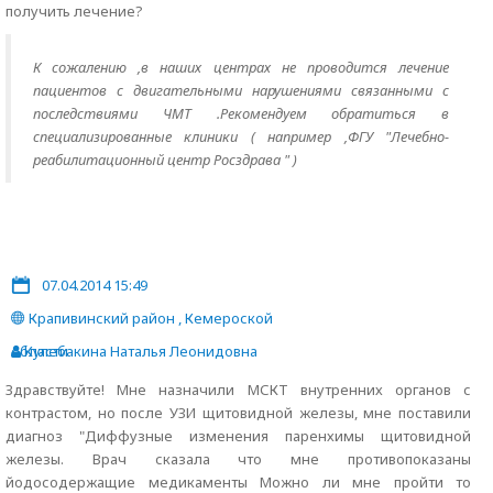
получить лечение?
К сожалению ,в наших центрах не проводится лечение
пациентов с двигательными нарушениями связанными с
последствиями ЧМТ .Рекомендуем обратиться в
специализированные клиники ( например ,ФГУ "Лечебно-
реабилитационный центр Росздрава " )
07.04.2014 15:49
Крапивинский район , Кемероской
области
Кулебакина Наталья Леонидовна
Здравствуйте! Мне назначили МСКТ внутренних органов с
контрастом, но после УЗИ щитовидной железы, мне поставили
диагноз "Диффузные изменения паренхимы щитовидной
железы. Врач сказала что мне противопоказаны
йодосодержащие медикаменты Можно ли мне пройти то