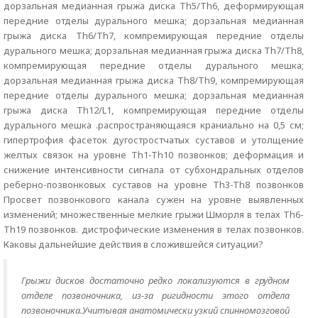
дорзальная медианная грыжа диска Th5/Th6, деформирующая
передние отделы дурального мешка; дорзальная медианная
грыжа диска Th6/Th7, компремирующая передние отделы
дурального мешка; дорзальная медианная грыжа диска Th7/Th8,
компремирующая передние отделы дурального мешка;
дорзальная медианная грыжа диска Th8/Th9, компремирующая
передние отделы дурального мешка; дорзальная медианная
грыжа диска Th12/L1, компремирующая передние отделы
дурального мешка .распространяющаяся краниально на 0,5 см;
гипертрофия фасеток дугостростчатых суставов и утолщение
желтых связок на уровне Th1-Th10 позвонков; деформация и
снижение интенсивности сигнала от субхондральных отделов
реберно-позвонковых суставов на уровне Th3-Th8 позвонков
Просвет позвонкового канала сужен на уровне выявленных
изменений; множественные мелкие грыжи Шморля в телах Th6-
Th19 позвонков. дистрофические изменения в телах позвонков.
Каковы дальнейшие действия в сложившейся ситуации?
Грыжи дисков достаточно редко локализуются в грудном
отделе позвоночника, из-за ригидности этого отдела
позвоночника.Учитывая анатомически узкий спинномозговой