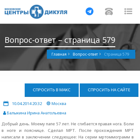
Навигация
Навигац
На
Вопрос-ответ – страница 579
Главная
Вопрос-ответ
Страница 579
СПРОСИТЬ В МАКС
СПРОСИТЬ НА САЙТЕ
10.04.2014 20:32
Москва
Балыкина Ирина Анатольевна
Добрый день. Моему папе 57 лет. Не сгибается правая нога. Боли
в ноге и пояснице. Сделал МРТ. После прохождения МРТ
написали в заключении следующее: На серии мртоммограмм в