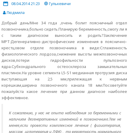
08.04.2014 21:23
Гулькевичи
Людмила
Добрый день!Мне 34 года ,очень болит поясничный отдел
позвоночника,больно сидеть.Планирую беременность,смогу ли я
с таким диагнозом выносить и родить?Заключение
МРТ:Дегенеративно-дистрофические изменения в пояснично-
крестцовом отделе позвоночника в виде:Сглаженность
физиологического лордоза,снижение высоты межпозвоночных
дисков,потери гидрофильности пульпозного
ядра.Субхондрального остеосклероза замыкательных
пластинок.На уровне сегмента L5-S1 медианная протрузия диска
выступающая на 2,5 мм,прилежащая к нервным
корешкам,ширина позвоночного канала 18 мм.Посоветуйте
пожалуйста какое лечение при данном диагнозе наиболее
эффективное.
К сожалению, у нас не опыта наблюдения за беременными с
наличием дегенеративных изменений в позвоночнике.Тем не
менее,если провести комплексное лечение ( физиотерапия,
массаж ,иглотерапия и ЛФК) , то вероятность нормального