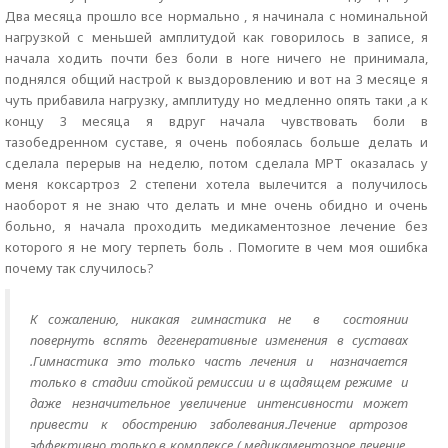
Два месяца прошло все нормально , я начинала с номинальной
нагрузкой с меньшей амплитудой как говорилось в записе, я
начала ходить почти без боли в ноге ничего не принимала,
поднялся общий настрой к выздоровлению и вот на 3 месяце я
чуть прибавила нагрузку, амплитуду но медленно опять таки ,а к
концу 3 месяца я вдруг начала чувствовать боли в
тазобедренном суставе, я очень побоялась больше делать и
сделала перерыв на неделю, потом сделала МРТ оказалась у
меня коксартроз 2 степени хотела вылечится а получилось
наоборот я не знаю что делать и мне очень обидно и очень
больно, я начала проходить медикаментозное лечение без
которого я не могу терпеть боль . Помогите в чем моя ошибка
почему так случилось?
К сожалению, никакая гимнастика не в состоянии
повернуть вспять дегенеративные изменения в суставах
.Гимнастика это только часть лечения и назначается
только в стадии стойкой ремиссии и в щадящем режиме и
даже незначительное увеличение интенсивности может
привести к обострению заболевания.Лечение артрозов
эффективно только в комплексе ( медикаментозное лечение,