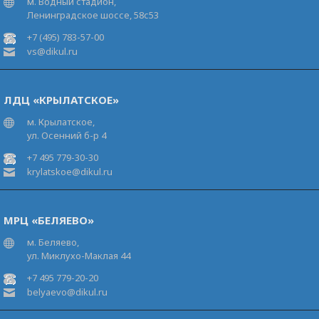
м. Водный стадион,
Ленинградское шоссе, 58с53
+7 (495) 783-57-00
vs@dikul.ru
ЛДЦ «КРЫЛАТСКОЕ»
м. Крылатское,
ул. Осенний б-р 4
+7 495 779-30-30
krylatskoe@dikul.ru
МРЦ «БЕЛЯЕВО»
м. Беляево,
ул. Миклухо-Маклая 44
+7 495 779-20-20
belyaevo@dikul.ru