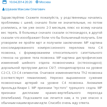
10.04.2014 20:20
Москва
Шуваев Максим Олегович
Здравствуйтею Скажите пожалуйста, у родственницы начались
проблеммы с шеей, сначало боли не значительные, но потом
усилились, и так уже около 2-3 месяцев, плюс ко всему начала
вес терять. В больнице сначало сказали остеохандроз, в другой
сказали что изоображает боли что бы больничный получить. Еле
уговорили ее пройти мрт и получили заключение: МР картина
консолидированного компрессионного перелома тела С4
позвонка, с формированием относительного сагиттального
стеноза на уровне тела позвонка. МР-картина дистрофических
изменений шейного отдела позвоночника (остеохондроз);
дорзальной протрузии диска С6/7; спондилоартроза на уровне
С2-С3, С3-С4 сегментов. Очаговое изменениетела Th2 позвонка
(соответствует гемангиоме). Нерезко выраженное сужение
позвоночных артерий на уровне С4 позвонка. Аномалия
Арнольда-Киари I. МР признаки "пустого" турецкого седла. МР
признаки дисплазии кранио-вертебального перехода
(платибазии). Подскажите как лечится нам, а то уже опасно к
обычным нашим врачам идти. Спасибо очень жду ответа.