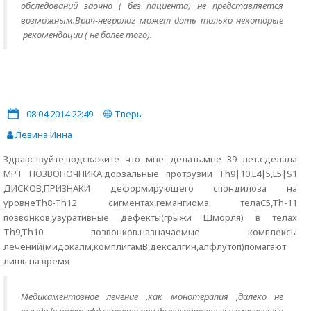
обследований заочно ( без пациента) не представляется
возможным.Врач-невролог может дать только некоторые
рекомендации ( не более того).
08.04.2014 22:49
Тверь
Левина Инна
Здравствуйте,подскажите что мне делать.мне 39 лет.сделала
МРТ ПОЗВОНОЧНИКА:дорзальные протрузии Th9|10,L4|5,L5|S1
ДИСКОВ,ПРИЗНАКИ деформирующего спондилоза на
уровнеTh8-Th12 сигментах,гемангиома телаC5,Th-11
позвонков,узуративные дефекты(грыжи Шморля) в телах
Th9,Th10 позвонков.назначаемые комплексы
лечений(мидокалм,комплигамВ,дексалгин,алфлутоп)помагают
лишь на время
Медикаментозное лечение ,как монотерапия ,далеко не