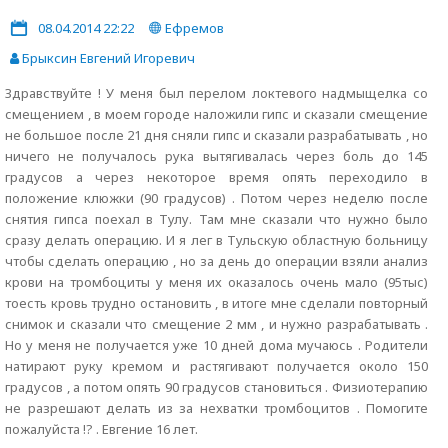
08.04.2014 22:22
Ефремов
Брыксин Евгений Игоревич
Здравствуйте ! У меня был перелом локтевого надмыщелка со
смещением , в моем городе наложили гипс и сказали смещение
не большое после 21 дня сняли гипс и сказали разрабатывать , но
ничего не получалось рука вытягивалась через боль до 145
градусов а через некоторое время опять переходило в
положение клюжки (90 градусов) . Потом через неделю после
снятия гипса поехал в Тулу. Там мне сказали что нужно было
сразу делать операцию. И я лег в Тульскую областную больницу
чтобы сделать операцию , но за день до операции взяли анализ
крови на тромбоциты у меня их оказалось очень мало (95тыс)
тоесть кровь трудно остановить , в итоге мне сделали повторный
снимок и сказали что смещение 2 мм , и нужно разрабатывать .
Но у меня не получается уже 10 дней дома мучаюсь . Родители
натирают руку кремом и растягивают получается около 150
градусов , а потом опять 90 градусов становиться . Физиотерапию
не разрешают делать из за нехватки тромбоцитов . Помогите
пожалуйста !? . Евгение 16 лет.