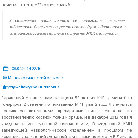
лечение в центре?Заранее спасибо
К сожалению, наши центры не занимаются лечением
заболеваний детского возраста.Рекомендуем обратиться в
специализированные клиники ( например ,НИИ педиатрии).
08.04.2014 22:16
Малокарачаевский регион с,
Первомайское
Батдыева Зухра Пиляловна
Здравствуйте пишет вам женщина 50 лет из КЧР, у меня был
гонартроз 2 степени по показанию МРТ уже 2 год, Я лечилась
противовоспалительными препаратами пила лекарство по
восстановлению костной ткани и хряще, и в декабре 2013 года я
увидела запись суставной гимнастики А, В Фидотовой КМН
заведующей неврологической отделением в прошлом т,е
комплекс упражнений суставной гимнастики по методу В Дикуля.