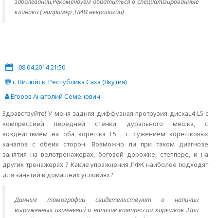
заболеваний.Рекомендуем обратиться в специализированные
клиники ( например ,НИИ неврологии)
08.04.2014 21:50
г. Вилюйск, Республика Саха (Якутия)
Егоров Анатолий Семенович
Здравствуйте! У меня задняя диффузная протрузия дискаL4-L5 c
компрессией передней стенки дурального мешка, с
воздействием на оба корешка L5 , с сужением корешковых
каналов с обеих сторон. Возможно ли при таком диагнозе
занятия на велотренажерах, беговой дорожке, степпере, и на
других тренажерах ? Какие упражнения ЛФК наиболее подходят
для занятий в домашних условиях?
Данные томографии свидетельствуют о наличии
выраженных изменений и наличие компрессии корешков .При