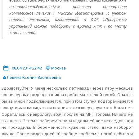
всегда бывает эффективно при дегенеративных изменениях в
позвоночника.Рекомендуем провести полноценное
комплексное лечение ( массаж ,физиотерапия ,с учетом
наличия гемангиом, иглотерапия и ЛФК ).Программу
упражнений можно подобрать с врачом ЛФК ( по месту
жительства).
08.04.2014 22:42
Москва
Лёвина Ксения Васильевна
Здравствуйте. У меня несколько лет назад (через пару месяцев
после первых родов) возникла проблема с левой ногой. Она как
бы за мной подволакивается, при этом ступня подворачивается
вовнуторь и пальцы ноги поднимаются вверх, при этом боли нет.
Обратилась к неврологу, врач послал на МРТ головы. Ничего не
выявлено. Затем я забеременнила и дольнейшие исследования
не проходила. В беременность хуже не стало, даже наоборот
лучше. После родов дней 10 вообще проблем с ногой небыло и