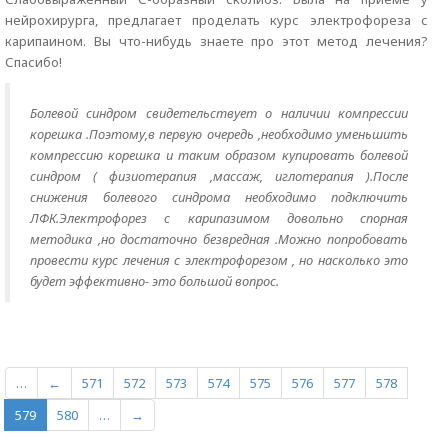
нейрохирурга, предлагает проделать курс электрофореза с
карипаином. Вы что-нибудь знаете про этот метод лечения?
Спасибо!
Болевой синдром свидетельствует о наличии компрессии
корешка .Поэтому,в первую очередь ,необходимо уменьшить
компрессию корешка и таким образом купировать болевой
синдром ( физиотерапия ,массаж, иглотерапия ).После
снижения болевого синдрома необходимо подключить
ЛФК.Электрофорез с карипазимом довольно спорная
методика ,но достаточно безвредная .Можно попробовать
провести курс лечения с электрофорезом , но насколько это
будет эффективно- это большой вопрос.
…
←
571
572
573
574
575
576
577
578
579
580
…
→