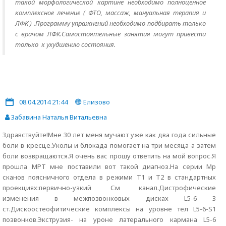
такой морфологической картине необходимо полноценное
комплексное лечение ( ФТО, массаж, мануальная терапия и
ЛФК ) .Программу упражнений необходимо подбирать только
с врачом ЛФК.Самостоятельные занятия могут привести
только к ухудшению состояния.
08.04.2014 21:44
Елизово
Забавина Наталья Витальевна
Здравствуйте!Мне 30 лет меня мучают уже как два года сильные
боли в кресце.Уколы и блокада помогает на три месяца а затем
боли возвращаются.Я очень вас прошу ответить на мой вопрос.Я
прошла МРТ мне поставили вот такой диагноз.На серии Мр
сканов поясничного отдела в режими Т1 и Т2 в стандартных
проекциях:первично-узкий См канал.Дистрофические
изменения в межпозвонковых дисках L5-6 3
ст.Дискоостеофитические комплексы на уровне тел L5-6-S1
позвонков.Экструзия- на уроне латерального кармана L5-6