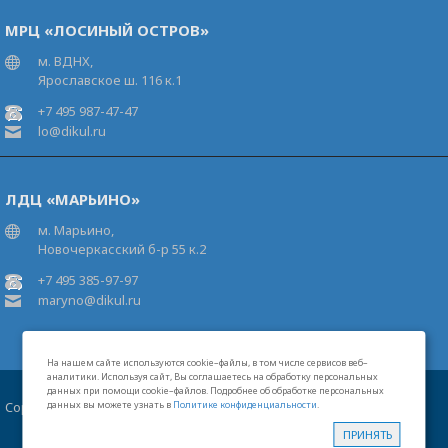
МРЦ «ЛОСИНЫЙ ОСТРОВ»
м. ВДНХ,
Ярославское ш. 116 к.1
+7 495 987-47-47
lo@dikul.ru
ЛДЦ «МАРЬИНО»
м. Марьино,
Новочеркасский б-р 55 к.2
+7 495 385-97-97
maryno@dikul.ru
На нашем сайте используются cookie–файлы, в том числе сервисов веб–
аналитики. Используя сайт, Вы соглашаетесь на обработку персональных
данных при помощи cookie–файлов. Подробнее об обработке персональных
Copyright 2026 Московские центры В.И.Дикуля®
данных вы можете узнать в
Политике конфиденциальности
.
Карта сайта
Свидетельство на товарный знак
Лицензии
ПРИНЯТЬ