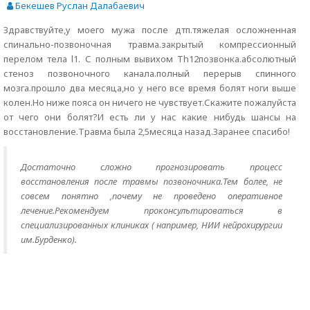
Бекешев Руслан Далабаевич
Здравствуйте,у моего мужа после дтп.тяжелая осложненная
спинально-позвоночная травма.закрытый компрессионный
перелом тела l1. С полным вывихом Th12позвонка.абсолютный
стеноз позвоночного канала.полный перерыв спинного
мозга.прошло два месяца,но у него все время болят ноги выше
колен.Но ниже пояса он ничего не чувствует.Скажите пожалуйста
от чего они болят?И есть ли у нас какие нибудь шансы на
восстановление.Травма была 2,5месяца назад.Заранее спасибо!
Достаточно сложно прогнозировать процесс
восстановления после травмы позвоночника.Тем более, не
совсем понятно ,почему не проведено оперативное
лечение.Рекомендуем проконсультироваться в
специализированных клиниках ( например, НИИ нейрохирургии
им.Бурденко).