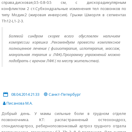
справа,дисковая,0.5-0.8-0.5 см, с дискорадикулярным
конфликтом 2 ст.Субхондральные изменения тел позвонков по
типу Модик2 (жировая инверсия). Грыжи Шморля в сегментах
Th12-L1-2-3.
Болевой синдром скорее всего обусловлен наличием
компрессии корешка .Рекомендуем провести комплексное
полноценное лечение ( физиотерапия, иглотерапия, массаж,
мануальная терапия и ЛФК).Программу упражнений можно
подобрать с врачом ЛФК ( по месту жительства).
08.04.2014 21:33
Санкт-Петербург
Писанова М.А.
Добрый день. У мамы сильные боли в грудном отделе
позвоночника. КТ: распастранненый остеохондроз,
спондилоартроз, ребернопозвонковый артроз грудного отдела