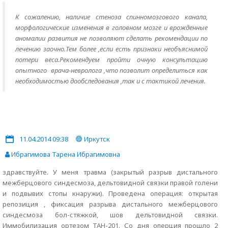
К сожалению, наличие стеноза спинномозгового канала,
морфологические изменения в головном мозге и врожденные
аномалии развития не позволяют сделать рекомендации по
лечению заочно.Тем более ,если есть признаки необъяснимой
потери веса.Рекомендуем пройти очную консультацию
опытного врача-невролога ,что позволит определиться как
необходимостью дообследования ,так и с тактикой лечения.
11.04.2014 09:38
Иркутск
Ибрагимова Тарена Ибрагимовна
здравствуйте. У меня травма (закрытый разрыв дистального
межберцового синдесмоза, дельтовидной связки правой голени
и подвывих стопы кнаружи). Проведена операция: открытая
репозиция , фиксация разрыва дистального межберцового
синдесмоза бол-стяжкой, шов дельтовидной связки.
Иммобилизация ортезом ТАН-201. Со дня оперция прошло 2