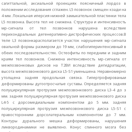
сагиттальной, аксиальной проекциях поясничный лордоз в
положении исследования сглажен. L5 позвонок смещен кзади на
4 мм. Локальная иперсия нижней замыкательной пластинки тела
L5 позвонка. Высота тел не снижена. Структура и интенсивность
мр-сигнала от тел позвонков нарушена вследствие
перихондральных дегенеративно-дистрофических процессов.В
теле L3 позвонкарасполагается участок нарушения мр-сигнала
овальной формы размером до 19 мм, слабогиперинтенсивный в
обеих последовательностях. Остеофиты по передним и задним
краям тел позвонков. Снижена интенсивность мр-сигнала от
межпозвонковых дисков на Т2ВИ вследствие дегидратации,
высота межпозвонкового диска L5-S1 уменьшена. Неравномерно
утолщена задняя продольная связка. Гипертрофированыи
деформированы дугоотросчатые суставы. Определяется задняя
полуциркулярная протрузия межпозвонкового диска L3-4 до з
мм. задняя полуциркулярная протрузия межпозвонкового диска
L4-5 c дорсомедиальным компонентом до 5 мм. задняя
полуциркулярная протрузия межпозвонкового диска L5-S1 с
правосторонним дорсолатеральным компонентом до 7 мм.
Контуры дурального мешка деформированы, нарушения
ликвородинамики не выявлено. Конус спинного мозга без