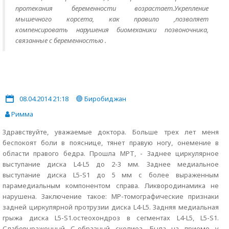
протекания беременности возрастает.Укрепление
мышечного корсета, как правило ,позволяет
компенсировать нарушения биомеханики позвоночника,
связанные с беременностью .
08.04.2014 21:18
Биробиджан
Римма
Здравствуйте, уважаемые доктора. Больше трех лет меня
беспокоят боли в пояснице, тянет правую ногу, онемение в
области правого бедра. Прошла МРТ, - Заднее циркулярное
выступание диска L4-L5 до 2-3 мм. Заднее медиальное
выступание диска L5-S1 до 5 мм с более выраженным
парамедиальным компонентом справа. Ликвородинамика не
нарушена. Заключение такое: МР-томографические признаки
задней циркулярной протрузии диска L4-L5. Задняя медиальная
грыжа диска L5-S1.остеохондроз в сегментах L4-L5, L5-S1.
Слабовыраженный С-образный сколиоз. Была на приеме у