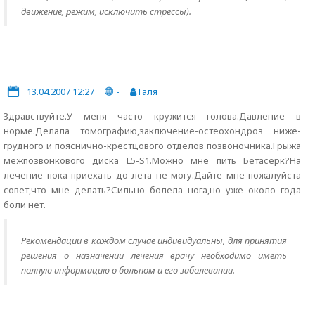
движение, режим, исключить стрессы).
13.04.2007 12:27
-
Галя
Здравствуйте.У меня часто кружится голова.Давление в
норме.Делала томографию,заключение-остеохондроз ниже-
грудного и пояснично-крестцового отделов позвоночника.Грыжа
межпозвонкового диска L5-S1.Можно мне пить Бетасерк?На
лечение пока приехать до лета не могу.Дайте мне пожалуйста
совет,что мне делать?Сильно болела нога,но уже около года
боли нет.
Рекомендации в каждом случае индивидуальны, для принятия
решения о назначении лечения врачу необходимо иметь
полную информацию о больном и его заболевании.