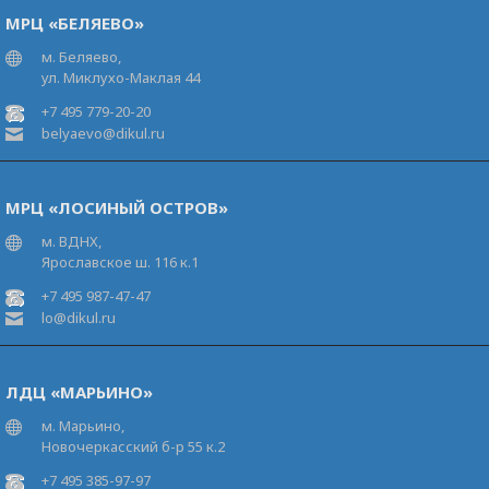
МРЦ «БЕЛЯЕВО»
м. Беляево,
ул. Миклухо-Маклая 44
+7 495 779-20-20
belyaevo@dikul.ru
МРЦ «ЛОСИНЫЙ ОСТРОВ»
м. ВДНХ,
Ярославское ш. 116 к.1
+7 495 987-47-47
lo@dikul.ru
ЛДЦ «МАРЬИНО»
м. Марьино,
Новочеркасский б-р 55 к.2
+7 495 385-97-97