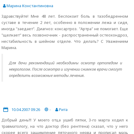
Марина Константиновна
Здравствуйте! Мне 48 лет. Беспокоит боль в тазобедренном
суставе в течение 2 лет, особенно в положении лежа и сидя,
иногда "заедает". Диагноз: коксартроз. "Артра" не помогает. Еще
"щелкает" весь позвоночник - распространенный остеохондроз,
нестабильность в шейном отделе. Что делать? С Уважением
Марина.
Для дачи рекомендаций необходимы осмотр ортопедом и
неврологом. После осмотра и изучении снимков врачи смогут
определить возможные методы лечения.
10.04.2007 09:26
-
Рита
Добрый день!!! У моего отца ушиб пятки, 3-го марта ходил к
травматологу, на что доктор (без рентгена) сказал, что у него
скорее всего защимление пяточного нерва и прописал мазь