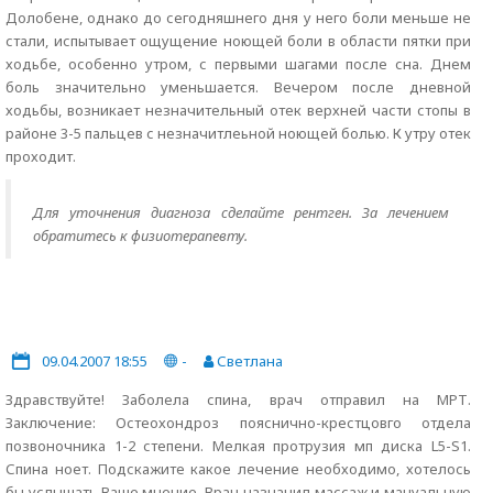
Долобене, однако до сегодняшнего дня у него боли меньше не
стали, испытывает ощущение ноющей боли в области пятки при
ходьбе, особенно утром, с первыми шагами после сна. Днем
боль значительно уменьшается. Вечером после дневной
ходьбы, возникает незначительный отек верхней части стопы в
районе 3-5 пальцев с незначитлеьной ноющей болью. К утру отек
проходит.
Для уточнения диагноза сделайте рентген. За лечением
обратитесь к физиотерапевту.
09.04.2007 18:55
-
Светлана
Здравствуйте! Заболела спина, врач отправил на МРТ.
Заключение: Остеохондроз пояснично-крестцовго отдела
позвоночника 1-2 степени. Мелкая протрузия мп диска L5-S1.
Спина ноет. Подскажите какое лечение необходимо, хотелось
бы услышать Ваше мнение. Врач назначил массаж и мануальную