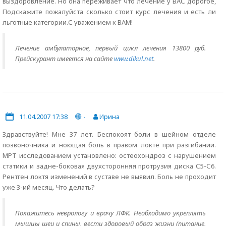
выздоровление. Но она переживает что лечение у ВАС дорогое,
Подскажите пожалуйста сколько стоит курс лечения и есть ли
льготные категории.С уважением к ВАМ!
Лечение амбулаторное, первый цикл лечения 13800 руб.
Прейскурант имеется на сайте
www.dikul.net
.
11.04.2007 17:38
-
Ирина
Здравствуйте! Мне 37 лет. Беспокоят боли в шейном отделе
позвоночника и ноющая боль в правом локте при разгибании.
МРТ исследованием установлено: остеохондроз с нарушением
статики и задне-боковая двухсторонняя протрузия диска С5-С6.
Рентген локтя изменений в суставе не выявил. Боль не проходит
уже 3-ий месяц. Что делать?
Покажитесь неврологу и врачу ЛФК. Необходимо укреплять
мышцы шеи и спины, вести здоровый образ жизни (питание,