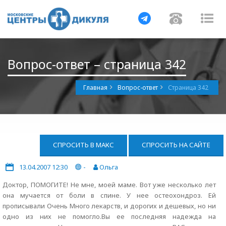
Навигация
Навигац
На
Вопрос-ответ – страница 342
Главная
Вопрос-ответ
Страница 342
СПРОСИТЬ В МАКС
СПРОСИТЬ НА САЙТЕ
13.04.2007 12:30
-
Ольга
Доктор, ПОМОГИТЕ! Не мне, моей маме. Вот уже несколько лет
она мучается от боли в спине. У нее остеохондроз. Ей
прописывали Очень Много лекарств, и дорогих и дешевых, но ни
одно из них не помогло.Вы ее последняя надежда на