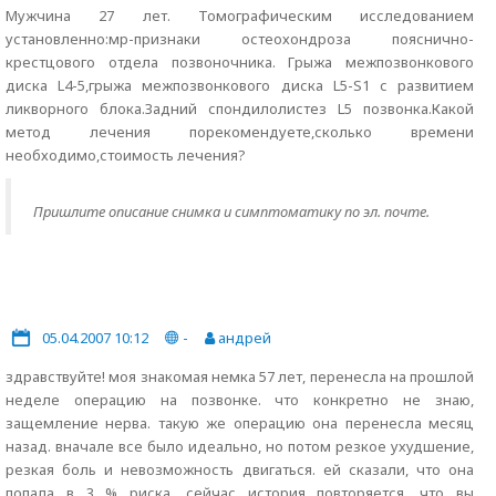
Мужчина 27 лет. Томографическим исследованием
установленно:мр-признаки остеохондроза пояснично-
крестцового отдела позвоночника. Грыжа межпозвонкового
диска L4-5,грыжа межпозвонкового диска L5-S1 с развитием
ликворного блока.Задний спондилолистез L5 позвонка.Какой
метод лечения порекомендуете,сколько времени
необходимо,стоимость лечения?
Пришлите описание снимка и симптоматику по эл. почте.
05.04.2007 10:12
-
андрей
здравствуйте! моя знакомая немка 57 лет, перенесла на прошлой
неделе операцию на позвонке. что конкретно не знаю,
защемление нерва. такую же операцию она перенесла месяц
назад. вначале все было идеально, но потом резкое ухудшение,
резкая боль и невозможность двигаться. ей сказали, что она
попала в 3 % риска. сейчас история повторяется. что вы