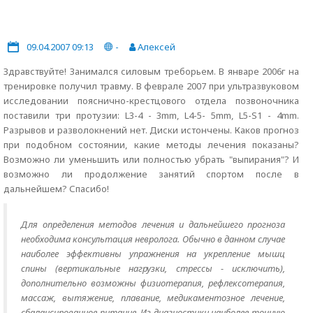
09.04.2007 09:13
-
Алексей
Здравствуйте! Занимался силовым треборьем. В январе 2006г на
тренировке получил травму. В феврале 2007 при ультразвуковом
исследовании пояснично-крестцового отдела позвоночника
поставили три протузии: L3-4 - 3mm, L4-5- 5mm, L5-S1 - 4mm.
Разрывов и разволокнений нет. Диски истончены. Каков прогноз
при подобном состоянии, какие методы лечения показаны?
Возможно ли уменьшить или полностью убрать "выпирания"? И
возможно ли продолжение занятий спортом после в
дальнейшем? Спасибо!
Для определения методов лечения и дальнейшего прогноза
необходима консультация невролога. Обычно в данном случае
наиболее эффективны упражнения на укрепление мышц
спины (вертикальные нагрузки, стрессы - исключить),
дополнительно возможны физиотерапия, рефлексотерапия,
массаж, вытяжение, плавание, медикаментозное лечение,
сбалансированное питание. Из диагностики наиболее точную