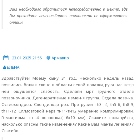
Вам необходимо обратиться непосредственно в центр, где
Вы проходите лечение.Карты лояльности не оформляются
онлайн.
23.01.2025 21:55
Армавир
ЕЛЕНА
Здравствуйте! Моему сыну 31 год. Несколько недель назад
появились боли в спине в области левой лопатки, рука нас нет,в
ней ощущается слабость. Сделали мрт грудного отдела
позвоночника. Дегенеративные измен-я группа. Отдела позв-ка.
Остеохондроз. Спондилоартроз. Протрузии тh3 -4, th5-6, th8-9,
th11-12. Сп/мозговой нерв тн11-тн12 умеренно компримирован.
Гемангиома тн 4 позвонка.( 6х10 мм) Скажите пожалуйста,
насколько опасны такие изменения? Какие Вам манты лечения?
Спасибо.