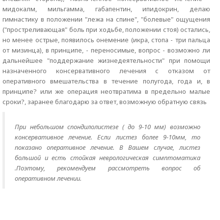
мидокалм, мильгамма, габапентин, ипидокрин, делаю
гимнастику в положении "лежа на спине", "болевые" ощущения
("простреливающая" боль при ходьбе, положении стоя) остались,
но менее острые, появилось онемение (икра, стопа - три пальца
от мизинца), в принципе, - переносимые, вопрос - возможно ли
дальнейшее "поддержание жизнедеятельности" при помощи
назначенного консервативного лечения с отказом от
оперативного вмешательства в течение полугода, года и, в
принципе? или же операция неотвратима в предельно малые
сроки?, заранее благодарю за ответ, возможную обратную связь
При небольшом спондилолистезе ( до 9-10 мм) возможно
консервативное лечение. Если листез более 9-10мм, то
показано оперативное лечение. В Вашем случае, листез
большой и есть стойкая неврологическая симптоматика
.Поэтому, рекомендуем рассмотреть вопрос об
оперативном лечении.