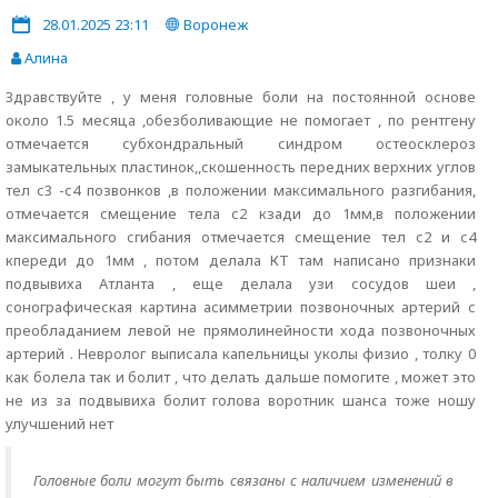
28.01.2025 23:11
Воронеж
Алина
Здравствуйте , у меня головные боли на постоянной основе
около 1.5 месяца ,обезболивающие не помогает , по рентгену
отмечается субхондральный синдром остеосклероз
замыкательных пластинок,,скошенность передних верхних углов
тел с3 -с4 позвонков ,в положении максимального разгибания,
отмечается смещение тела с2 кзади до 1мм,в положении
максимального сгибания отмечается смещение тел с2 и с4
кпереди до 1мм , потом делала КТ там написано признаки
подвывиха Атланта , еще делала узи сосудов шеи ,
сонографическая картина асимметрии позвоночных артерий с
преобладанием левой не прямолинейности хода позвоночных
артерий . Невролог выписала капельницы уколы физио , толку 0
как болела так и болит , что делать дальше помогите , может это
не из за подвывиха болит голова воротник шанса тоже ношу
улучшений нет
Головные боли могут быть связаны с наличием изменений в