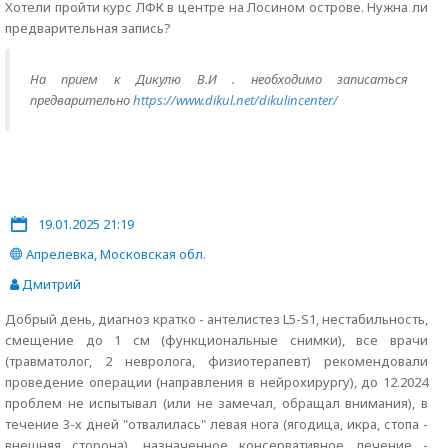
Хотели пройти курс ЛФК в центре на Лосином острове. Нужна ли
предварительная запись?
На прием к Дикулю В.И . необходимо записаться
предварительно
https://www.dikul.net/dikulincenter/
19.01.2025 21:19
Апрелевка, Московская обл.
Дмитрий
Добрый день, диагноз кратко - антелистез L5-S1, нестабильность,
смещение до 1 см (функциональные снимки), все врачи
(травматолог, 2 невролога, физиотерапевт) рекомендовали
проведение операции (направления в нейрохирургу), до 12.2024
проблем не испытывал (или не замечал, обращал внимания), в
течение 3-х дней "отвалилась" левая нога (ягодица, икра, стопа -
внешняя сторона), назначенное консервативное лечение -