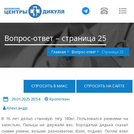
Навигация
Навигац
На
Вопрос-ответ – страница 25
Главная
Вопрос-ответ
Страница 25
СПРОСИТЬ В МАКС
СПРОСИТЬ НА САЙТЕ
29.01.2025 20:54
Кропоткин
Александр
В 16 лет делал становую тягу 180кг. Пользовался ремнями на
запястьях. Пальцы не держали вес. Бородатый дядька сказал
сними ремни, возьми разнохватом. Взял, поднял. Потом взял