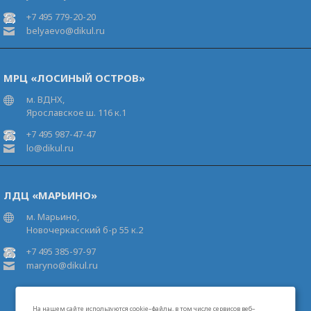
+7 495 779-20-20
belyaevo@dikul.ru
МРЦ «ЛОСИНЫЙ ОСТРОВ»
м. ВДНХ,
Ярославское ш. 116 к.1
+7 495 987-47-47
lo@dikul.ru
ЛДЦ «МАРЬИНО»
м. Марьино,
Новочеркасский б-р 55 к.2
+7 495 385-97-97
maryno@dikul.ru
На нашем сайте используются cookie–файлы, в том числе сервисов веб–