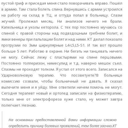
пустой гриф и приседая меня стало поворачивать вправо. Пошёл
в армию. Там стала болеть спина. Вернувшись с армии устроился
на работу на склад в ТЦ, и оттуда попал в больницу. Спазм
жгучий. Пролежал месяц. Ни анализов ничего не брали.
Капельница и уколы кеторола. С тех пор постоянно мучаюсь со
спиной с правой стороны над подвздошным гребнем болит, и
ямки венеры при пальпации болят и над ними. КТ делал показало
протрузии по 3мм циркулярные L4-L5,L5-S1. И так вот прошло
больше 5 лет. Работаю в охране. Ни бегать ни танцевать ничего
не могу. Сейчас лежу с пластырями на спине перцовыми.
Постоянно толперизон, нимесулид и т.д. наверно мешок съел.
Спазмы не проходят толком. Я устал от этого всего. Записался на
Ударноволновую терапию. Что посоветуете?В больнице
комиссию созвали, чтобы больничный не давать. Я сказал
вылечите меня и я уйду. Мне ответили ничем помочь не могут.
Сегодня терапевт новый и ортопед записали на физиотерапию,
только мне от электрофореза хуже стало, ну может завтра
полегчает. Незнаю.
На основании предоставленной Вами информации сложно
определить причину болевых проявлений, тем более заочно.КТ