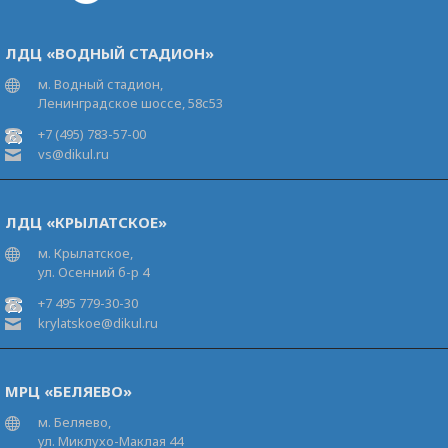
ЛДЦ «ВОДНЫЙ СТАДИОН»
м. Водный стадион,
Ленинградское шоссе, 58с53
+7 (495) 783-57-00
vs@dikul.ru
ЛДЦ «КРЫЛАТСКОЕ»
м. Крылатское,
ул. Осенний б-р 4
+7 495 779-30-30
krylatskoe@dikul.ru
МРЦ «БЕЛЯЕВО»
м. Беляево,
ул. Миклухо-Маклая 44