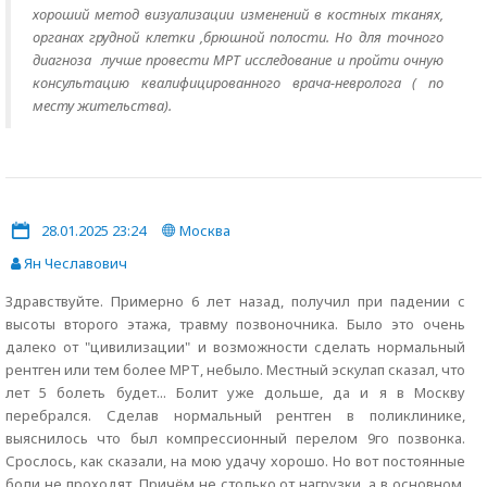
хороший метод визуализации изменений в костных тканях,
органах грудной клетки ,брюшной полости. Но для точного
диагноза лучше провести МРТ исследование и пройти очную
консультацию квалифицированного врача-невролога ( по
месту жительства).
28.01.2025 23:24
Москва
Ян Чеславович
Здравствуйте. Примерно 6 лет назад, получил при падении с
высоты второго этажа, травму позвоночника. Было это очень
далеко от "цивилизации" и возможности сделать нормальный
рентген или тем более МРТ, небыло. Местный эскулап сказал, что
лет 5 болеть будет... Болит уже дольше, да и я в Москву
перебрался. Сделав нормальный рентген в поликлинике,
выяснилось что был компрессионный перелом 9го позвонка.
Срослось, как сказали, на мою удачу хорошо. Но вот постоянные
боли не проходят. Причём не столько от нагрузки, а в основном,