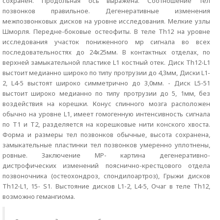
сохранен. Продольная ось выражена. Соотношение тел
позвонков правильное. Дегенеративные изменения
межпозвонковых дисков на уровне исследования. Мелкие узлы
Шморля. Передне-боковые остеофиты. В теле Th12 на уровне
исследования участок пониженного мр сигнала во всех
последовательностях до 24х25мм. В контактных отделах, по
верхней замыкательной пластике L1 костный отек. Диск Th12-L1
выстоит медианно широко по типу протрузии до 4,3мм, Диски L1-
2, L4-5 выстоят широко симметрично до 3,0мм. - Диск L5-51
выстоит широко медианно по типу протрузии до 5, 1мм, без
воздействия на корешки. Конус спинного мозга расположен
обычно на уровне L1, имеет гомогенную интенсивность сигнала
по Т1 и Т2, разделяется на корешковые нити конского хвоста.
Форма и размеры тел позвонков обычные, высота сохранена,
замыкательные пластинки тел позвонков умеренно уплотнены,
ровные. Заключение МP- картина дегенеративно-
дистрофических изменений пояснично-крестцового отдела
позвоночника (остеохондроз, спондилоартроз), Грыжи дисков
Th12-L1, 15- S1. Выстояние дисков L1-2, L4-5, Очаг в теле Th12,
возможно гемангиома.