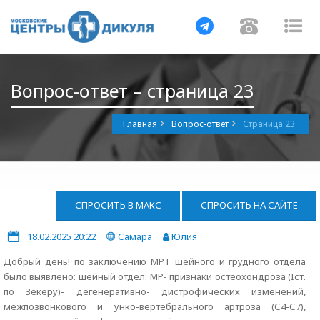
Навигация
Навигац
На
Вопрос-ответ – страница 23
Главная
Вопрос-ответ
Страница 23
СПРОСИТЬ В МАКС
СПРОСИТЬ НА САЙТЕ
18.02.2025 20:22
Самара
Юлия
Добрый день! по заключению МРТ шейного и грудного отдела
было выявлено: шейный отдел: МР- признаки остеохондроза (Iст.
по Зекеру)- дегенеративно- дистрофических изменений,
межпозвонкового и унко-вертебрального артроза (С4-С7),