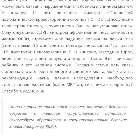
может быть связан с нарушениями в головном и спинном мозге».
У дочери 11 лет поставлен диагноз «Юношеский
идиопатический правосторонний сколиоз ПОП 2 ст. Дисфункция
таза: перекос влево, скручен влево. Вальгусная установка стоп».
Сопутствующие: СДВГ, синдром аффективной неустойчивости,
частые ОРВИ, стремительное падение зрения на левый глаз
(сейчас левый -3,5 диоптрий за полгода снизился на -1, а правый
-1,5 диоптрий). Рекомендовано ЛФК кинезио, методика Шрот,
либо при отсутствии результата корсет Шено. Это приговор
ребенку и его нервной системе. Согласно статье есть связь
сколиоза с отделами головного и спинного мозга, можете дать
рекомендацию какие именно исследования необходимо
сделать в нашем случае (какое МРТ и тд) и с ними к неврологу?
Спасибо. 89222102108
Наши центры не занимаются лечением пациентов детского
возраста с наличием сопутствующей патологии.
Рекомендуем обратиться в специализированные детские
клиники(например, РДКБ).