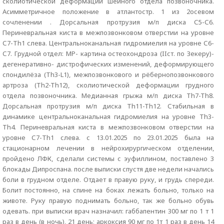
сколиотической деформации шейного отдела позвоночника.
Асимметричное положение в атлантостр. 1 из 2осевом
сочленении . Дорсальная протрузия м/п диска С5-С6.
Периневральная киста в межпозвонковом отверстии на уровне
С7-Th1 слева. Центральноканальная гидромиелия на уровне С6-
С7. Грудной отдел: МР- картина остеохондроза (IIст. по Зекеру)-
дегенеративно- дистрофических изменений, деформирующего
спондилёза (Th3-L1), межпозвонкового и рёбернопозвонкового
артроза (Th2-Th12), сколиотической деформации грудного
отдела позвоночника. Медианная грыжа м/п диска Th7-Th8.
Дорсальная протрузия м/п диска Th11-Th12. Стабильная в
динамике центральноканальная гидромиелия на уровне Th3-
Th4. Периневральная киста в межпозвонковом отверстии на
уровне С7-Th1 слева. с 13.01.2025 по 23.01.2025 была на
стационарном лечении в нейрохирургическом отделении,
пройдено ЛФК, сделали системы с эуфиллином, поставлено 3
блокады Дипроспана. после выписки спустя две недели начались
боли в грудном отделе. Отдает в правую руку, и грудь спереди.
Болит постоянно, на спине на боках лежать больно, только на
животе. Руку правую поднимать больно, так же больно обувь
одевать. при выписки врач назначил: габбапентин 300 мг по 1 т 1
раз в день (в ночь), 21 день; аркоксия 90 мг по 1т 1 раз в день 14