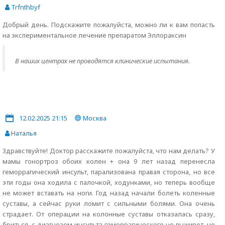
Trfnthbyf
Добрый день. Подскажите пожалуйста, можно ли к вам попасть
на экспериментальное лечение препаратом Эллораксин
В наших центрах не проводятся клинические испытания.
12.02.2025 21:15
Москва
Наталья
Здравствуйте! Доктор расскажите пожалуйста, что нам делать? У
мамы гонортроз обоих колен + она 9 лет назад перенесла
геморрагический инсульт, парализована правая сторона, но все
эти годы она ходила с палочкой, ходунками, но теперь вообще
не может вставать на ноги. Год назад начали болеть коленные
суставы, а сейчас руки ломит с сильными болями. Она очень
страдает. От операции на колонные суставы отказалась сразу,
бриться, с диагнозом инсульта геморрагического не выживет, но