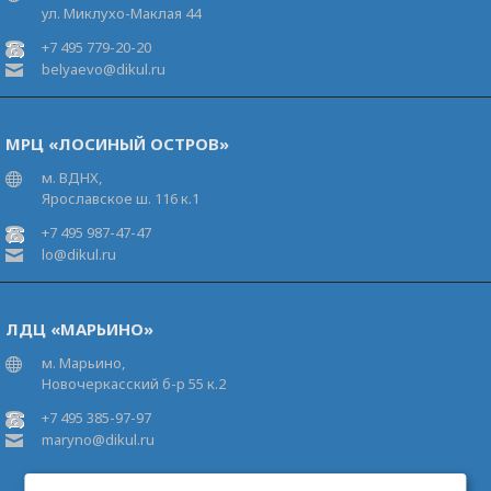
ул. Миклухо-Маклая 44
+7 495 779-20-20
belyaevo@dikul.ru
МРЦ «ЛОСИНЫЙ ОСТРОВ»
м. ВДНХ,
Ярославское ш. 116 к.1
+7 495 987-47-47
lo@dikul.ru
ЛДЦ «МАРЬИНО»
м. Марьино,
Новочеркасский б-р 55 к.2
+7 495 385-97-97
maryno@dikul.ru