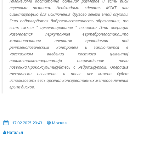
Гемангиома достаточно больших размеров и есть риск
перелома позвонка. Необходимо сделать МСКТ или
сцинтиграфию для исключения другого генеза этой опухоли.
Если подтвердится доброкачественность образования, то
есть смысл " цементирования " позвонка .Эта операция
называется перкутанная вертебропластика.Это
малоинвазивная операция проводимая под
рентгенологическим контролем и заключается в
чрескожном введении костного цемента(
полиметилметакрилата)в поврежденное тело
позвонка.Проконсультируйтесь с нейрохирургом. Операция
технически несложная и после нее можно будет
использовать весь арсенал консервативных методов лечения
грыж дисков.
17.02.2025 20:43
Москва
Наталья