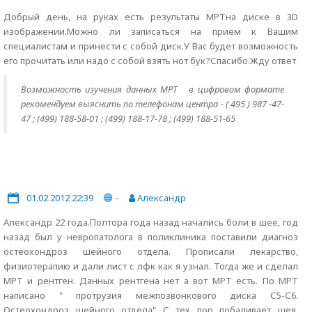
Добрый день, на руках есть результаты МРТна диске в 3D
изображении.Можно ли записаться на прием к Вашим
специалистам и принести с собой диск.У Вас будет возможность
его прочитать или надо с собой взять нот бук?Спасибо.Жду ответ
Возможность изучения данных МРТ в цифровом формате
рекомендуем выяснить по телефонам центра - ( 495 ) 987 -47-
47 ; (499) 188-58-01 ; (499) 188-17-78 ; (499) 188-51-65
01.02.2012 22:39
-
Александр
Александр 22 года.Полтора года назад начались боли в шее, год
назад был у невропатолога в поликлиника поставили диагноз
остеохондроз шейного отдела. Прописали лекарство,
физиотерапию и дали лист с лфк как я узнал. Тогда же и сделал
МРТ и рентген. Данных рентгена нет а вот МРТ есть. По МРТ
написано " протрузия межпозвонкового диска С5-С6.
Остеохондроз шейного отдела" С тех пор побаливает шея,