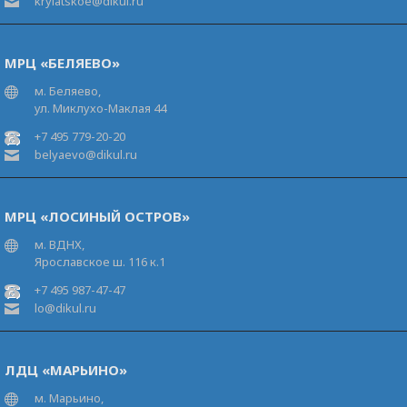
krylatskoe@dikul.ru
МРЦ «БЕЛЯЕВО»
м. Беляево,
ул. Миклухо-Маклая 44
+7 495 779-20-20
belyaevo@dikul.ru
МРЦ «ЛОСИНЫЙ ОСТРОВ»
м. ВДНХ,
Ярославское ш. 116 к.1
+7 495 987-47-47
lo@dikul.ru
ЛДЦ «МАРЬИНО»
м. Марьино,