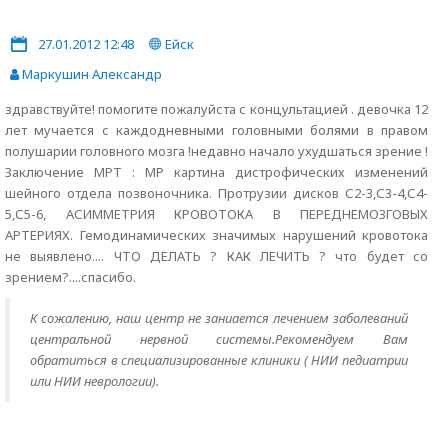
27.01.2012 12:48
Ейск
Маркушин Александр
здравствуйте! помогите пожалуйста с концультацией . девочка 12
лет мучается с каждодневными головными болями в правом
полушарии головного мозга !недавно начало ухудшаться зрение !
Заключение МРТ : МР картина дистрофических изменений
шейного отдела позвоночника. Протрузии дисков С2-3,С3-4,С4-
5,С5-6, АСИММЕТРИЯ КРОВОТОКА В ПЕРЕДНЕМОЗГОВЫХ
АРТЕРИЯХ. Гемодинамических значимых нарушений кровотока
не выявлено.... ЧТО ДЕЛАТЬ ? КАК ЛЕЧИТЬ ? что будет со
зрением?....спасибо.
К сожалению, наш центр не заниается лечением заболеваний
центральной нервной системы.Рекомендуем Вам
обратиться в специализированные клиники ( НИИ педиатрии
или НИИ неврологии).