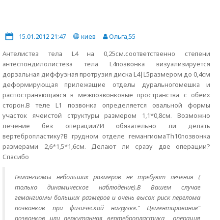
15.01.2012 21:47
киев
Ольга,55
Антелистез тела L4 на 0,25см.соответственно степени
антеспондилолистеза тела L4позвонка визуализируется
дорзальная диффузная протрузия диска L4|L5размером до 0,4см
деформирующая прилежащие отделы дуральногомешка и
распостраняющаяся в межпозвонковые пространства с обеих
сторон.В теле L1 позвонка определяется овальной формы
участок ячеистой структуры размером 1,1*0,8см. Возможно
лечение без операции?И обязательно ли делать
вертебропластику?В грудном отделе гемангиомаTh10позвонка
размерами 2,6*1,5*1,6см. Делают ли сразу две операции?
Спасибо
Гемангиомы небольших размеров не требуют лечения (
только динамическое наблюдение).В Вашем случае
гемангиомы больших размеров и очень высок риск перелома
позвонков при физической нагрузке." Цементирование"
позвонков или перкутанная вертебропластика операция