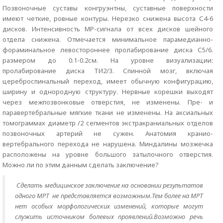
Позвоночные суставы конгруэнтны, суставные поверхности
имеют четкие, ровные контуры. Нерезко снижена высота С4-6
дисков. Интенсивность МР-сигнала от всех дисков шейного
отдела снижена. Отмечается минимальное парамедианно-
фораминальное левостороннее пролабирование диска С5/6.
размером до 0.1-0.2см. На уровне визуализации:
пролабирование диска ТИ2/3. Спинной мозг, включая
цереброспинальный переход, имеет обычную конфигурацию,
ширину и однородную структуру. Нервные корешки выходят
через межпозвонковые отверстия, не изменены. Пре- и
паравертебральные мягкие ткани не изменены. На аксиальных
томограммах диаметр /2 сегментов экстракраниальных отделов
позвоночных артерий не сужен. Анатомия кранио-
вертебрального перехода не нарушена. Миндалины мозжечка
расположены на уровне большого затылочного отверстия.
Можно ли по этим данным сделать заключение?
Сделать медицинское заключение на основании результатов
одного МРТ не представляется возможным.Тем более на МРТ
нет особых морфологических изменений, которые могут
служить источником болевых проявлений.Возможно речь