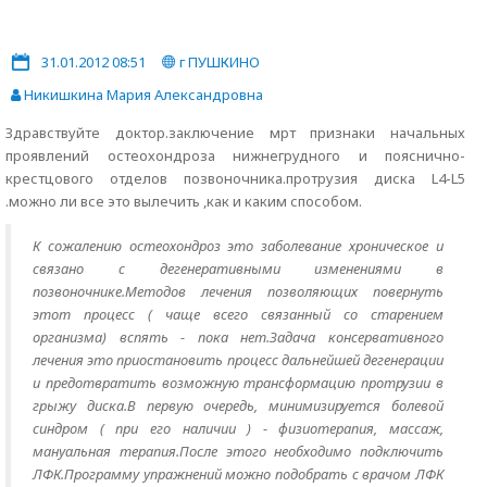
31.01.2012 08:51
г ПУШКИНО
Никишкина Мария Александровна
Здравствуйте доктор.заключение мрт признаки начальных
проявлений остеохондроза нижнегрудного и пояснично-
крестцового отделов позвоночника.протрузия диска L4-L5
.можно ли все это вылечить ,как и каким способом.
К сожалению остеохондроз это заболевание хроническое и
связано с дегенеративными изменениями в
позвоночнике.Методов лечения позволяющих повернуть
этот процесс ( чаще всего связанный со старением
организма) вспять - пока нет.Задача консервативного
лечения это приостановить процесс дальнейшей дегенерации
и предотвратить возможную трансформацию протрузии в
грыжу диска.В первую очередь, минимизируется болевой
синдром ( при его наличии ) - физиотерапия, массаж,
мануальная терапия.После этого необходимо подключить
ЛФК.Программу упражнений можно подобрать с врачом ЛФК