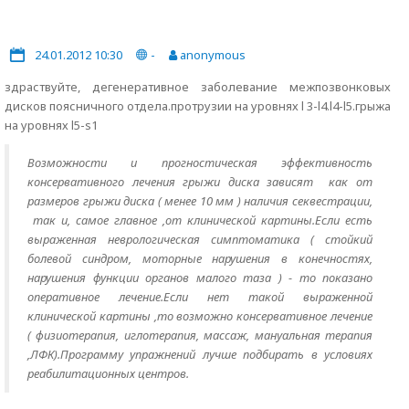
24.01.2012 10:30
-
anonymous
здраствуйте, дегенеративное заболевание межпозвонковых
дисков поясничного отдела.протрузии на уровнях l 3-l4.l4-l5.грыжа
на уровнях l5-s1
Возможности и прогностическая эффективность
консервативного лечения грыжи диска зависят как от
размеров грыжи диска ( менее 10 мм ) наличия секвестрации,
так и, самое главное ,от клинической картины.Если есть
выраженная неврологическая симптоматика ( стойкий
болевой синдром, моторные нарушения в конечностях,
нарушения функции органов малого таза ) - то показано
оперативное лечение.Если нет такой выраженной
клинической картины ,то возможно консервативное лечение
( физиотерапия, иглотерапия, массаж, мануальная терапия
,ЛФК).Программу упражнений лучше подбирать в условиях
реабилитационных центров.