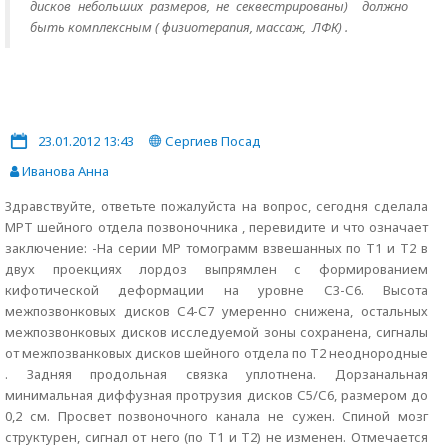
дисков небольших размеров, не секвестрированы) должно
быть комплексным ( физиотерапия, массаж, ЛФК) .
23.01.2012 13:43
Сергиев Посад
Иванова Анна
Здравствуйте, ответьте пожалуйста на вопрос, сегодня сделала
МРТ шейного отдела позвоночника , перевидите и что означает
заключение: -На серии МР томограмм взвешанных по Т1 и Т2 в
двух проекциях лордоз выпрямлен с формированием
кифотической деформации на уровне С3-С6. Высота
межпозвонковых дисков С4-С7 умеренно снижена, остальных
межпозвонковых дисков исследуемой зоны сохранена, сигналы
от межпозванковых дисков шейного отдела по Т2 неоднородные
. Задняя продольная связка уплотнена. Дорзанальная
минимальная диффузная протрузия дисков С5/С6, размером до
0,2 см. Просвет позвоночного канала не сужен. Спиной мозг
структурен, сигнал от него (по Т1 и Т2) не изменен. Отмечается