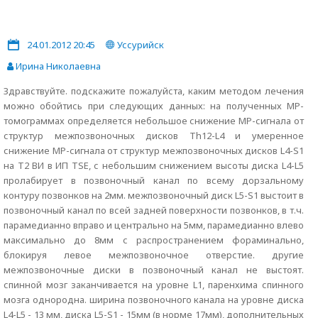
24.01.2012 20:45
Уссурийск
Ирина Николаевна
Здравствуйте. подскажите пожалуйста, каким методом лечения
можно обойтись при следующих данных: на полученных МР-
томограммах определяется небольшое снижение МР-сигнала от
структур межпозвоночных дисков Th12-L4 и умеренное
снижение МР-сигнала от структур межпозвоночных дисков L4-S1
на T2 BИ в ИП TSE, с небольшим снижением высоты диска L4-L5
пролабирует в позвоночный канал по всему дорзальному
контуру позвонков на 2мм. межпозвоночный диск L5-S1 выстоит в
позвоночный канал по всей задней поверхности позвонков, в т.ч.
парамедианно вправо и центрально на 5мм, парамедианно влево
максимально до 8мм с распространением фораминально,
блокируя левое межпозвоночное отверстие. другие
межпозвоночные диски в позвоночный канал не выстоят.
спинной мозг заканчивается на уровне L1, паренхима спинного
мозга однородна. ширина позвоночного канала на уровне диска
L4-L5 - 13 мм, диска L5-S1 - 15мм (в норме 17мм), дополнительных