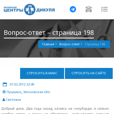
Навигация
Навигац
На
Вопрос-ответ – страница 198
Главная
Вопрос-ответ
Страница 198
СПРОСИТЬ В МАКС
СПРОСИТЬ НА САЙТЕ
01.02.2012 22:49
Пушкино,, Московская обл.
Светлана
Добрый день. Два года назад, катаясь на сноуборде, я сильно
ушибла спину, к врачу не обратилась, хотя мучила сильная