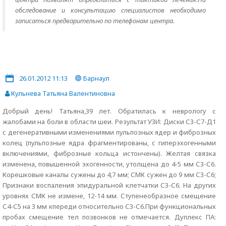
обследование и консультацию специалистов необходимо
записаться предварительно по телефонам центра.
26.01.2012 11:13
Барнаул
Кульнева Татьяна Валентиновна
Добрый день! Татьяна,39 лет. Обратилась к неврологу с
жалобами на боли в области шеи. Результат УЗИ: Диски С3-С7-Д1
с дегенеративными изменениями пульпозных ядер и фиброзных
колец (пульпозные ядра фрагментированы, с гиперэхогенными
включениями, фиброзные кольца истончены). Желтая связка
изменена, повышенной эхогенности, утолщена до 4-5 мм С3-С6.
Корешковые каналы сужены до 4,7 мм; СМК сужен до 9 мм С3-С6;
Признаки воспаления эпидуральной клетчатки С3-С6. На других
уровнях СМК не измене, 12-14 мм. Ступенеобразное смещение
С4-С5 на 3 мм кпереди относительно С3-С6.При функциональных
пробах смещение тел позвонков не отмечается. Дуплекс ПА: