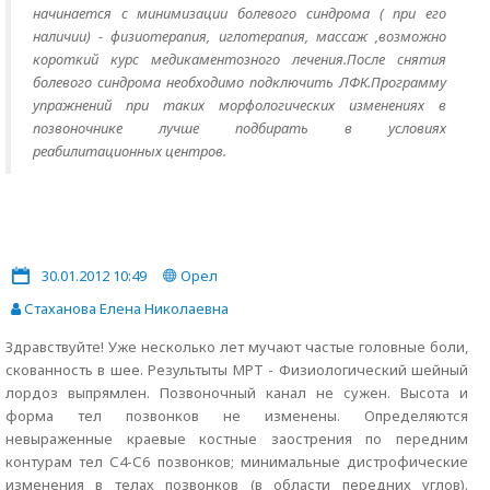
начинается с минимизации болевого синдрома ( при его
наличии) - физиотерапия, иглотерапия, массаж ,возможно
короткий курс медикаментозного лечения.После снятия
болевого синдрома необходимо подключить ЛФК.Программу
упражнений при таких морфологических изменениях в
позвоночнике лучше подбирать в условиях
реабилитационных центров.
30.01.2012 10:49
Орел
Стаханова Елена Николаевна
Здравствуйте! Уже несколько лет мучают частые головные боли,
скованность в шее. Результыты МРТ - Физиологический шейный
лордоз выпрямлен. Позвоночный канал не сужен. Высота и
форма тел позвонков не изменены. Определяются
невыраженные краевые костные заострения по передним
контурам тел С4-С6 позвонков; минимальные дистрофические
изменения в телах позвонков (в области передних углов).