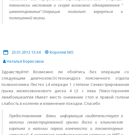
технически несложная и скорее возможно одновременное "
цементирование".Операция позволит вернуться к
полноценной жизни.
23.01.2012 13:34
Королев МО
Наталья Борисовна
Здравствуйте! Возможно ли обойтись без операции со
следующим диагнозом.Остеохандроз поясничного отдела
позвоночника Листез L4 кпереди 1 степени Секвестрированная
грыжа межпозвонкового диска 4 L5 с лева Левосторонняя
люмбоишеалгия Имеет место онемение стоп и правой голени
слабость в коленях и изменение походки. Спасибо
Предоставленная Вами информация свидетельствует о
наличии секвестрированной грыжи диска и клиническая
картина о наличии пареза конечности и локомоторных
нарушений .К сожалению морфологическая картина на МРТ и