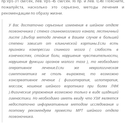
пр.Vps-31 cм/сек, лев. Vps-45 см/сек. Ri пр. и лев. 0,49. Поясните,
пожалуйста, насколько это серьезно, методы лечения и
рекомендации по образу жизни.
У Вас достаточно серьезные изменения в шейном отделе
позвоночника ( стеноз спинномозгового канала, лестничный
листе ).Выбор метода лечения в Вашем случае в большей
степени зависит от клинической картины.Если есть
признаки компрессии спинного мозга ( слабость в
конечностях, стойкие боли, нарушения чувствительности,
нарушения функции органов малого таза ), то необходимо
оперативное лечение.Если же неврологическая
симптоматика не столь выражена, то возможно
консервативное лечение ( физиотерапия, иглотерапия,
массаж, ношение шейного воротника при болях ЛФК
).Физические упражнения возможно только в виде щадящей
гимнастики. Но необходимо иметь ввиду что УЗИ является
недостаточно информативным методом исследования и
поэтому рекомендуем провести МРТ шейного отдела
позвоночника.