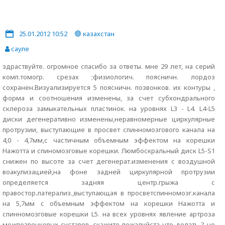
25.01.2012 10:52
казахстан
сауле
здраствуйте. огромное спасибо за ответы. мне 29 лет, на серий
комп.томогр. срезах ;физиологич. поясничн. лордоз
сохранен.Визуализируется 5 поясничн. позвонков. их контуры ,
форма и соотношения изменены, за счет субхондрального
склероза замыкательных пластинок. на уровнях L3 - L4. L4-L5
диски дегенеративно изменены,неравномерные циркулярные
протрузии, выступающие в просвет спинномозгового канала на
4,0 - 4,7мм,с частичным объемным эффектом на корешки
Нажотта и спиномозговые корешки. Люмбоскральный диск L5-S1
снижен по высоте за счет дегенерат.изменения с воздушной
воакулизацией,на фоне задней циркулярной протрузии
определяется задняя центр.грыжа с
правостор.латерализ.,выступающая в просветспинномозг.канала
на 5,7мм с объемным эффектом на корешки Нажотта и
спинномозговые корешки L5. на всех уровнях явление артроза
межпозвонковых суставов. скажите пожалуйста что делать ? не