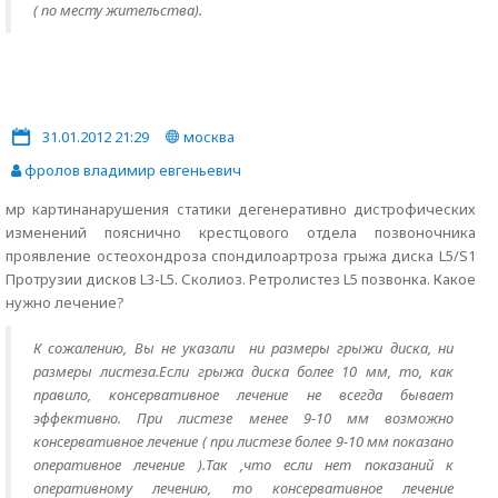
( по месту жительства).
31.01.2012 21:29
москва
фролов владимир евгеньевич
мр картинанарушения статики дегенеративно дистрофических
изменений пояснично крестцового отдела позвоночника
проявление остеохондроза спондилоартроза грыжа диска L5/S1
Протрузии дисков L3-L5. Сколиоз. Ретролистез L5 позвонка. Какое
нужно лечение?
К сожалению, Вы не указали ни размеры грыжи диска, ни
размеры листеза.Если грыжа диска более 10 мм, то, как
правило, консервативное лечение не всегда бывает
эффективно. При листезе менее 9-10 мм возможно
консервативное лечение ( при листезе более 9-10 мм показано
оперативное лечение ).Так ,что если нет показаний к
оперативному лечению, то консервативное лечение