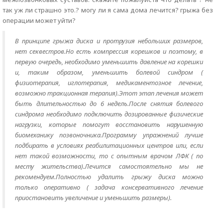
так уж ли страшно это.? могу ли я сама дома лечится? грыжа без
операции может уйти?
В принципе грыжа диска и протрузия небольших размеров,
нет секвестров.Но есть компрессия корешков и поэтому, в
первую очередь, необходимо уменьшить давление на корешки
и, таким образом, уменьшить болевой синдром (
физиотерапия, иглотерапия, медикаментозное лечение,
возможно тракционная терапия).Этот этап лечения может
быть длительностью до 6 недель.После снятия болевого
синдрома необходимо подключить дозированные физические
нагрузки, которые помогут восстановить нарушенную
биомеханику позвоночника.Программу упражнений лучше
подбирать в условиях реабилитационных центров или, если
нет такой возможности, то с опытным врачом ЛФК ( по
месту жительства).Лечится самостоятельно мы не
рекомендуем.Полностью удалить грыжу диска можно
только оперативно ( задача консервативного лечение
приостановить увеличение и уменьшить размеры).