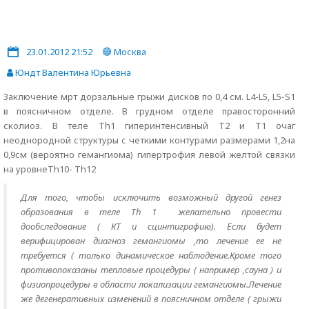
23.01.2012 21:52
Москва
Юндт Валентина Юрьевна
Заключение мрт дорзальные грыжи дисков по 0,4 см. L4-L5, L5-S1
в поясничном отделе. В грудном отделе правосторонний
сколиоз. В теле Th1 гиперинтенсивный Т2 и Т1 очаг
неоднородной структуры с четкими контурами размерами 1,2на
0,9см (вероятно гемангиома) гипертрофия левой желтой связки
на уровнеTh10- Th12
Для того, чтобы исключить возможный другой генез
образования в теле Th 1 желательно провести
дообследование ( КТ и сцинтиграфию). Если будет
верифицирован диагноз гемангиомы ,то лечение ее не
требуется ( только динамическое наблюдение.Кроме того
противопоказаны тепловые процедуры ( например ,сауна ) и
физиопроцедуры в области локализации гемангиомы.Лечение
же дегенеративных изменений в поясничном отделе ( грыжи