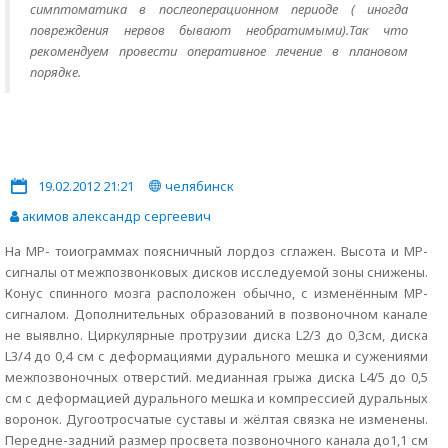
симптоматика в послеоперационном периоде ( иногда
повреждения нервов бывают необратимыми).Так что
рекомендуем провести оперативное лечение в плановом
порядке.
19.02.2012 21:21
челябинск
акимов александр сергеевич
На МР- тоиограммах поясничный лордоз сглажен. Высота и МР-
сигналы от межпозвонковых дисков исследуемой зоны снижены.
Конус спинного мозга расположен обычно, с изменённым МР-
сигналом. Дополнительных образований в позвоночном канале
не выявлно. Циркулярные протрузии диска L2/3 до 0,3см, диска
L3/4 до 0,4 см с деформациями дурального мешка и сужениями
межпозвоночных отверстий. медианная грыжа диска L4/5 до 0,5
см с деформацией дурального мешка и компрессией дуральных
воронок. Дугоотросчатые суставы и жёлтая связка не изменены.
Передне-задний размер просвета позвоночного канала до1,1 см