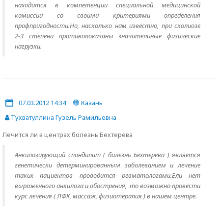
находится в компетенции специальной медицинской
комиссии со своими критериями определения
профпригодности.Но, насколько нам известно, при сколиозе
2-3 степени противопоказаны значительные физические
нагрузки.
07.03.2012 14:34
Казань
Тухватуллина Гузель Рамильевна
Лечится ли в центрах болезнь Бехтерева
Анкилозирующий спондилит ( болезнь Бехтерева ) является
генетически детерминированным заболеванием и лечение
таких пациентов проводится ревматологами.Ели нет
выраженного анкилоза и обострения, то возможно провести
курс лечения ( ЛФК, массаж, физиотерапия ) в нашем центре.