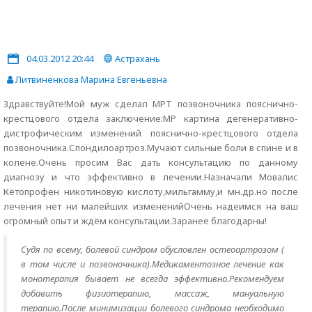
04.03.2012 20:44
Астрахань
Литвиненкова Марина Евгеньевна
Здравствуйте!Мой муж сделал МРТ позвоночника пояснично-
крестцового отдела заключение:МР картина дегенеративно-
дистрофическим изменений пояснично-крестцового отдела
позвоночника.Спондилоартроз.Мучают сильные боли в спине и в
колене.Очень просим Вас дать консультацию по данному
диагнозу и что эффективно в лечении.Назначали Мовалис
Кетопрофен никотиновую кислоту,мильгамму,и мн.др.но после
лечения нет ни малейших измененийОчень надеимся на ваш
огромный опыт и ждём консультации.Заранее благодарны!
Судя по всему, болевой синдром обусловлен остеоартрозом (
в том числе и позвоночника).Медикаментозное лечение как
монотерапия бывает не всегда эффективно.Рекомендуем
добавить физиотерапию, массаж, мануальную
терапию.После минимизации болевого синдрома необходимо