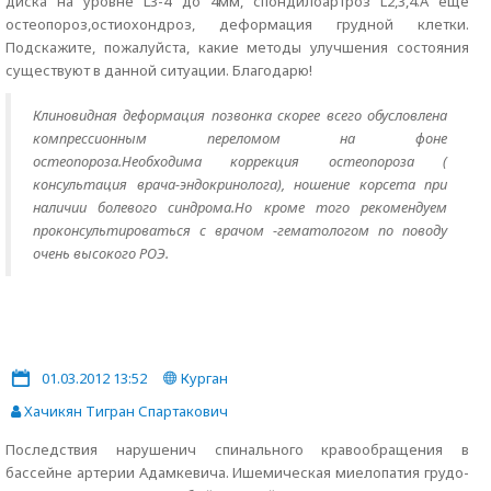
диска на уровне L3-4 до 4мм, спондилоартроз L2,3,4.А еще
остеопороз,остиохондроз, деформация грудной клетки.
Подскажите, пожалуйста, какие методы улучшения состояния
существуют в данной ситуации. Благодарю!
Клиновидная деформация позвонка скорее всего обусловлена
компрессионным переломом на фоне
остеопороза.Необходима коррекция остеопороза (
консультация врача-эндокринолога), ношение корсета при
наличии болевого синдрома.Но кроме того рекомендуем
проконсультироваться с врачом -гематологом по поводу
очень высокого РОЭ.
01.03.2012 13:52
Курган
Хачикян Тигран Спартакович
Последствия нарушенич спинального кравообращения в
бассейне артерии Адамкевича. Ишемическая миелопатия грудо-