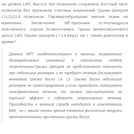
на уровне L4/5. Высота тел позвонков сохранена. Костный мозг
позвонков без признаков очаговых изменений. Грыжи Шморля
L1,L2,L3,L4 позвонков. Паравертебральные мягкие ткани не
изменены. Заключение: МР-признаки остеохандроза
поясничного отдела позвоночника. Грыжа межпозвонкового
диска L4/5. Грыжи Шморля L1-L4 Берут ли с таким диагнозом в
армию?
Данные МРТ свидетельствуют о наличии выраженных
дегенеративных изменений в поясничном отделе
позвоночника.Грыжи Шморля не представляют опасности
при небольших размерах и не требуют лечения.Заслуживает
внимания грыжа диска L4- L5 .Грыжа диска небольших
размеров не секвестрирована и если проводить полноценное
консервативное лечение, то можно рассчитывать на
хороший эффект и избежать оперативного лечения.
Пригодность к военной службе находится в компетенции
ВВК, но с нашей точки зрения тяжелые физические нагрузки
противопоказаны при наличии грыжи диска.