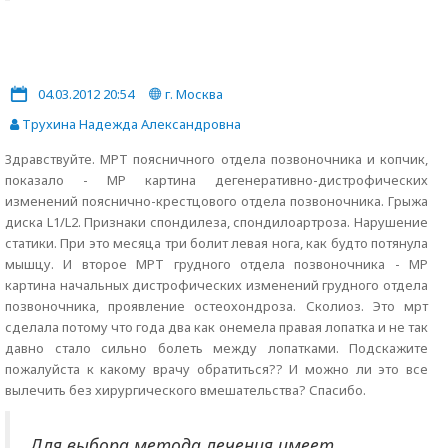
04.03.2012 20:54
г. Москва
Трухина Надежда Александровна
Здравствуйте. МРТ поясничного отдела позвоночника и копчик,
показало - МР картина дегенеративно-дистрофических
изменений пояснично-крестцового отдела позвоночника. Грыжа
диска L1/L2. Признаки спондилеза, спондилоартроза. Нарушение
статики. При это месяца три болит левая нога, как будто потянула
мышцу. И второе МРТ грудного отдела позвоночника - МР
картина начальных дистрофических изменений грудного отдела
позвоночника, проявление остеохондроза. Сколиоз. Это мрт
сделала потому что года два как онемела правая лопатка и не так
давно стало сильно болеть между лопатками. Подскажите
пожалуйста к какому врачу обратиться?? И можно ли это все
вылечить без хирургического вмешательства? Спасибо.
Для выбора метода лечения имеет