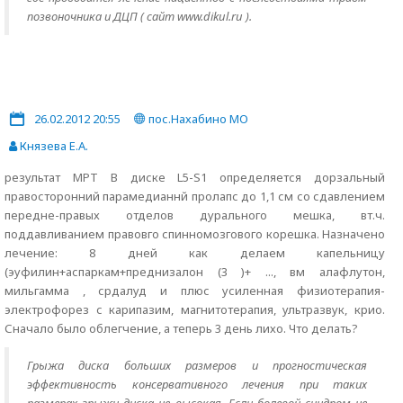
позвоночника и ДЦП ( сайт www.dikul.ru ).
26.02.2012 20:55
пос.Нахабино МО
Князева Е.А.
результат МРТ В диске L5-S1 определяется дорзальный
правосторонний парамедианнй пролапс до 1,1 см со сдавлением
передне-правых отделов дурального мешка, вт.ч.
поддавливанием правовго спинномозгового корешка. Назначено
лечение: 8 дней как делаем капельницу
(эуфилин+аспаркам+преднизалон (3 )+ ..., вм алафлутон,
мильгамма , срдалуд и плюс усиленная физиотерапия-
электрофорез с карипазим, магнитотерапия, ультразвук, крио.
Сначало было облегчение, а теперь 3 день лихо. Что делать?
Грыжа диска больших размеров и прогностическая
эффективность консервативного лечения при таких