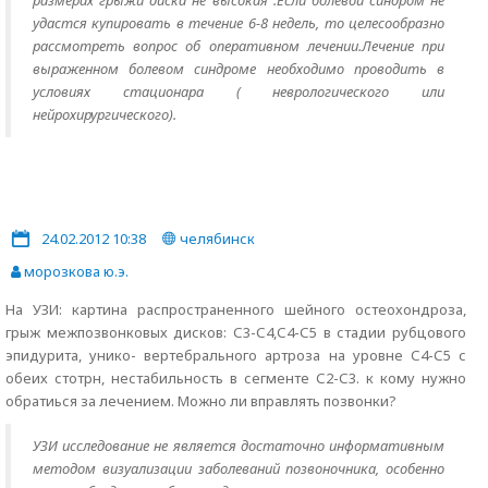
размерах грыжи диска не высокая .Если болевой синдром не
удастся купировать в течение 6-8 недель, то целесообразно
рассмотреть вопрос об оперативном лечении.Лечение при
выраженном болевом синдроме необходимо проводить в
условиях стационара ( неврологического или
нейрохирургического).
24.02.2012 10:38
челябинск
морозкова ю.э.
На УЗИ: картина распространенного шейного остеохондроза,
грыж межпозвонковых дисков: С3-С4,С4-С5 в стадии рубцового
эпидурита, унико- вертебрального артроза на уровне С4-С5 с
обеих стотрн, нестабильность в сегменте С2-С3. к кому нужно
обратиься за лечением. Можно ли вправлять позвонки?
УЗИ исследование не является достаточно информативным
методом визуализации заболеваний позвоночника, особенно