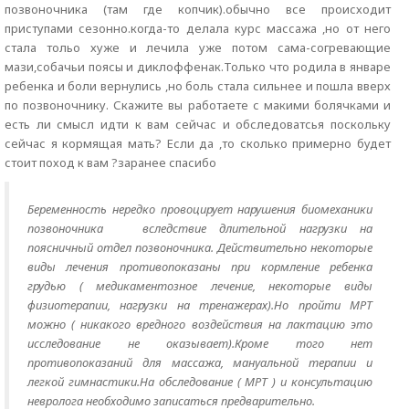
позвоночника (там где копчик).обычно все происходит
приступами сезонно.когда-то делала курс массажа ,но от него
стала тольо хуже и лечила уже потом сама-согревающие
мази,собачьи поясы и диклоффенак.Только что родила в январе
ребенка и боли вернулись ,но боль стала сильнее и пошла вверх
по позвоночнику. Скажите вы работаете с макими болячками и
есть ли смысл идти к вам сейчас и обследоватсья поскольку
сейчас я кормящая мать? Если да ,то сколько примерно будет
стоит поход к вам ?заранее спасибо
Беременность нередко провоцирует нарушения биомеханики
позвоночника вследствие длительной нагрузки на
поясничный отдел позвоночника. Действительно некоторые
виды лечения противопоказаны при кормление ребенка
грудью ( медикаментозное лечение, некоторые виды
физиотерапии, нагрузки на тренажерах).Но пройти МРТ
можно ( никакого вредного воздействия на лактацию это
исследование не оказывает).Кроме того нет
противопоказаний для массажа, мануальной терапии и
легкой гимнастики.На обследование ( МРТ ) и консультацию
невролога необходимо записаться предварительно.