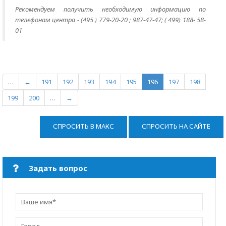
Рекомендуем получить необходимую информацию по
телефонам центра - (495 ) 779-20-20 ; 987-47-47; ( 499) 188- 58-
01
…
←
191
192
193
194
195
196
197
198
199
200
…
→
СПРОСИТЬ В МАКС
СПРОСИТЬ НА САЙТЕ
Задать вопрос