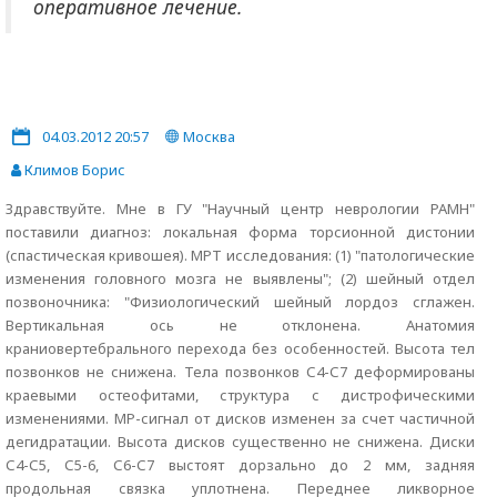
оперативное лечение.
04.03.2012 20:57
Москва
Климов Борис
Здравствуйте. Мне в ГУ "Научный центр неврологии РАМН"
поставили диагноз: локальная форма торсионной дистонии
(спастическая кривошея). МРТ исследования: (1) "патологические
изменения головного мозга не выявлены"; (2) шейный отдел
позвоночника: "Физиологический шейный лордоз сглажен.
Вертикальная ось не отклонена. Анатомия
краниовертебрального перехода без особенностей. Высота тел
позвонков не снижена. Тела позвонков С4-С7 деформированы
краевыми остеофитами, структура с дистрофическими
изменениями. МР-сигнал от дисков изменен за счет частичной
дегидратации. Высота дисков существенно не снижена. Диски
С4-С5, С5-6, С6-С7 выстоят дорзально до 2 мм, задняя
продольная связка уплотнена. Переднее ликворное