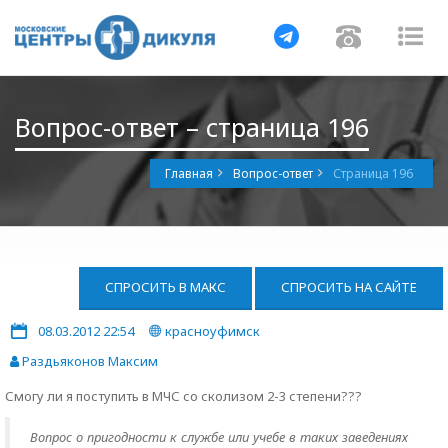
Навигация
Навигац
На
Вопрос-ответ – страница 196
Главная
Вопрос-ответ
Страница 196
СПРОСИТЬ В МАКС
СПРОСИТЬ НА САЙТЕ
08.03.2012 22:54
красноуфимск
Раздьяконов Максим
Смогу ли я поступить в МЧС со сколизом 2-3 степени???
Вопрос о пригодности к службе или учебе в таких заведениях