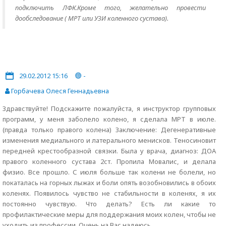
подключить ЛФК.Кроме того, желательно провести
дообследование ( МРТ или УЗИ коленного сустава).
29.02.2012 15:16
-
Горбачева Олеся Геннадьевна
Здравствуйте! Подскажите пожалуйста, я инструктор групповых
программ, у меня заболело колено, я сделала МРТ в июле.
(правда только правого колена) Заключение: Дегенеративные
изменения медиального и латерального менисков. Теносиновит
передней крестообразной связки. Была у врача, диагноз: ДОА
правого коленного сустава 2ст. Пропила Мовалис, и делала
физио. Все прошло. С июля больше так колени не болели, но
покаталась на горных лыжах и боли опять возобновились в обоих
коленях. Появилось чувство не стабильности в коленях, я их
постоянно чувствую. Что делать? Есть ли какие то
профилактические меры для поддержания моих колен, чтобы не
уходить из профессии. Очень на Вас надеюсь.