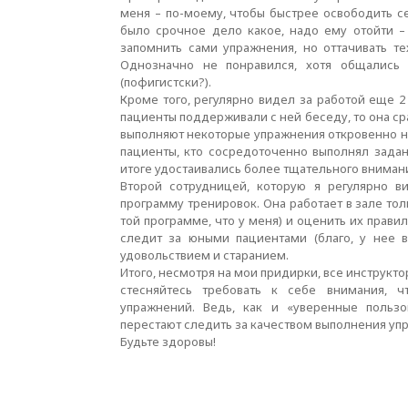
меня – по-моему, чтобы быстрее освободить се
было срочное дело какое, надо ему отойти – 
запомнить сами упражнения, но оттачивать т
Однозначно не понравился, хотя общались 
(пофигистски?).
Кроме того, регулярно видел за работой еще 2
пациенты поддерживали с ней беседу, то она сра
выполняют некоторые упражнения откровенно не
пациенты, кто сосредоточенно выполнял задан
итоге удостаивались более тщательного внимани
Второй сотрудницей, которую я регулярно в
программу тренировок. Она работает в зале тол
той программе, что у меня) и оценить их правил
следит за юными пациентами (благо, у нее в
удовольствием и старанием.
Итого, несмотря на мои придирки, все инструкт
стесняйтесь требовать к себе внимания, 
упражнений. Ведь, как и «уверенные польз
перестают следить за качеством выполнения упр
Будьте здоровы!