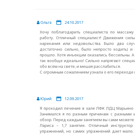
Ольга
24.10.2017
Хочу поблагодарить специалиста по массаж
работу. Отличный специалист! Движения силь
нарекания или недовольства. Было два слу
достаточно сильно, было непросто ходить) и
прошло. Хотя инъекции оказались бессильны. А
так вообще идеально! Сильно напрягают специа
обо всём на свете, и мешая расслабиться.
С огромным сожалением узнала о его переходе 
Юрий
12.09.2017
Я проходил лечение в зале ЛФК ЛДЦ Марьино в
Занимался я по разным причинам с разными и
обзор. Перед каждым занятием вы сами можете в
Лариса – 1,7 занятие. Отличный инструкто
упражнений, но самих упражнений дает мало. 