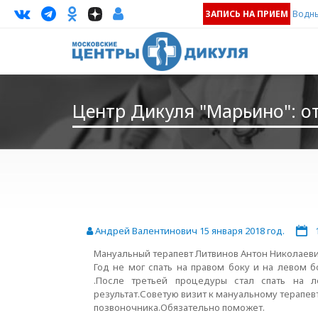
ЗАПИСЬ НА ПРИЕМ
Водны
Центр Дикуля "Марьино": о
Андрей Валентинович 15 января 2018 год.
Мануальный терапевт Литвинов Антон Николаевич
Год не мог спать на правом боку и на левом б
.После третьей процедуры стал спать на л
результат.Советую визит к мануальному терапе
позвоночника.Обязательно поможет.