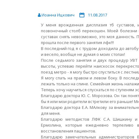
Иоанна Ицкович
11.08.2017
У меня врожденная дисплазия тб суставов, и
позвоночный столб перекошен. Моей болезни мн
суставах снять невозможно, это моя данность. 
прошла после первого занятия лфк!!!
В последний год я с трудом доходила до автобу
и весело, вообще не думая о моих стопах!
После седьмого занятия и двух процедур УВТ 
высоты, успеваю перейти наискосок перекресто
поезд метро - я могу быстро спуститься с лестниц
Я могу спать на правом и левом боку. В после
лежать только на спине. Семейная жизнь налажив
Теперь хочу научиться спускаться по ступеням э
Благодарю доктора Ю. С. Морозова. Он так понят
бы я или мои родители встретили его раньше! 
Благодарю доктора Е.А. МАлкову за вниматель
для меня.
Благодарю методистов ЛФК С.А. Шишкину и И
Ермолина, которые ежедневно терпеливо 
восстановления пациентов.
Благодарю замечательных администраторов В.