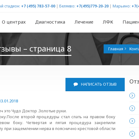
й стадион:
+7 (495) 783-57-00
|
Беляево:
+7(495)779-20-20
|
Марьино:
+7(
О центрах
Диагностика
Лечение
ЛФК
Пацие
тзывы – страница 8
Главная
Конт
Отз
НАПИСАТЬ ОТЗЫВ
13.01.2018
 это Чудо Доктор .Золотые руки.
оку.После второй процедуры стал спать на правом боку
евом боку. Четвертая и пятая процедура закрепили
вту при защемлении нерва в пояснично крестовой области