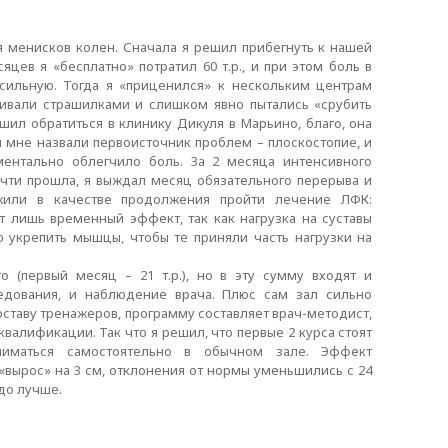
 менисков колен. Сначала я решил прибегнуть к нашей
яцев я «бесплатно» потратил 60 т.р., и при этом боль в
сильную. Тогда я «приценился» к нескольким центрам
гивали страшилками и слишком явно пытались «срубить
решил обратиться в клинику Дикуля в Марьино, благо, она
м мне назвали первоисточник проблем – плоскостопие, и
ментально облегчило боль. За 2 месяца интенсивного
почти прошла, я выждал месяц обязательного перерыва и
или в качестве продолжения пройти лечение ЛФК:
 лишь временный эффект, так как нагрузка на суставы
 укрепить мышцы, чтобы те приняли часть нагрузки на
 (первый месяц – 21 т.р.), но в эту сумму входят и
едования, и наблюдение врача. Плюс сам зал сильно
составу тренажеров, программу составляет врач-методист,
валификации. Так что я решил, что первые 2 курса стоят
иматься самостоятельно в обычном зале. Эффект
«вырос» на 3 см, отклонения от нормы уменьшились с 24
здо лучше.