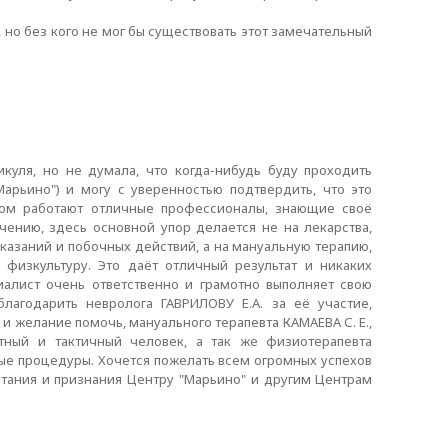
, но без кого не мог бы существовать этот замечательный
уля, но не думала, что когда-нибудь буду проходить
арьино") и могу с уверенностью подтвердить, что это
ром работают отличные профессионалы, знающие своё
ению, здесь основной упор делается не на лекарства,
азаний и побочных действий, а на мануальную терапию,
физкультуру. Это даёт отличный результат и никаких
алист очень ответственно и грамотно выполняет свою
благодарить невролога ГАВРИЛОВУ Е.А. за её участие,
 желание помочь, мануального терапевта КАМАЕВА С. Е.,
атный и тактичный человек, а так же физиотерапевта
ые процедуры. Хочется пожелать всем огромных успехов
тания и признания Центру "Марьино" и другим Центрам