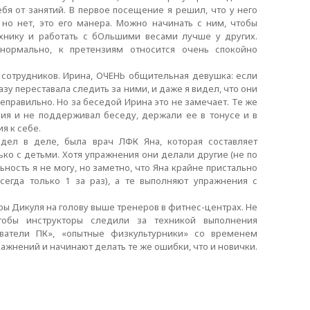
бя от занятий. В первое посещение я решил, что у него
но нет, это его манера. Можно начинать с ним, чтобы
ехнику и работать с бОльшими весами лучше у других.
нормально, к претензиям относится очень спокойно
 сотрудников. Ирина, ОЧЕНЬ общительная девушка: если
зу переставала следить за ними, и даже я видел, что они
правильно. Но за беседой Ирина это не замечает. Те же
ия и не поддерживал беседу, держали ее в тонусе и в
я к себе.
идел в деле, была врач ЛФК Яна, которая составляет
ько с детьми. Хотя упражнения они делали другие (не по
ьность я не могу, но заметно, что Яна крайне пристально
сегда только 1 за раз), а те выполняют упражнения с
оры Дикуля на голову выше тренеров в фитнес-центрах. Не
чтобы инструкторы следили за техникой выполнения
ователи ПК», «опытные физкультурники» со временем
ажнений и начинают делать те же ошибки, что и новички.