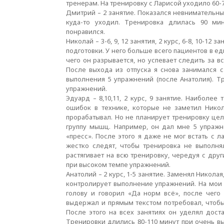
тренерам. На тренировку с Ларисой уходило 60-
Дмитрий – 2 занятие. Показался невнимательны
куда-то уходил. Тренировка длилась 90 м
понравился.
Николай – 3-6, 9, 12 занятия, 2 курс, 6-8, 10-1
подготовки. У него больше всего пациентов в е
чего он разрывается, но успевает следить за 
После выхода из отпуска я снова занимался 
выполнения 5 упражнений (после Анатолия). Тр
упражнений.
Эдуард – 8,10,11, 2 курс, 9 занятие. Наиболе
ошибок в технике, которые не заметил Никол
прорабатывал. Но не планирует тренировку цел
группу мышц. Например, он дал мне 5 упражн
«пресс». После этого я даже не мог встать с л
жестко следят, чтобы тренировка не выполня
растягивает на всю тренировку, чередуя с дру
при высоком темпе упражнений.
Анатолий – 2 курс, 1-5 занятие. Заменял Николая
контролирует выполнение упражнений. На мои
голову и говорил «Да норм всё», после чего
выдержал и прямым текстом потребовал, чтоб
После этого на всех занятиях он уделял дост
Тренировки длились 80-110 минут при очень в