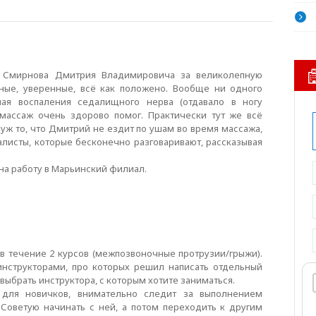
у Смирнова Дмитрия Владимировича за великолепную
ные, уверенные, всё как положено. Вообще ни одного
чая воспаления седалищного нерва (отдавало в ногу
 массаж очень здорово помог. Практически тут же всё
 уж то, что Дмитрий не ездит по ушам во время массажа,
листы, которые бесконечно разговаривают, рассказывая
на работу в Марьинский филиал.
 течение 2 курсов (межпозвоночные протрузии/грыжи).
нструкторами, про которых решил написать отдельный
ыбрать инструктора, с которым хотите заниматься.
р для новичков, внимательно следит за выполнением
Советую начинать с ней, а потом переходить к другим