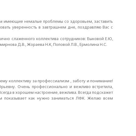
м имеющие немалые проблемы со здоровьем, заставить
вовать уверенность в завтрашнем дне, поздравляю Вас с
тлично слаженного коллектива сотрудников: Быковой Е.Ю,
Смирнова Д.В., Жораева Н.К, Поповой Л.В., Ермолина Н.С.
шему коллективу за профессиализм , заботу и понимание!
рьевну. Очень профессионально и вежливо встретила,
 Всегда в хорошем настроение, вежлива. Всегда подскажет
м показывает как нужно заниматься ЛФК. Желаю всем