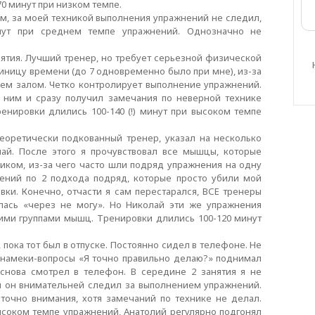
70 минут при низком темпе.
м, за моей техникой выполнения упражнений не следил,
инут при среднем темпе упражнений. Однозначно не
2 занятия. Лучший тренер, но требует серьезной физической
диницу времени (до 7 одновременно было при мне), из-за
всем залом. Четко контролирует выполнение упражнений.
с ним и сразу получил замечания по неверной технике
енировки длились 100-140 (!) минут при высоком темпе
е теоретически подкованный тренер, указал на несколько
ай. После этого я прочувствовал все мышцы, которые
иком, из-за чего часто шли подряд упражнения на одну
ений по 2 подхода подряд, которые просто убили мой
авки. Конечно, отчасти я сам перестарался, ВСЕ тренеры
лась «через не могу». Но Николай эти же упражнения
гими группами мышц. Тренировки длились 100-120 минут
, пока тот был в отпуске. Постоянно сидел в телефоне. Не
 намеки-вопросы «Я точно правильно делаю?» поднимал
 снова смотрел в телефон. В середине 2 занятия я не
ы он внимательней следил за выполнением упражнений.
аточно внимания, хотя замечаний по технике не делал.
ысоком темпе упражнений, Анатолий регулярно подгонял