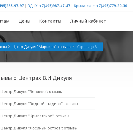
495)385-97-97
|
ВДНХ:
+7(495)987-47-47
|
Крылатское:
+7(495)779-30-30
нтам
Цены
Контакты
Личный кабинет
акты
Центр Дикуля "Марьино": отзывы
Страница 8
ывы о Центрах В.И.Дикуля
Центр Дикуля "Беляево": отзывы
Центр Дикуля "Водный стадион": отзывы
Центр Дикуля "Крылатское": отзывы
Центр Дикуля "Лосиный остров": отзывы