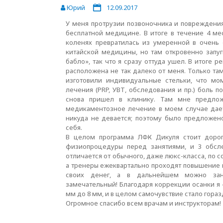
Юрий
12.09.2017
У меня протрузии позвоночника и повреждения
бесплатной медицине. В итоге в течение 4 мес
коленях превратилась из умеренной в очень 
китайской медицины, но там откровенно запу
бабло», так что я сразу оттуда ушел. В итоге 
расположена не так далеко от меня. Только та
изготовили индивидуальные стельки, что мо
лечения (PRP, УВТ, обследования и пр.) боль 
снова пришел в клинику. Там мне предлож
медикаментозное лечение в моем случае дает
никуда не девается; поэтому было предложено
себя.
В целом программа ЛФК Дикуля стоит дорого
физиопроцедуры перед занятиями, и 3 обсл
отличается от обычного, даже люкс-класса, по 
а тренеры ежеквартально проходят повышение к
своих денег, а в дальнейшем можно зан
замечательный! Благодаря коррекции осанки я 
мм до 8 мм, и в целом самочувствие стало гора
Огромное спасибо всем врачам и инструкторам!