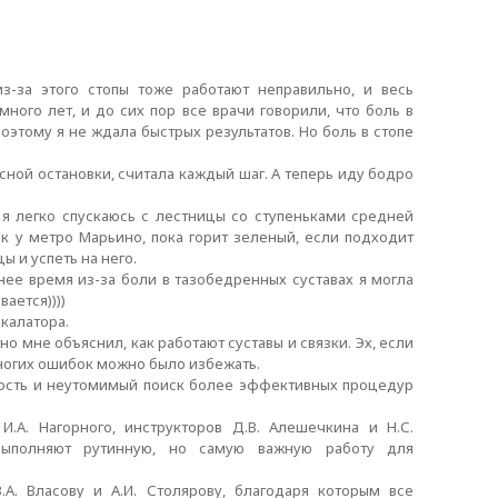
з-за этого стопы тоже работают неправильно, и весь
ого лет, и до сих пор все врачи говорили, что боль в
Поэтому я не ждала быстрых результатов. Но боль в стопе
сной остановки, считала каждый шаг. А теперь иду бодро
я легко спускаюсь с лестницы со ступеньками средней
к у метро Марьино, пока горит зеленый, если подходит
ы и успеть на него.
днее время из-за боли в тазобедренных суставах я могла
ается))))
скалатора.
но мне объяснил, как работают суставы и связки. Эх, если
Многих ошибок можно было избежать.
ность и неутомимый поиск более эффективных процедур
.А. Нагорного, инструкторов Д.В. Алешечкина и Н.С.
выполняют рутинную, но самую важную работу для
А. Власову и А.И. Столярову, благодаря которым все