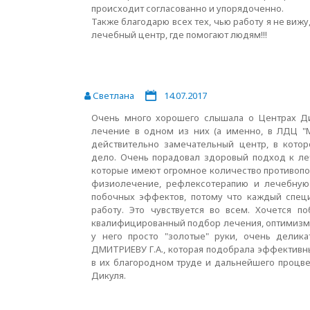
происходит согласованно и упорядоченно.
Также благодарю всех тех, чью работу я не вижу
лечебный центр, где помогают людям!!!
Светлана
14.07.2017
Очень много хорошего слышала о Центрах Дик
лечение в одном из них (а именно, в ЛДЦ "М
действительно замечательный центр, в кото
дело. Очень порадовал здоровый подход к леч
которые имеют огромное количество противопок
физиолечение, рефлексотерапию и лечебную 
побочных эффектов, потому что каждый специ
работу. Это чувствуется во всем. Хочется по
квалифицированный подбор лечения, оптимизм и
у него просто "золотые" руки, очень делик
ДМИТРИЕВУ Г.А., которая подобрала эффективн
в их благородном труде и дальнейшего процве
Дикуля.