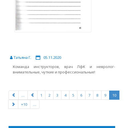
Татьяна Г.
05.11.2020
Команда инструкторов, врач ЛфК и невролог-
внимательные, чуткие и профессиональные!
…
1
2
3
4
5
6
7
8
9
10
+10
…