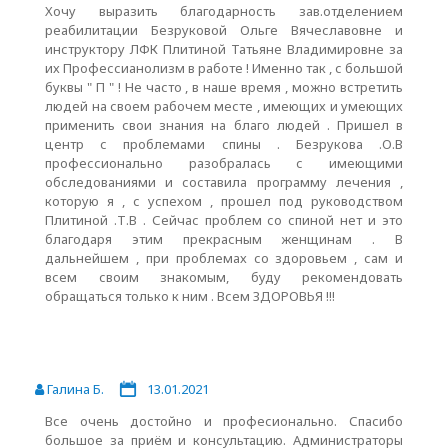
Хочу выразить благодарность зав.отделением
реабилитации Безруковой Ольге Вячеславовне и
инструктору ЛФК Плитиной Татьяне Владимировне за
их Профессианолизм в работе ! Именно так , с большой
буквы " П " ! Не часто , в наше время , можно встретить
людей на своем рабочем месте , имеющих и умеющих
применить свои знания на благо людей . Пришел в
центр с проблемами спины . Безрукова .О.В
профессионально разобралась с имеющими
обследованиями и составила программу лечения ,
которую я , с успехом , прошел под руководством
Плитиной .Т.В . Сейчас проблем со спиной нет и это
благодаря этим прекрасным женщинам . В
дальнейшем , при проблемах со здоровьем , сам и
всем своим знакомым, буду рекомендовать
обращаться только к ним . Всем ЗДОРОВЬЯ !!!
Галина Б.
13.01.2021
Все очень достойно и професионально. Спасибо
большое за приём и консультацию. Администраторы