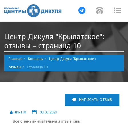
Навигация
Навигаци
Нав
Центр Дикуля "Крылатское":
отзывы – страница 10
Главная
Контакты
Центр Дикуля "Крылатское":
отзывы
Страница 10
НАПИСАТЬ ОТЗЫВ
Нина М.
03.05.2021
Все очень внимательны и отзывчивы.