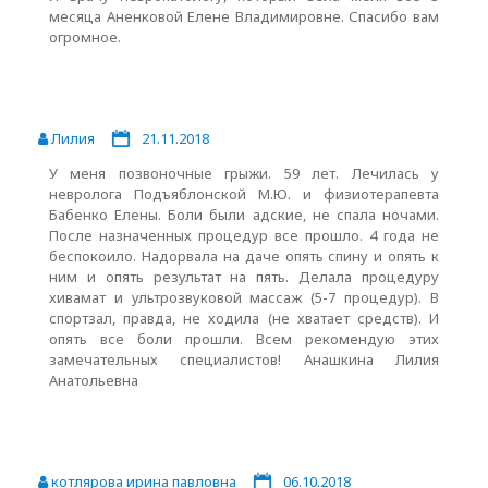
месяца Аненковой Елене Владимировне. Спасибо вам
огромное.
Лилия
21.11.2018
У меня позвоночные грыжи. 59 лет. Лечилась у
невролога Подъяблонской М.Ю. и физиотерапевта
Бабенко Елены. Боли были адские, не спала ночами.
После назначенных процедур все прошло. 4 года не
беспокоило. Надорвала на даче опять спину и опять к
ним и опять результат на пять. Делала процедуру
хивамат и ультрозвуковой массаж (5-7 процедур). В
спортзал, правда, не ходила (не хватает средств). И
опять все боли прошли. Всем рекомендую этих
замечательных специалистов! Анашкина Лилия
Анатольевна
котлярова ирина павловна
06.10.2018