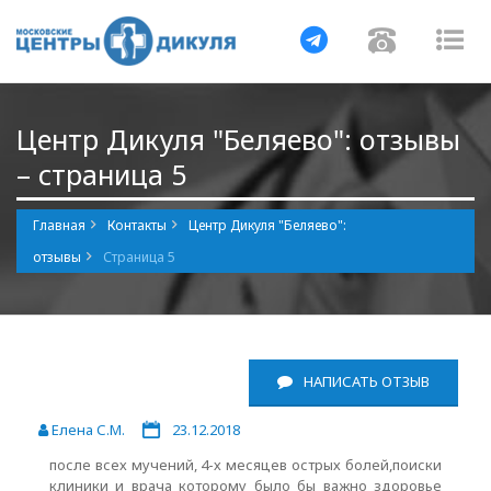
Навигация
Навигаци
Нав
Центр Дикуля "Беляево": отзывы
– страница 5
Главная
Контакты
Центр Дикуля "Беляево":
отзывы
Страница 5
НАПИСАТЬ ОТЗЫВ
Елена С.М.
23.12.2018
после всех мучений, 4-х месяцев острых болей,поиски
клиники и врача которому было бы важно здоровье