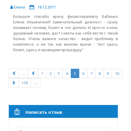
Елена
18.12.2017
Большое спасибо врачу физиотерапевту Бабенко
Елене Ильиничне!!! Замечательный диагност - сразу
понимает почему болит и что делать! И просто очень
душевный человек, даст советы как себя вести с такой
болью. Очень важное качество - видит проблему в
комплексе, а не так как многие врачи - "вот здесь
болит, здесь и проведем процедуру"
…
1
2
3
4
5
6
7
8
9
10
+10
…
Написать отзыв