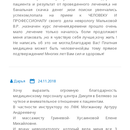
пациента и результат от проведенного лечения,а не
банальная скачка денег ,мои поиски увенчались
успехом,попала на прием к ЧЕЛОВЕКУ И
ПРОФЕССИОНАЛУ своего дела неврологу Мальковой
В.Р. ,назначен курс лечения,времени прошло очень
мало ,лечение только началось боли продолжают
меня атаковать ,но я чувствую себя лучше,хочу жить !
Не написать об это не могла,благодарю Вас! Платная
медицина может быть человечной,вы тому прямое
подтверждение! Многих лет Вам сил и здоровья!
Дарья
24.11.2018
Хочу выразить огромную благодарность
медицинскому персоналу центра Дикуля в Беляево за
чуткое и внимательное отношение к пациентам.
В частности инструктору по ЛФК Могжанову Артуру
Андреевечу
И массажисту Гриневой- Хусаиновой Елене
Михайловне.
И врачу невропатологу, который вела меня все 3