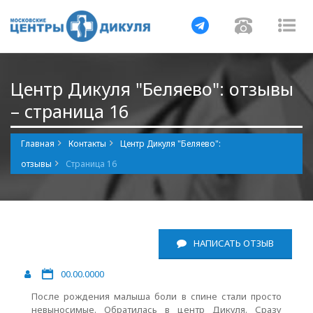
Навигация
Навигаци
Нав
Центр Дикуля "Беляево": отзывы
– страница 16
Главная
Контакты
Центр Дикуля "Беляево":
отзывы
Страница 16
НАПИСАТЬ ОТЗЫВ
00.00.0000
После рождения малыша боли в спине стали просто
невыносимые. Обратилась в центр Дикуля. Сразу