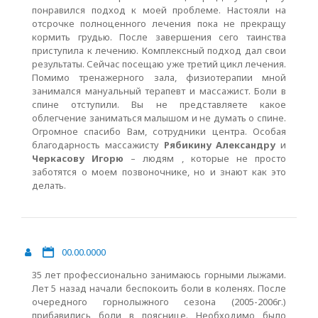
понравился подход к моей проблеме. Настояли на
отсрочке полноценного лечения пока не прекращу
кормить грудью. После завершения сего таинства
приступила к лечению. Комплексный подход дал свои
результаты. Сейчас посещаю уже третий цикл лечения.
Помимо тренажерного зала, физиотерапии мной
занимался мануальный терапевт и массажист. Боли в
спине отступили. Вы не представляете какое
облегчение заниматься малышом и не думать о спине.
Огромное спасибо Вам, сотрудники центра. Особая
благодарность массажисту
Рябикину Александру
и
Черкасову Игорю
– людям , которые не просто
заботятся о моем позвоночнике, но и знают как это
делать.
00.00.0000
35 лет профессионально занимаюсь горными лыжами.
Лет 5 назад начали беспокоить боли в коленях. После
очередного горнолыжного сезона (2005-2006г.)
прибавились боли в пояснице. Необходимо было