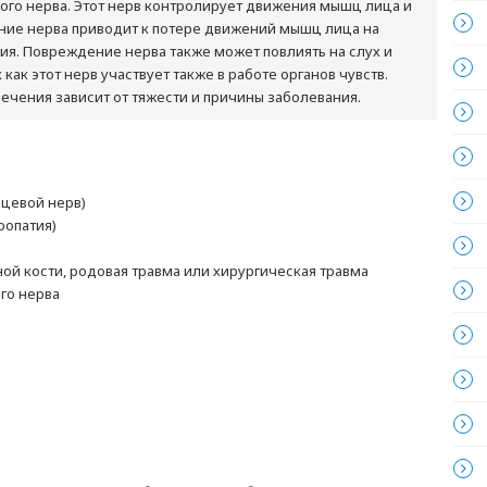
ого нерва. Этот нерв контролирует движения мышц лица и
ие нерва приводит к потере движений мышц лица на
ия. Повреждение нерва также может повлиять на слух и
к как этот нерв участвует также в работе органов чувств.
ечения зависит от тяжести и причины заболевания.
ицевой нерв)
ропатия)
й кости, родовая травма или хирургическая травма
го нерва