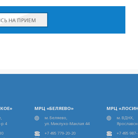
СЬ НА ПРИЕМ
КОЕ»
МРЦ «БЕЛЯЕВО»
МРЦ «ЛОСИН
,
м. Беляево,
м. ВДНХ,
-р 4
ул. Миклухо-Маклая 44
Ярославско
30
+7 495 779-20-20
+7 495 987-