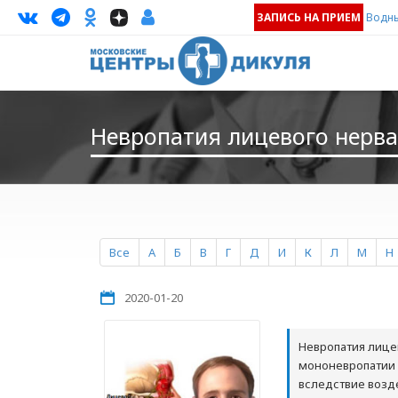
ЗАПИСЬ НА ПРИЕМ
Водны
Невропатия лицевого нерва
Все
А
Б
В
Г
Д
И
К
Л
М
Н
2020-01-20
Невропатия лице
мононевропатии 
вследствие возд