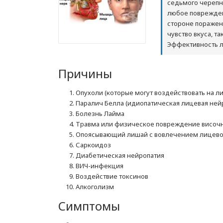
седьмого черепн
любое поврежден
стороне поражен
чувство вкуса, та
Эффективность л
Причины
Опухоли (которые могут воздействовать на л
Паралич Белла (идиопатическая лицевая ней
Болезнь Лайма
Травма или физическое повреждение височно
Опоясывающий лишай с вовлечением лицево
Саркоидоз
Диабетическая нейропатия
ВИЧ-инфекция
Воздействие токсинов
Алкоголизм
Симптомы