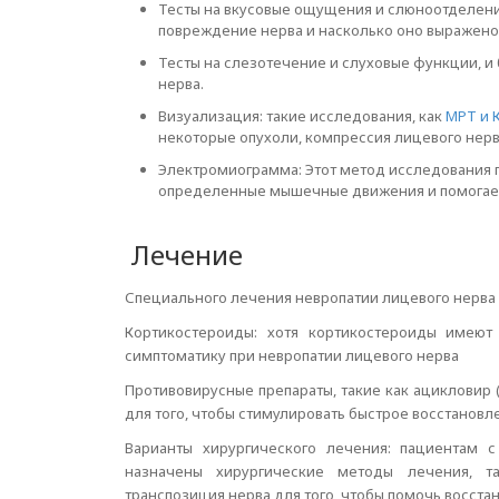
Тесты на вкусовые ощущения и слюноотделение
повреждение нерва и насколько оно выражено
Тесты на слезотечение и слуховые функции, и
нерва.
Визуализация: такие исследования, как
МРТ и 
некоторые опухоли, компрессия лицевого нерв
Электромиограмма: Этот метод исследования 
определенные мышечные движения и помогает 
Лечение
Специального лечения невропатии лицевого нерва 
Кортикостероиды: хотя кортикостероиды имею
симптоматику при невропатии лицевого нерва
Противовирусные препараты, такие как ацикловир 
для того, чтобы стимулировать быстрое восстановл
Варианты хирургического лечения: пациентам 
назначены хирургические методы лечения, 
транспозиция нерва для того, чтобы помочь восст