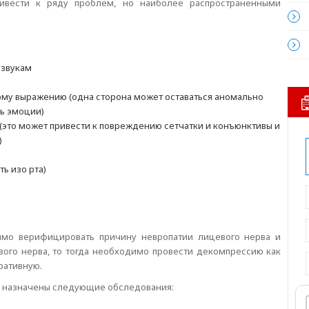
вести к ряду проблем, но наиболее распространенными
 звукам
му выражению (одна сторона может оставаться аномально
ть эмоции)
(это может привести к повреждению сетчатки и конъюнктивы и
)
ь изо рта)
имо верифицировать причину невропатии лицевого нерва и
вого нерва, то тогда необходимо провести декомпрессию как
ративную.
ь назначены следующие обследования: