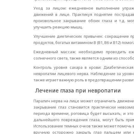
Уход за лицом: ежедневное выполнение упра
движений в лице. Практикуя поднятие пострадав
произвольное закрывание обоих глаза и т.д. м
улучшить реакцию мышц.
Улучшение диетических привычек: сокращение п
продуктов, богатых витамином В (В1, В6 и В12) пом
Ежедневный массаж: необходимо проводить еж
солнечного света, также является одним из спосо
Контроль уровня сахара в крови: Диабетическа
невропатии лицевого нерва. Наблюдение за уровн
также играет важную роль в предотвращении разви
Лечение глаза при невропатии
Паралич нерва на лице может ограничить движени
закрывание глаз становится практически невозм
периода времени, роговица будет высыхать, и эт
дальнейшего повреждения глаза, могут быть пр
Использование темных очков также может помочь в
вручную осторожно закрыть глаз пальцем или 