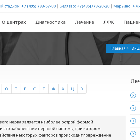
й стадион:
+7 (495) 783-57-00
|
Беляево:
+7(495)779-20-20
|
Марьино:
+7(
О центрах
Диагностика
Лечение
ЛФК
Пацие
Главная
Энц
Ле
О
П
Р
С
Т
Ф
Х
Ц
Э
вого нерва является наиболее острой формой
и это заболевание нервной системы, при котором
ействия некоторых факторов происходит повреждение