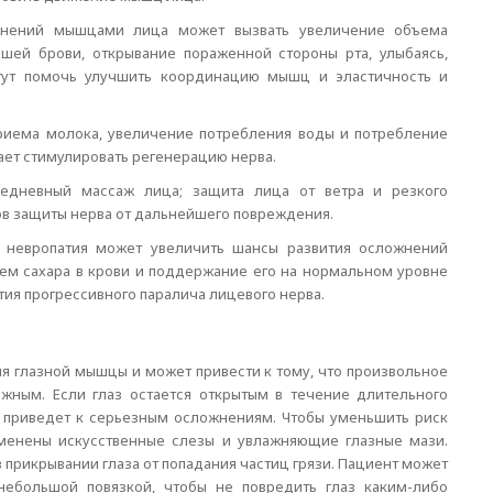
жнений мышцами лица может вызвать увеличение объема
шей брови, открывание пораженной стороны рта, улыбаясь,
огут помочь улучшить координацию мышц и эластичность и
риема молока, увеличение потребления воды и потребление
огает стимулировать регенерацию нерва.
едневный массаж лица; защита лица от ветра и резкого
бов защиты нерва от дальнейшего повреждения.
я невропатия может увеличить шансы развития осложнений
ем сахара в крови и поддержание его на нормальном уровне
тия прогрессивного паралича лицевого нерва.
я глазной мышцы и может привести к тому, что произвольное
ожным. Если глаз остается открытым в течение длительного
о приведет к серьезным осложнениям. Чтобы уменьшить риск
именены искусственные слезы и увлажняющие глазные мази.
 прикрывании глаза от попадания частиц грязи. Пациент может
небольшой повязкой, чтобы не повредить глаз каким-либо