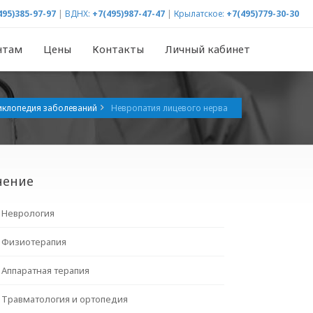
495)385-97-97
|
ВДНХ:
+7(495)987-47-47
|
Крылатское:
+7(495)779-30-30
нтам
Цены
Контакты
Личный кабинет
иклопедия заболеваний
Невропатия лицевого нерва
чение
Неврология
Физиотерапия
Аппаратная терапия
Травматология и ортопедия