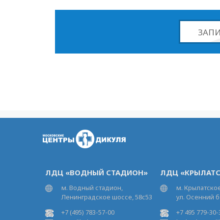
ЗАПИ
ЛДЦ «ВОДНЫЙ СТАДИОН»
ЛДЦ «КРЫЛАТС
м. Водный стадион,
м. Крылатское
Ленинградское шоссе, 58с53
ул. Осенний б
+7 (495) 783-57-00
+7 495 779-30-