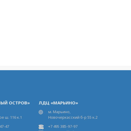
ЫЙ ОСТРОВ»
ЛДЦ «МАРЬИНО»
м. Марьино,
е ш. 116 к.1
Новочеркасский б-р 55 к.2
47-47
+7 495 385-97-97