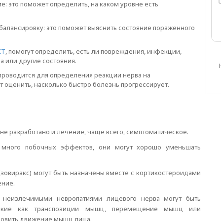
: это поможет определить, на каком уровне есть
 балансировку: это поможет выяснить состояние пораженного
КТ
, помогут определить, есть ли повреждения, инфекции,
а или другие состояния.
проводится для определения реакции нерва на
оценить, насколько быстро болезнь прогрессирует.
не разработано и лечение, чаще всего, симптоматическое.
т много побочных эффектов, они могут хорошо уменьшать
(зовиракс) могут быть назначены вместе с кортикостероидами
ение.
с неизлечимыми невропатиями лицевого нерва могут быть
такие как транспозиции мышц, перемещение мышц или
ановить движение мышц лица.