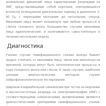
аномальных движений лица характерными разрядами на
ЭМГ, представляющими собой короткие, повторяющиеся
всплески потенциалов двигательных единиц в диапазоне 2-
60 Гц, с периодами молчания до нескольких секунд.
Миокимия лица может возникнуть при любом процессе в
стволе головного мозга. Большинство случаев миокимии
лица идиопатические, и излечиваются самостоятельно в
течение нескольких недель.
Диагностика
Ранние случаи гемифациального спазма иногда бывает
трудно отличить от миокимии лица, тиков или миоклонусов
причиной, которых могут быть патологические процессы в
коре головного мозга или стволе. В таких случаях, наиболее
ценным диагностическим методом служит
нейрофизиологическое тестирование.
Широкая и вариабельная синкинезия при тестах на моргание
и высокочастотные разряды на электромиографии (ЭМГ) с
соответствующими клиническими проявлениями являются
диагностическими критериями гемифациального спазма.