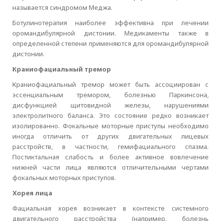
называется синдромом Меджа.
Ботулинотерапия наиболее эффективна при лечении
оромандибулярной дистонии. Медикаменты также в
определенной степени применяются для оромандибулярной
дистонии.
Краниофациальный тремор
Краниофациальный тремор может быть ассоциирован с
эссенциальным тремором, болезнью Паркинсона,
дисфункцией щитовидной железы, нарушениями
электролитного баланса. Это состояние редко возникает
изолированно. Фокальные моторные приступы необходимо
иногда отличить от других двигательных лицевых
расстройств, в частности, гемифациального спазма.
Постиктальная слабость и более активное вовлечение
нижней части лица являются отличительными чертами
фокальных моторных приступов.
Хорея лица
Фациальная хорея возникает в контексте системного
двигательного расстройства (например, болезнь