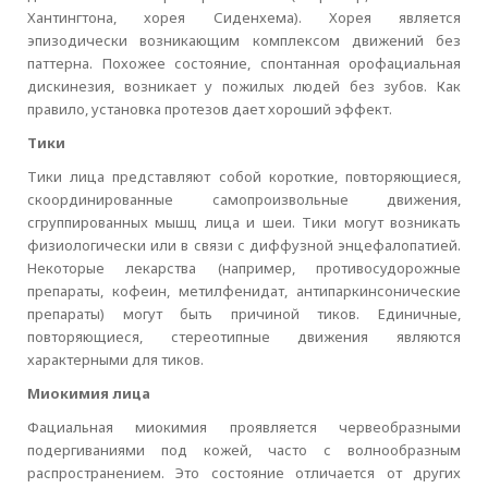
Хантингтона, хорея Сиденхема). Хорея является
эпизодически возникающим комплексом движений без
паттерна. Похожее состояние, спонтанная орофациальная
дискинезия, возникает у пожилых людей без зубов. Как
правило, установка протезов дает хороший эффект.
Тики
Тики лица представляют собой короткие, повторяющиеся,
скоординированные самопроизвольные движения,
сгруппированных мышц лица и шеи. Тики могут возникать
физиологически или в связи с диффузной энцефалопатией.
Некоторые лекарства (например, противосудорожные
препараты, кофеин, метилфенидат, антипаркинсонические
препараты) могут быть причиной тиков. Единичные,
повторяющиеся, стереотипные движения являются
характерными для тиков.
Миокимия лица
Фациальная миокимия проявляется червеобразными
подергиваниями под кожей, часто с волнообразным
распространением. Это состояние отличается от других