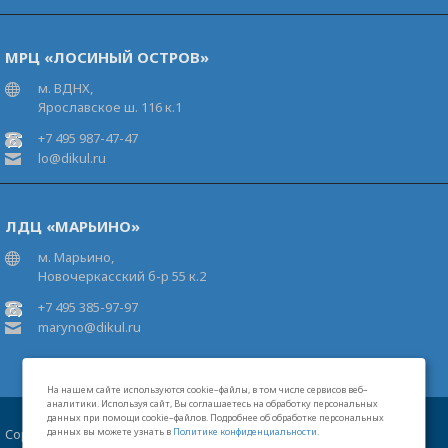
МРЦ «ЛОСИНЫЙ ОСТРОВ»
м. ВДНХ,
Ярославское ш. 116 к.1
+7 495 987-47-47
lo@dikul.ru
ЛДЦ «МАРЬИНО»
м. Марьино,
Новочеркасский б-р 55 к.2
+7 495 385-97-97
maryno@dikul.ru
На нашем сайте используются cookie–файлы, в том числе сервисов веб–
аналитики. Используя сайт, Вы соглашаетесь на обработку персональных
данных при помощи cookie–файлов. Подробнее об обработке персональных
Copyright 2026 Московские центры В.И.Дикуля®
данных вы можете узнать в
Политике конфиденциальности
.