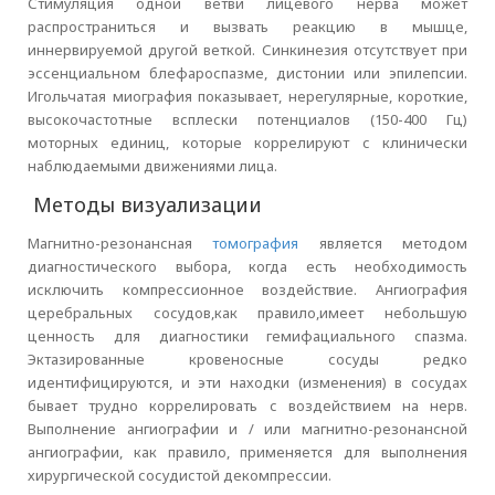
Стимуляция одной ветви лицевого нерва может
распространиться и вызвать реакцию в мышце,
иннервируемой другой веткой. Синкинезия отсутствует при
эссенциальном блефароспазме, дистонии или эпилепсии.
Игольчатая миография показывает, нерегулярные, короткие,
высокочастотные всплески потенциалов (150-400 Гц)
моторных единиц, которые коррелируют с клинически
наблюдаемыми движениями лица.
Методы визуализации
Магнитно-резонансная
томография
является методом
диагностического выбора, когда есть необходимость
исключить компрессионное воздействие. Ангиография
церебральных сосудов,как правило,имеет небольшую
ценность для диагностики гемифациального спазма.
Эктазированные кровеносные сосуды редко
идентифицируются, и эти находки (изменения) в сосудах
бывает трудно коррелировать с воздействием на нерв.
Выполнение ангиографии и / или магнитно-резонансной
ангиографии, как правило, применяется для выполнения
хирургической сосудистой декомпрессии.