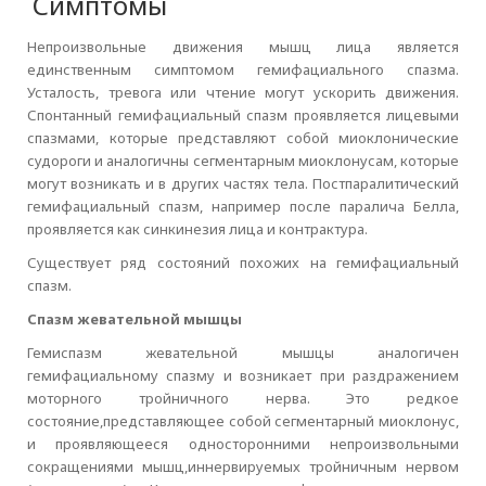
Симптомы
Непроизвольные движения мышц лица является
единственным симптомом гемифациального спазма.
Усталость, тревога или чтение могут ускорить движения.
Спонтанный гемифациальный спазм проявляется лицевыми
спазмами, которые представляют собой миоклонические
судороги и аналогичны сегментарным миоклонусам, которые
могут возникать и в других частях тела. Постпаралитический
гемифациальный спазм, например после паралича Белла,
проявляется как синкинезия лица и контрактура.
Существует ряд состояний похожих на гемифациальный
спазм.
Спазм жевательной мышцы
Гемиспазм жевательной мышцы аналогичен
гемифациальному спазму и возникает при раздражением
моторного тройничного нерва. Это редкое
состояние,представляющее собой сегментарный миоклонус,
и проявляющееся односторонними непроизвольными
сокращениями мышц,иннервируемых тройничным нервом