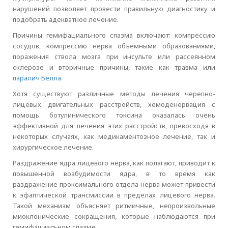
нарушений позволяет провести правильную диагностику и
подобрать адекватное лечение.
Причины гемифациального спазма включают: компрессию
сосудов, компрессию нерва объемными образованиями,
поражения ствола мозга при инсульте или рассеянном
склерозе и вторичные причины, такие как травма или
паралич Белла
.
Хотя существуют различные методы лечения черепно-
лицевых двигательных расстройств, хемоденервация с
помощь ботулинического токсина оказалась очень
эффективной для лечения этих расстройств, превосходя в
некоторых случаях, как медикаментозное лечение, так и
хирургическое лечение.
Раздражение ядра лицевого нерва, как полагают, приводит к
повышенной возбудимости ядра, в то время как
раздражение проксимального отдела нерва может привести
к эфаптической трансмиссии в пределах лицевого нерва.
Такой механизм объясняет ритмичные, непроизвольные
миоклонические сокращения, которые наблюдаются при
гемифациальном спазме.