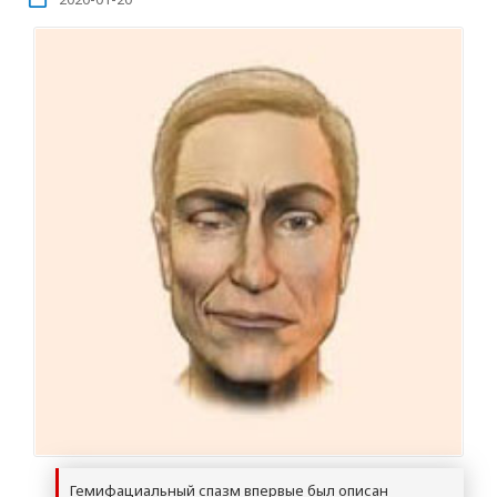
Гемифациальный спазм впервые был описан