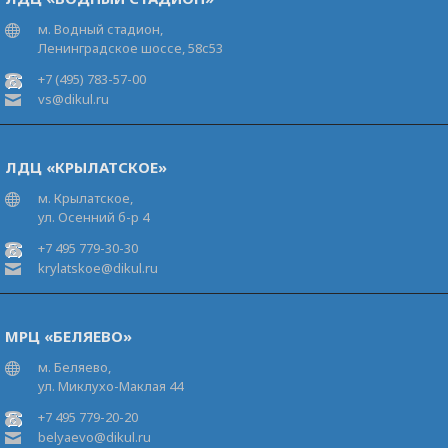
м. Водный стадион,
Ленинградское шоссе, 58с53
+7 (495) 783-57-00
vs@dikul.ru
ЛДЦ «КРЫЛАТСКОЕ»
м. Крылатское,
ул. Осенний б-р 4
+7 495 779-30-30
krylatskoe@dikul.ru
МРЦ «БЕЛЯЕВО»
м. Беляево,
ул. Миклухо-Маклая 44
+7 495 779-20-20
belyaevo@dikul.ru