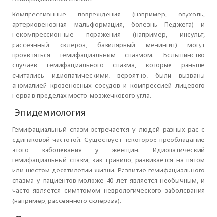
Компрессионные повреждения (например, опухоль,
артериовенозная мальформация, болезнь Педжета) и
некомпрессионные поражения (например, инсульт,
рассеянный склероз, базилярный менингит) могут
проявляться гемифациальным спазмом. Большинство
случаев гемифациального спазма, которые раньше
считались идиопатическими, вероятно, были вызваны
аномалией кровеносных сосудов и компрессией лицевого
нерва в пределах мосто-мозжечкового угла.
Эпидемиология
Гемифациальный спазм встречается у людей разных рас с
одинаковой частотой. Существует некоторое преобладание
этого заболевания у женщин. Идиопатический
гемифациальный спазм, как правило, развивается на пятом
или шестом десятилетии жизни. Развитие гемифациального
спазма у пациентов моложе 40 лет является необычным, и
часто является симптомом неврологического заболевания
(например, рассеянного склероза).