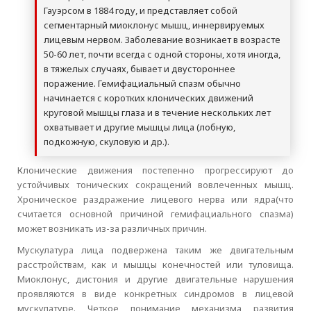
Гауэрсом в 1884 году, и представляет собой
сегментарный миоклонус мышц, иннервируемых
лицевым нервом. Заболевание возникает в возрасте
50-60 лет, почти всегда с одной стороны, хотя иногда,
в тяжелых случаях, бывает и двустороннее
поражение. Гемифациальный спазм обычно
начинается с коротких клонических движений
круговой мышцы глаза и в течение нескольких лет
охватывает и другие мышцы лица (лобную,
подкожную, скуловую и др.).
Клонические движения постепенно прогрессируют до
устойчивых тонических сокращений вовлеченных мышц.
Хроническое раздражение лицевого нерва или ядра(что
считается основной причиной гемифациального спазма)
может возникать из-за различных причин.
Мускулатура лица подвержена таким же двигательным
расстройствам, как и мышцы конечностей или туловища.
Миоклонус, дистония и другие двигательные нарушения
проявляются в виде конкретных синдромов в лицевой
мускулатуре. Четкое понимание механизма развития