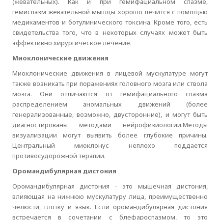
(жевательных). Как и при гемифациальном спазме,
гемиспазм жевательной мышцы хорошо лечится с помощью
медикаментов и ботулинического токсина. Кроме того, есть
свидетельства того, что в некоторых случаях может быть
эффективно хирургическое лечение.
Миоклонические движения
Миоклонические движения в лицевой мускулатуре могут
также возникать при поражениях головного мозга или ствола
мозга. Они отличаются от гемифациального спазма
распределением аномальных движений (более
генерализованные, возможно, двусторонние), и могут быть
диагностированы методами нейрофизиологии.Методы
визуализации могут выявить более глубокие причины.
Центральный миоклонус неплохо поддается
противосудорожной терапии.
Оромандибулярная дистония
Оромандибулярная дистония - это мышечная дистония,
влияющая на нижнюю мускулатуру лица, преимущественно
челюсти, глотку и язык. Если оромандибулярная дистония
встречается в сочетании с блефароспазмом, то это