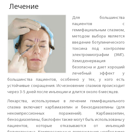
Лечение
Для большинства
пациентов с
гемифациальным спазмом,
методом выбора является
введение ботулинического
токсина под контролем
электромиографии (ЭМГ).
Хемоденервация
безопасна и дает хороший
лечебный эффект у
большинства пациентов, особенно у тех, у кого есть
устойчивые сокращения. Исчезновение спазмов происходит
через 3-5 дней после инъекции и длится около 6 месяцев.
Лекарства, используемые в лечении гемифациального
спазма включают карбамазепин и бензодиазепины (для
некомпрессионных поражений). Карбамазепин,
бензодиазепины, баклофен также могут быть использованы у
пациентов, которые отказываются от инъекций
ботулотоксина. Компрессионные повреждения необходимо