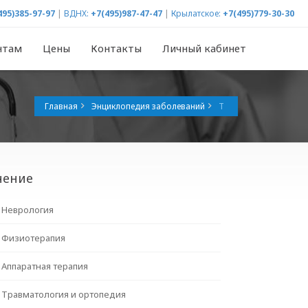
495)385-97-97
|
ВДНХ:
+7(495)987-47-47
|
Крылатское:
+7(495)779-30-30
нтам
Цены
Контакты
Личный кабинет
Главная
Энциклопедия заболеваний
Т
чение
Неврология
Физиотерапия
Аппаратная терапия
Травматология и ортопедия