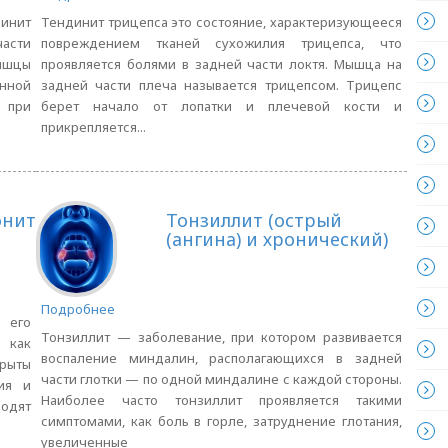
инит
Тендинит трицепса это состояние, характеризующееся
части
повреждением тканей сухожилия трицепса, что
ышцы
проявляется болями в задней части локтя. Мышца на
нной
задней части плеча называется трицепсом. Трицепс
 при
берет начало от лопатки и плечевой кости и
прикрепляется...
онит
Тонзиллит (острый
(ангина) и хронический)
Подробнее
 его
Тонзиллит — заболевание, при котором развивается
 как
воспаление миндалин, располагающихся в задней
рыты
части глотки — по одной миндалине с каждой стороны.
ия и
Наиболее часто тонзиллит проявляется такими
одят
симптомами, как боль в горле, затруднение глотания,
увеличенные