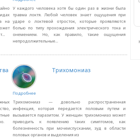
айно
У каждого человека хотя бы один раз в жизни была
видах
травма локтя. Любой человек знает ощущения при
ка на
ударе о локтевой отросток, которые проявляются
может
болью по типу прохождения электрического тока и
...
онемением. Но, как правило, такие ощущения
непродолжительные...
тва
Трихомониаз
Подробнее
Трихомониаз — довольно распространенная
жных
инфекция, которая передается половым путем и
тво,
вызывается паразитом. У женщин трихомониаз может
тные
приводить к появлению таких симптомов, как
о.
болезненность при мочеиспускании, зуд в области
половых органов и выделения из