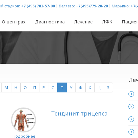
й стадион:
+7 (495) 783-57-00
|
Беляево:
+7(495)779-20-20
|
Марьино:
+7(
О центрах
Диагностика
Лечение
ЛФК
Пацие
Ле
М
Н
О
П
Р
С
Т
У
Ф
Х
Ц
Э
Тендинит трицепса
Подробнее