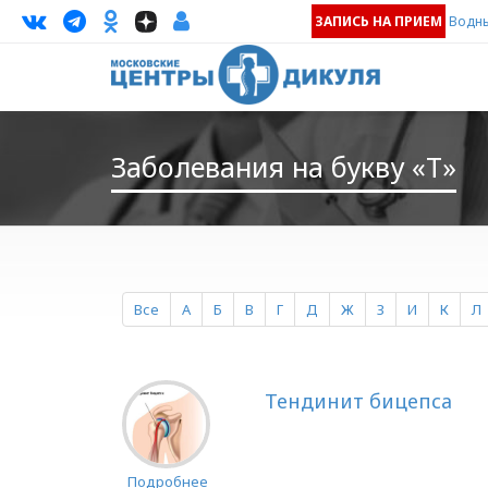
ЗАПИСЬ НА ПРИЕМ
Водны
Заболевания на букву «Т»
Все
А
Б
В
Г
Д
Ж
З
И
К
Л
Тендинит бицепса
Подробнее