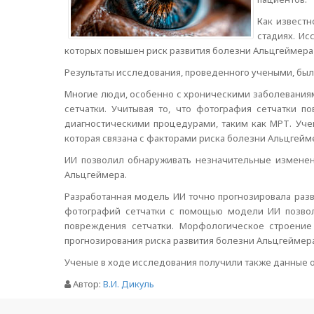
Как известн
стадиях. Ис
которых повышен риск развития болезни Альцгеймера
Результаты исследования, проведенного учеными, были 
Многие люди, особенно с хроническими заболеваниями
сетчатки. Учитывая то, что фотография сетчатки 
диагностическими процедурами, таким как МРТ. Уче
которая связана с факторами риска болезни Альцгейм
ИИ позволил обнаруживать незначительные изменени
Альцгеймера.
Разработанная модель ИИ точно прогнозировала разви
фотографий сетчатки с помощью модели ИИ позвол
повреждения сетчатки. Морфологическое строение
прогнозирования риска развития болезни Альцгеймера
Ученые в ходе исследования получили также данные о
Автор:
В.И. Дикуль