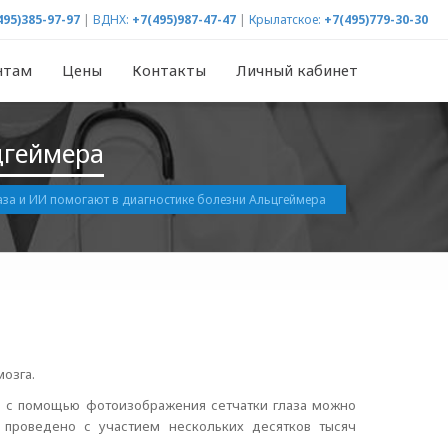
495)385-97-97
|
ВДНХ:
+7(495)987-47-47
|
Крылатское:
+7(495)779-30-30
нтам
Цены
Контакты
Личный кабинет
цгеймера
аза и ИИ помогают в диагностике болезни Альцгеймера
мозга.
о с помощью фотоизображения сетчатки глаза можно
проведено с участием нескольких десятков тысяч