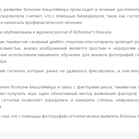
о, развитие болезни Альцгеймера происходит в течение десятилети
следователи считают, что с помощью биомаркеров, таких как состо
 и назначать профилактическое лечение.
опубликованы в журнале Journal of Alzheimer’s Disease.
, такими как сахарный диабет, глаукома или катаракта, проводят 
повсеместна, анализ изображений является простым и недорогим
ные использовали машинное обучение для анализа фотографий сетч
ера.
я сетчатки, которые ранее не удавалось фиксировать, и они мо
тие болезни Альцгеймера и связь с факторами риска, такими как 
ит получить еще один объективный метод выявления факторов ри
 сетчатки позволяет определить и измерить степень нейроваску
.
 том, что с помощью фотографий сетчатки можно выявлять болезнь А