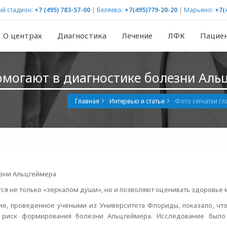
й стадион:
+7 (495) 783-57-00
|
Беляево:
+7(495)779-20-20
|
Марьино:
+7(
О центрах
Диагностика
Лечение
ЛФК
Пацие
помогают в диагностике болезни Аль
Главная
Интервью и статьи
Фото сетчатки гл
езни Альцгеймера
тся не только «зеркалом души», но и позволяют оценивать здоровье 
ие, проведенное учеными из Университета Флориды, показало, чт
 риск формирования болезни Альцгеймера. Исследование было 