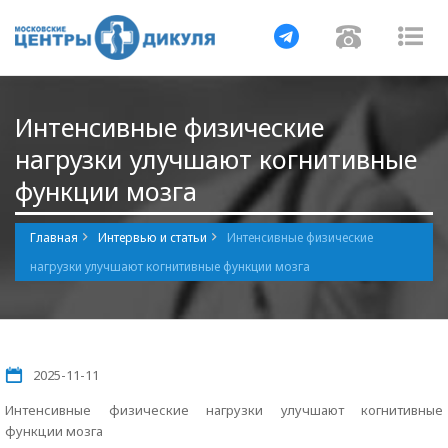
Навигация
Навигац
На
Интенсивные физические
нагрузки улучшают когнитивные
функции мозга
Главная
Интервью и статьи
Интенсивные физические
нагрузки улучшают когнитивные функции мозга
2025-11-11
Интенсивные физические нагрузки улучшают когнитивные
функции мозга