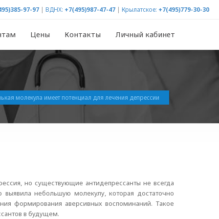
495)385-97-97
|
ВДНХ:
+7(495)987-47-47
|
Крылатское:
+7(495)779-30-30
нтам
Цены
Контакты
Личный кабинет
ькая молекула имеет потенциал для лечения депрессии
рессия, но существующие антидепрессанты не всегда
но выявила небольшую молекулу, которая достаточно
ния формирования аверсивных воспоминаний. Такое
сантов в будущем.