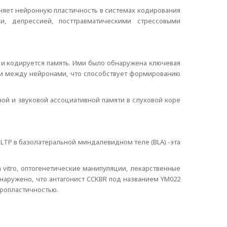
няет нейронную пластичность в системах кодирования
и, депрессией, посттравматическими стрессовыми
 и кодируется память. Ими было обнаружена ключевая
зи между нейронами, что способствует формированию
ной и звуковой ассоциативной памяти в слуховой коре
LTP в базолатеральной миндалевидном теле (BLA) -эта
vitro, оптогенетические манипуляции, лекарственные
наружено, что антагонист CCKBR под названием YM022
ропластичностью.