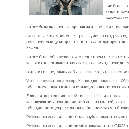
Как было по
валентност
расстройств
Также была выявлена корреляция депрессии с гипера
На протяжении многих лет группа ученых под руково
роль нейромодулятора ССК, который индуцирует дол
памяти.
Также было обнаружено, что рецепторы CCK и CCK-B и
мозга и отслеживании памяти страха в миндалевидном
В других исследованиях была выявлено, что антагони
Ученые группы профессора Хэ предположили, что CCK 
область участвует в анализе эмоциональных воспомин
Для подтверждения своей гипотезы были использован
манипуляции и поведенческий анализ мышей, что поз
обладает антидепрессивным действием за счет блок
Результаты исследования были опубликованы в журнале 
Результаты исследования in vitro показали, что YM022