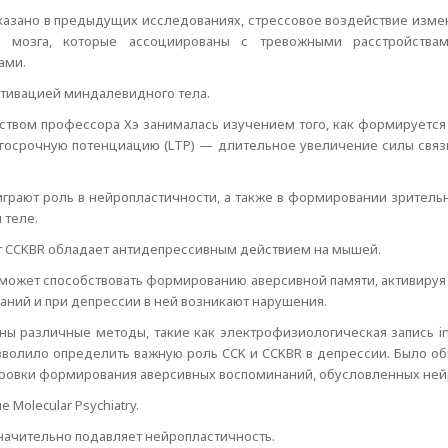
казано в предыдущих исследованиях, стрессовое воздействие изме
и мозга, которые ассоциированы с тревожными расстройствам
ами.
ктивацией миндалевидного тела.
дством профессора Хэ занималась изучением того, как формируется
госрочную потенциацию (LTP) — длительное увеличение силы свя
грают роль в нейропластичности, а также в формировании зритель
 теле.
ст CCKBR обладает антидепрессивным действием на мышей.
может способствовать формированию аверсивной памяти, активируя 
аний и при депрессии в ней возникают нарушения.
ы различные методы, такие как электрофизиологическая запись in 
волило определить важную роль CCK и CCKBR в депрессии. Было об
ировки формирования аверсивных воспоминаний, обусловленных ней
Molecular Psychiatry.
 значительно подавляет нейропластичность.