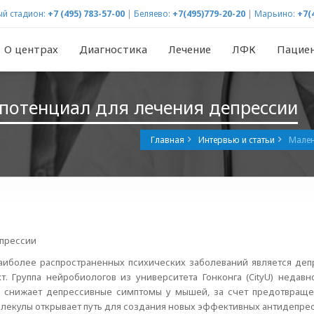
й стадион:
+7 (495) 783-57-00
|
Беляево:
+7(495)779-20-20
|
Марьино:
+7(
О центрах
Диагностика
Лечение
ЛФК
Пацие
потенциал для лечения депрессии
Главная
Интервью и статьи
Мален
епрессии
аиболее распространенных психических заболеваний является деп
. Группа нейробиологов из университета Гонконга (CityU) недав
 снижает депрессивные симптомы у мышей, за счет предотвраще
лекулы открывает путь для создания новых эффективных антидепрес