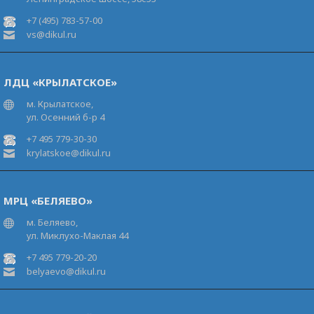
+7 (495) 783-57-00
vs@dikul.ru
ЛДЦ «КРЫЛАТСКОЕ»
м. Крылатское,
ул. Осенний б-р 4
+7 495 779-30-30
krylatskoe@dikul.ru
МРЦ «БЕЛЯЕВО»
м. Беляево,
ул. Миклухо-Маклая 44
+7 495 779-20-20
belyaevo@dikul.ru