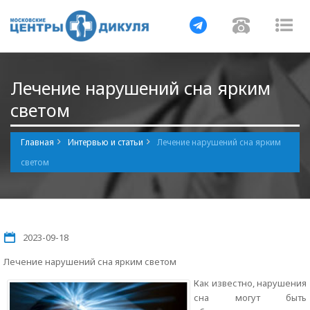
Навигация
Навигац
На
Лечение нарушений сна ярким
светом
Главная
Интервью и статьи
Лечение нарушений сна ярким
светом
2023-09-18
Лечение нарушений сна ярким светом
Как известно, нарушения
сна могут быть