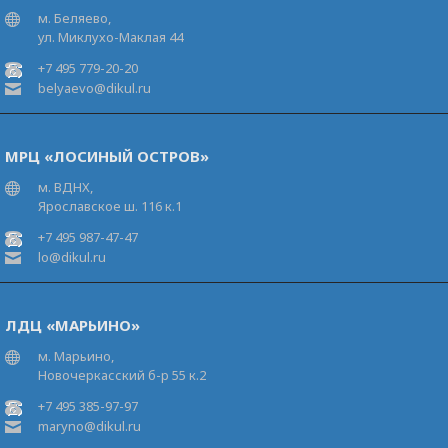
м. Беляево,
ул. Миклухо-Маклая 44
+7 495 779-20-20
belyaevo@dikul.ru
МРЦ «ЛОСИНЫЙ ОСТРОВ»
м. ВДНХ,
Ярославское ш. 116 к.1
+7 495 987-47-47
lo@dikul.ru
ЛДЦ «МАРЬИНО»
м. Марьино,
Новочеркасский б-р 55 к.2
+7 495 385-97-97
maryno@dikul.ru