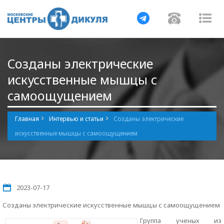
Навигация
Навигац
На
Созданы электрические
искусственные мышцы с
самоощущением
Главная
Интервью и статьи
Созданы электрические
искусственные мышцы с самоощущением
2023-07-17
Созданы электрические искусственные мышцы с самоощущением
Группа ученых из