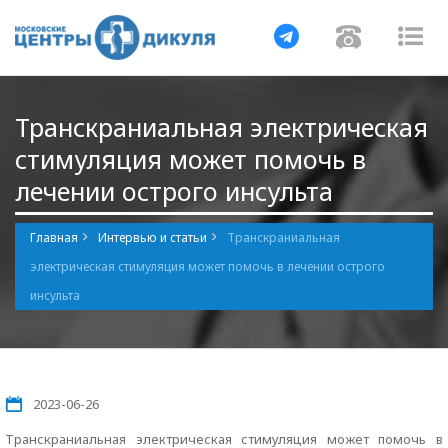
Навигация
Навигац
На
Транскраниальная электрическая
стимуляция может помочь в
лечении острого инсульта
Главная
Интервью и статьи
Транскраниальная
электрическая стимуляция может помочь в лечении острого
инсульта
2023-06-26
Транскраниальная электрическая стимуляция может помочь в