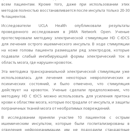
всем пациентам. Кроме того, даже при использовании этих
методов полностью восстанавливается после инсульта только 20-30
% пациентов.
Исследователи UCLA Health опубликовали результаты
проведенного исследования в JAMA Network Open. Ученые
протестировали методику электрической стимуляции HD C-tDCS
для лечения острого ишемического инсульта. В ходе стимуляции
на коже головы пациента размещали ряд электродов, которые
подавали слабый ингибирующей формы электрический ток в
область мозга, где нарушен кровоток.
Эта методика транскраниальной электрической стимуляции уже
использовалась для лечения некоторых неврологических и
психических состояний, и было отмечено, что стимуляция
действует на кровоток. Ученые сделали предположение, что
методику HD C tDCS можно использовать для усиления притока
крови к областям мозга, которые пострадали от инсульта, и защиты
пограничных тканей мозга от необратимых повреждений.
В исследовании приняли участие 10 пациентов с острым
ишемическим инсультом, которые были госпитализированы в
отделения нейрореанимации, им не подходили стандартные