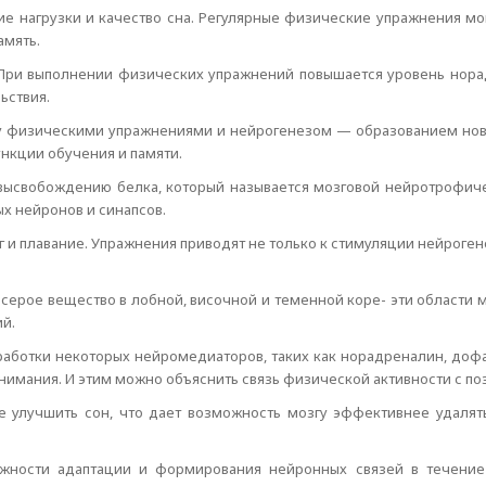
ие нагрузки и качество сна. Регулярные физические упражнения мо
амять.
. При выполнении физических упражнений повышается уровень нора
ьствия.
физическими упражнениями и нейрогенезом — образованием новых 
функции обучения и памяти.
к высвобождению белка, который называется мозговой нейротрофич
х нейронов и синапсов.
 и плавание. Упражнения приводят не только к стимуляции нейрогене
 серое вещество в лобной, височной и теменной коре- эти области
й.
аботки некоторых нейромедиаторов, таких как норадреналин, доф
нимания. И этим можно объяснить связь физической активности с по
 улучшить сон, что дает возможность мозгу эффективнее удалят
ожности адаптации и формирования нейронных связей в течение