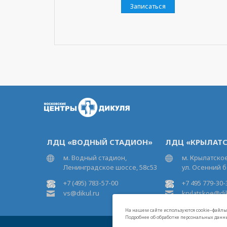
Записаться
ЛДЦ «ВОДНЫЙ СТАДИОН»
ЛДЦ «КРЫЛАТС
м. Водный стадион,
м. Крылатское
Ленинградское шоссе, 58с53
ул. Осенний б
+7 (495) 783-57-00
+7 495 779-30-
vs@dikul.ru
krylatskoe@dik
На нашем сайте используются cookie–файлы,
Подробнее об обработке персональных данн