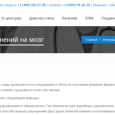
й стадион:
+7 (495) 783-57-00
|
Беляево:
+7(495)779-20-20
|
Марьино:
+7(
О центрах
Диагностика
Лечение
ЛФК
Пацие
нений на мозг
Главная
Интервь
 годы проводятся исследования в области изучения влияния физиче
стояние здоровья и качество жизни.
ены следующие выводы:
 упражнения и объем мозга. Систематические аэробные упражнения, 
и способствовать улучшению пространственной памяти и когнитивны