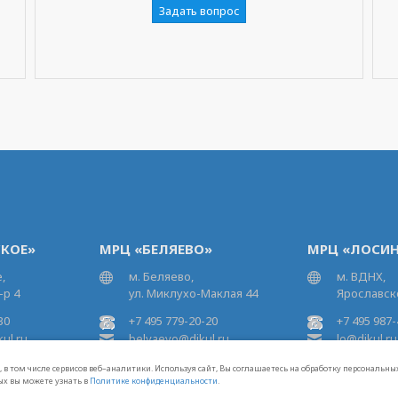
Задать вопрос
КОЕ»
МРЦ «БЕЛЯЕВО»
МРЦ «ЛОСИН
,
м. Беляево,
м. ВДНХ,
-р 4
ул. Миклухо-Маклая 44
Ярославско
30
+7 495 779-20-20
+7 495 987-
ul.ru
belyaevo@dikul.ru
lo@dikul.ru
 в том числе сервисов веб–аналитики. Используя сайт, Вы соглашаетесь на обработку персональн
ых вы можете узнать в
Политике конфиденциальности
.