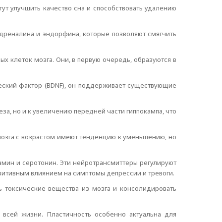
гут улучшить качество сна и способствовать удалению
дреналина и эндорфина, которые позволяют смягчить
клеток мозга. Они, в первую очередь, образуются в
еский фактор (BDNF), он поддерживает существующие
за, но и к увеличению передней части гиппокампа, что
 мозга с возрастом имеют тенденцию к уменьшению, но
амин и серотонин. Эти нейротрансмиттеры регулируют
зитивным влиянием на симптомы депрессии и тревоги.
ь токсические вещества из мозга и консолидировать
 всей жизни. Пластичность особенно актуальна для