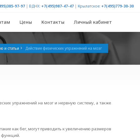
495)385-97-97
|
ВДНХ:
+7(495)987-47-47
|
Крылатское:
+7(495)779-30-30
нтам
Цены
Контакты
Личный кабинет
ю и статьи
Действие физических упражнений на мозг
ских упражнений на мозг и нервную систему, а также
такие как бег, могут приводить к увеличению размеров
х функций.