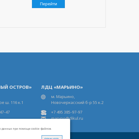
Перейти
ЫЙ ОСТРОВ»
ЛДЦ «МАРЬИНО»
м. Марьино,
е ш. 116 к.1
Новочеркасский б-р 55 к.2
47-47
+7 495 385-97-97
maryno@dikul.ru
ых данных при помощи cookie–файлов.