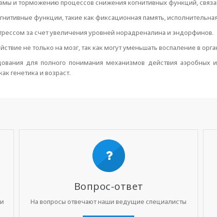
вмы и торможению процессов снижения когнитивных функций, связа
гнитивные функции, такие как фиксационная память, исполнительная
трессом за счет увеличения уровней норадреналина и эндорфинов.
твие не только на мозг, так как могут уменьшать воспаление в орга
дования для полного понимания механизмов действия аэробных и
ак генетика и возраст.
Вопрос-ответ
ни
На вопросы отвечают наши ведущие специалисты