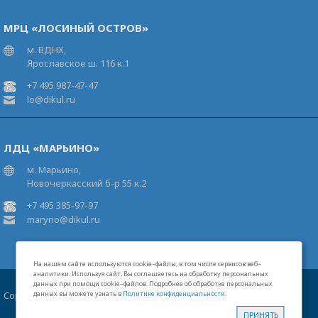
МРЦ «ЛОСИНЫЙ ОСТРОВ»
м. ВДНХ,
Ярославское ш. 116 к.1
+7 495 987-47-47
lo@dikul.ru
ЛДЦ «МАРЬИНО»
м. Марьино,
Новочеркасский б-р 55 к.2
+7 495 385-97-97
maryno@dikul.ru
На нашем сайте используются cookie–файлы, в том числе сервисов веб–
аналитики. Используя сайт, Вы соглашаетесь на обработку персональных
данных при помощи cookie–файлов. Подробнее об обработке персональных
Copyright 2026 Московские центры В.И.Дикуля®
данных вы можете узнать в
Политике конфиденциальности
.
Карта сайта
Свидетельство на товарный знак
Лицензии
ПРИНЯТЬ