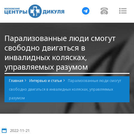
Навигация
Навигац
На
Парализованные люди смогут
свободно двигаться в
инвалидных колясках,
управляемых разумом
Главная
Интервью и статьи
Парализованные люди смогут
свободно двигаться в инвалидных колясках, управляемых
разумом
2022-11-21