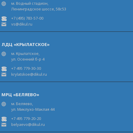
м. Водный стадион,
Ленинградское шоссе, 58с53
+7 (495) 783-57-00
vs@dikul.ru
ЛДЦ «КРЫЛАТСКОЕ»
м. Крылатское,
ул. Осенний б-р 4
+7 495 779-30-30
krylatskoe@dikul.ru
МРЦ «БЕЛЯЕВО»
м. Беляево,
ул. Миклухо-Маклая 44
+7 495 779-20-20
belyaevo@dikul.ru