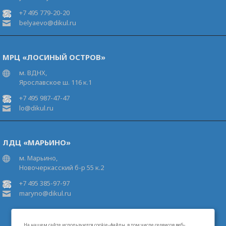
+7 495 779-20-20
belyaevo@dikul.ru
МРЦ «ЛОСИНЫЙ ОСТРОВ»
м. ВДНХ,
Ярославское ш. 116 к.1
+7 495 987-47-47
lo@dikul.ru
ЛДЦ «МАРЬИНО»
м. Марьино,
Новочеркасский б-р 55 к.2
+7 495 385-97-97
maryno@dikul.ru
На нашем сайте используются cookie–файлы, в том числе сервисов веб–