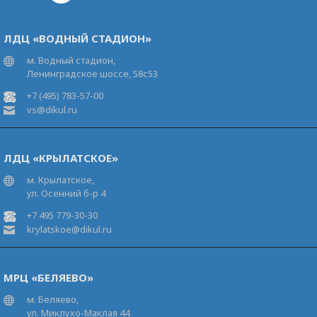
ЛДЦ «ВОДНЫЙ СТАДИОН»
м. Водный стадион,
Ленинградское шоссе, 58с53
+7 (495) 783-57-00
vs@dikul.ru
ЛДЦ «КРЫЛАТСКОЕ»
м. Крылатское,
ул. Осенний б-р 4
+7 495 779-30-30
krylatskoe@dikul.ru
МРЦ «БЕЛЯЕВО»
м. Беляево,
ул. Миклухо-Маклая 44