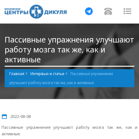
Навигация
Навигац
На
Пассивные упражнения улучшают
работу мозга так же, как и
активные
Главная
Интервью и статьи
Пассивные упражнения
улучшают работу мозга так же, как и активные
2022-08-08
Пассивные упражнения улучшают работу мозга так же, как и
активные