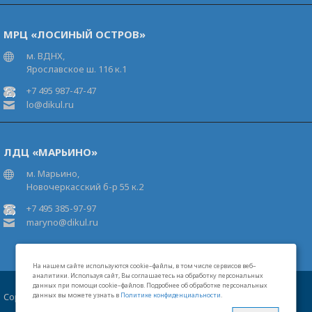
МРЦ «ЛОСИНЫЙ ОСТРОВ»
м. ВДНХ,
Ярославское ш. 116 к.1
+7 495 987-47-47
lo@dikul.ru
ЛДЦ «МАРЬИНО»
м. Марьино,
Новочеркасский б-р 55 к.2
+7 495 385-97-97
maryno@dikul.ru
На нашем сайте используются cookie–файлы, в том числе сервисов веб–
аналитики. Используя сайт, Вы соглашаетесь на обработку персональных
данных при помощи cookie–файлов. Подробнее об обработке персональных
Copyright 2026 Московские центры В.И.Дикуля®
данных вы можете узнать в
Политике конфиденциальности
.
Карта сайта
Свидетельство на товарный знак
Лицензии