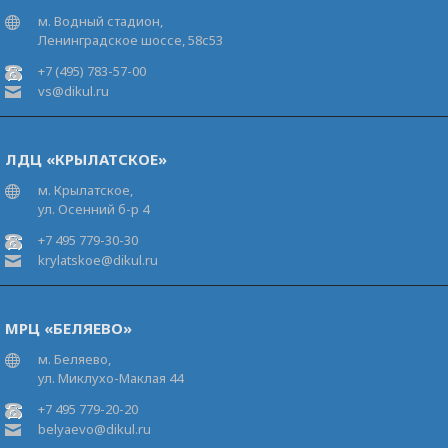
м. Водный стадион,
Ленинградское шоссе, 58с53
+7 (495) 783-57-00
vs@dikul.ru
ЛДЦ «КРЫЛАТСКОЕ»
м. Крылатское,
ул. Осенний б-р 4
+7 495 779-30-30
krylatskoe@dikul.ru
МРЦ «БЕЛЯЕВО»
м. Беляево,
ул. Миклухо-Маклая 44
+7 495 779-20-20
belyaevo@dikul.ru