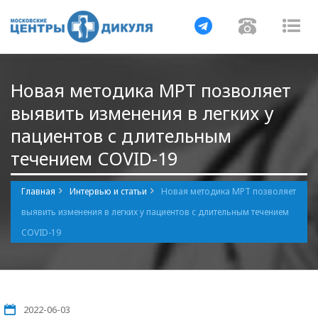
Навигация
Навигац
На
Новая методика МРТ позволяет
выявить изменения в легких у
пациентов с длительным
течением COVID-19
Главная
Интервью и статьи
Новая методика МРТ позволяет
выявить изменения в легких у пациентов с длительным течением
COVID-19
2022-06-03