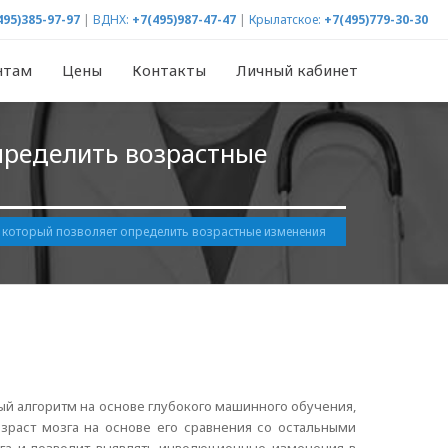
495)385-97-97
|
ВДНХ:
+7(495)987-47-47
|
Крылатское:
+7(495)779-30-30
нтам
Цены
Контакты
Личный кабинет
пределить возрастные
 который позволяет определить возрастные изменения
й алгоритм на основе глубокого машинного обучения,
зраст мозга на основе его сравнения со остальными