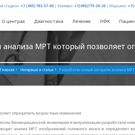
й стадион:
+7 (495) 783-57-00
|
Беляево:
+7(495)779-20-20
|
Марьино:
+7(
О центрах
Диагностика
Лечение
ЛФК
Пацие
 анализа МРТ который позволяет о
Главная
Интервью и статьи
Разработан новый алгоритм анализа МРТ
воляет определить возрастные изменения
колы биомедицинской инженерии и визуализации разработали новы
оводит анализ МРТ изображений головного мозга и определяет во