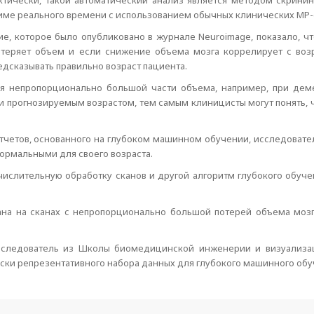
ктически, такой автоматический анализ является методом скрини
име реального времени с использованием обычных клинических МР-
е, которое было опубликовано в журнале Neuroimage, показало, ч
 теряет объем и если снижение объема мозга коррелирует с возр
едсказывать правильно возраст пациента.
ря непропорционально большой части объема, например, при де
 прогнозируемым возрастом, тем самым клиницисты могут понять, чт
четов, основанного на глубоком машинном обучении, исследовател
нормальными для своего возраста.
ислительную обработку сканов и другой алгоритм глубокого обуч
на на сканах с непропорционально большой потерей объема мозг
сследователь из Школы биомедицинской инженерии и визуализац
ски репрезентативного набора данных для глубокого машинного обу