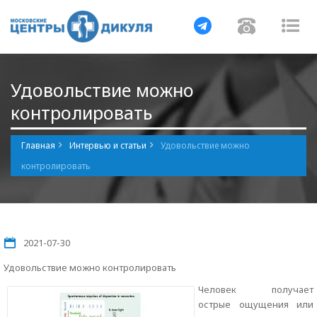
Навигация
Навигац
На
Удовольствие можно
контролировать
Главная
Интервью и статьи
Удовольствие можно
контролировать
2021-07-30
Удовольствие можно контролировать
Человек получает
острые ощущения или