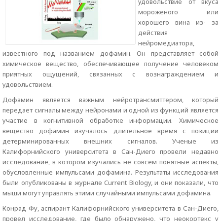
удовольствие от вкуса
мороженого или
хорошего вина из- за
действия
нейромедиатора,
известного под названием дофамин. Он представляет собой
химическое вещество, обеспечивающее получение человеком
приятных ощущений, связанных с вознаграждением и
удовольствием.
Дофамин является важным нейротрансмиттером, который
передает сигналы между нейронами и одной из функций является
участие в когнитивной обработке информации. Химическое
вещество дофамин изучалось длительное время с позиции
детерминированных внешних сигналов. Ученые из
Калифорнийского университета в Сан-Диего провели недавно
исследование, в котором изучались не совсем понятные аспекты,
обусловленные импульсами дофамина. Результаты исследования
были опубликованы в журнале Current Biology, и они показали, что
мыши могут управлять этими случайными импульсами дофамина.
Конрад Фу, аспирант Калифорнийского университета в Сан-Диего,
провел исследование, где было обнаружено, что неокортекс у