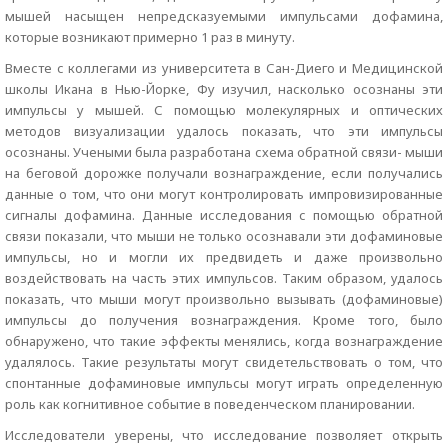
мышей насыщен непредсказуемыми импульсами дофамина,
которые возникают примерно 1 раз в минуту.
Вместе с коллегами из университета в Сан-Диего и Медицинской
школы Икана в Нью-Йорке, Фу изучил, насколько осознаны эти
импульсы у мышей. С помощью молекулярных и оптических
методов визуализации удалось показать, что эти импульсы
осознаны. Учеными была разработана схема обратной связи- мыши
на беговой дорожке получали вознаграждение, если получались
данные о том, что они могут контролировать импровизированные
сигналы дофамина. Данные исследования с помощью обратной
связи показали, что мыши не только осознавали эти дофаминовые
импульсы, но и могли их предвидеть и даже произвольно
воздействовать на часть этих импульсов. Таким образом, удалось
показать, что мыши могут произвольно вызывать (дофаминовые)
импульсы до получения вознаграждения. Кроме того, было
обнаружено, что такие эффекты менялись, когда вознаграждение
удалялось. Такие результаты могут свидетельствовать о том, что
спонтанные дофаминовые импульсы могут играть определенную
роль как когнитивное событие в поведенческом планировании.
Исследователи уверены, что исследование позволяет открыть