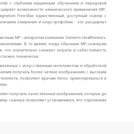
логий с глубоким машинным обучением и передовой
асширяет возможности клинического применения МР-
gnetom Free.Max единственный, доступный сканер с
аличием ожирения и клаустрофобии - это расширяет
актным МР –аппаратом компании Siemens Healthineers.
менениями. В то время, когда обычным МР-сканерам
я, что значительно снижает затраты и себестоимость
 сложно технически.
 связанных с искусственным интеллектом и обработкой
чения получать более четкие изображения, с высоким
еллекта, позволяет врачам легко ориентироваться в
лем.
оляет получить качественные изображения, которые до
змер сканера позволяют устанавливать его отделениях