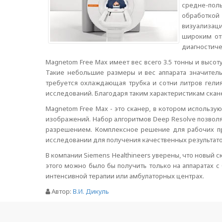
средне-пол
обработкой
визуализац
широким от
диагностиче
Magnetom Free Max имеет вес всего 3.5 тонны и высо
Такие небольшие размеры и вес аппарата значител
требуется охлаждающая трубка и сотни литров гелия
исследований. Благодаря таким характеристикам скане
Magnetom Free Max - это сканер, в котором использу
изображений. Набор алгоритмов Deep Resolve позвол
разрешением. Комплексное решение для рабочих про
исследовании для получения качественных результато
В компании Siemens Healthineers уверены, что новый
этого можно было бы получить только на аппаратах с
интенсивной терапии или амбулаторных центрах.
Автор:
В.И. Дикуль