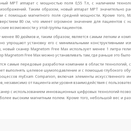
ьный МРТ аппарат с мощностью поля 0,55 Тл, с наличием техно
 изображений. Таким образом, новый аппарат МРТ значительно р
ии с помощью магнитного поля средней мощности. Кроме того, Ma
верстием 80 см, что имеет огромное значение для пациентов с н
ские возможности у этой группы пациентов.
ту менее 80 дюймов и, таким образом, является самым легким и комп
ьно упрощают установку его с минимальными конструктивными из
, новый сканер Magnetom Free Max использует менее 1 литра гели
р Magnetom Free Max можно устанавливать там, где раньше это было
ются самые передовые разработки компании в области технологий,
яет выполнять целевое шумоподавление и с помощью глубокого обу
цессов myExam Companion, включая элементы искусственного инт
в, независимо от пациента или уровня взаимодействия с пользовате
 сканер с использованием инновационных цифровых технологий позв
 более высоким магнитным полем. Кроме того, небольшой вес и ра