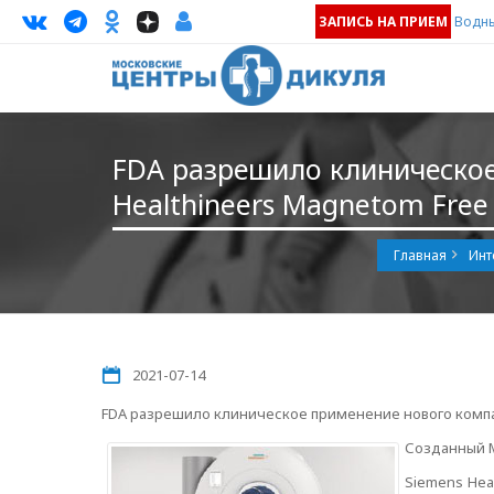
ЗАПИСЬ НА ПРИЕМ
Водны
FDA разрешило клиническое
Healthineers Magnetom Free
Главная
Инт
2021-07-14
FDA разрешило клиническое применение нового компак
Созданный М
Siemens Hea