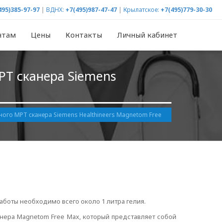
495)385-97-97
|
ВДНХ:
+7(495)987-47-47
|
Крылатское:
+7(495)779-30-30
нтам
Цены
Контакты
Личный кабинет
РТ сканера Siemens
ого МРТ сканера Siemens Healthineers Magnetom Free
аботы необходимо всего около 1 литра гелия.
анера Magnetom Free Max, который представляет собой