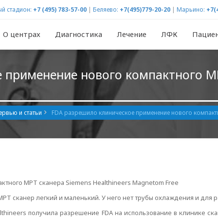
й стадион:
+7 (495) 783-57-00
|
Беляево:
+7(495)779-20-20
|
Марьино:
+7(
О центрах
Диагностика
Лечение
ЛФК
Пацие
 применение нового компактного М
ервью и статьи
FDA разрешило клиническое применение нового компактн
тного МРТ сканера Siemens Healthineers Magnetom Free
РТ сканер легкий и маленький. У него нет трубы охлаждения и для р
lthineers получила разрешение FDA на использование в клинике ск