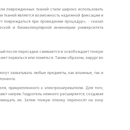
или поврежденных тканей стали широко использовать
ии тканей является возможность надежной фиксации и
ут повреждаться при проведении процедур», - сказал
еской и биомолекулярной инженерии университета
ый после пересадки сжимается и освобождает тонкую
ет порваться или помяться. Таким образом, хирург во
огут захватывать любые предметы, как влажные, так и
понента.
ля, прикрепленного к электронагревателю. Для того,
чают нагрев. Гидрогель немного расширяется, создавая
емещать их. Затем тонкую пленку переносят на зону