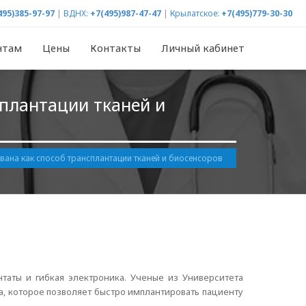
495)385-97-97
|
ВДНХ:
+7(495)987-47-47
|
Крылатское:
+7(495)779-30-30
нтам
Цены
Контакты
Личный кабинет
плантации тканей и
вана как способ трансплантации тканей и биосенсоров
таты и гибкая электроника. Ученые из Университета
, которое позволяет быстро имплантировать пациенту