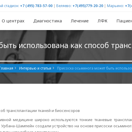
й стадион:
+7 (495) 783-57-00
|
Беляево:
+7(495)779-20-20
|
Марьино:
+7(
О центрах
Диагностика
Лечение
ЛФК
Пацие
быть использована как способ транс
Главная
Интервью и статьи
Присоска осьминога может быть использо
соб трансплантации тканей и биосенсоров
тивной медицине широко используются тонкие тканевые трансплан
 Урбана-Шампейн создали устройство на основе присоски осьминога