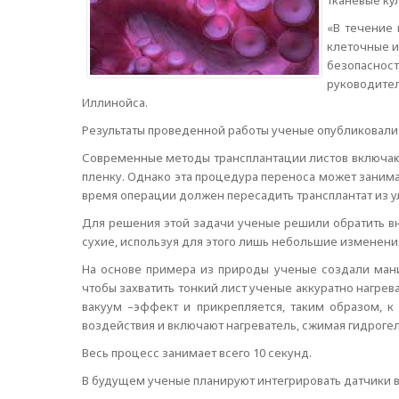
тканевые ку
«В течение 
клеточные и
безопасност
руководите
Иллинойса.
Результаты проведенной работы ученые опубликовали 
Современные методы трансплантации листов включаю
пленку. Однако эта процедура переноса может занима
время операции должен пересадить трансплантат из у
Для решения этой задачи ученые решили обратить вни
сухие, используя для этого лишь небольшие изменения
На основе примера из природы ученые создали манип
чтобы захватить тонкий лист ученые аккуратно нагрев
вакуум –эффект и прикрепляется, таким образом, к
воздействия и включают нагреватель, сжимая гидрогел
Весь процесс занимает всего 10 секунд.
В будущем ученые планируют интегрировать датчики в