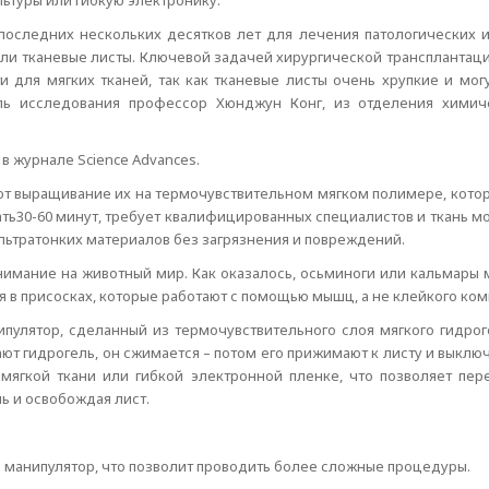
льтуры или гибкую электронику.
последних нескольких десятков лет для лечения патологических 
ли тканевые листы. Ключевой задачей хирургической трансплантац
и для мягких тканей, так как тканевые листы очень хрупкие и мог
ль исследования профессор Хюнджун Конг, из отделения химич
в журнале Science Advances.
т выращивание их на термочувствительном мягком полимере, котор
ть30-60 минут, требует квалифицированных специалистов и ткань мож
льтратонких материалов без загрязнения и повреждений.
мание на животный мир. Как оказалось, осьминоги или кальмары м
 в присосках, которые работают с помощью мышц, а не клейкого ком
улятор, сделанный из термочувствительного слоя мягкого гидроге
ают гидрогель, он сжимается – потом его прижимают к листу и выклю
 мягкой ткани или гибкой электронной пленке, что позволяет пер
ь и освобождая лист.
 манипулятор, что позволит проводить более сложные процедуры.