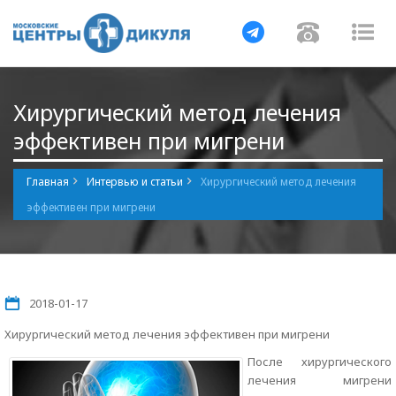
Навигация
Навигац
На
Хирургический метод лечения
эффективен при мигрени
Главная
Интервью и статьи
Хирургический метод лечения
эффективен при мигрени
2018-01-17
Хирургический метод лечения эффективен при мигрени
После хирургического
лечения мигрени