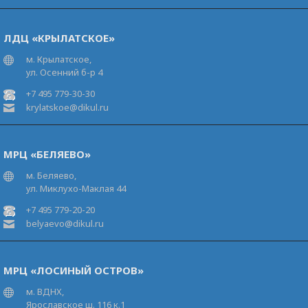
ЛДЦ «КРЫЛАТСКОЕ»
м. Крылатское,
ул. Осенний б-р 4
+7 495 779-30-30
krylatskoe@dikul.ru
МРЦ «БЕЛЯЕВО»
м. Беляево,
ул. Миклухо-Маклая 44
+7 495 779-20-20
belyaevo@dikul.ru
МРЦ «ЛОСИНЫЙ ОСТРОВ»
м. ВДНХ,
Ярославское ш. 116 к.1