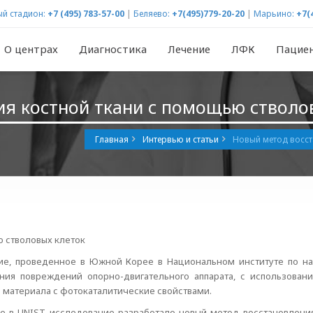
й стадион:
+7 (495) 783-57-00
|
Беляево:
+7(495)779-20-20
|
Марьино:
+7(
О центрах
Диагностика
Лечение
ЛФК
Пацие
я костной ткани с помощью стволо
Главная
Интервью и статьи
Новый метод восст
ю стволовых клеток
ие, проведенное в Южной Корее в Национальном институте по нау
ния повреждений опорно-двигательного аппарата, с использовани
 материала с фотокаталитические свойствами.
е в UNIST исследование разработало новый метод восстановлени