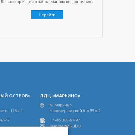
Вся информация о заболеваниях позвоночника
Перейти
ЫЙ ОСТРОВ»
ЛДЦ «МАРЬИНО»
м. Марьино,
е ш. 116 к.1
Новочеркасский б-р 55 к.2
47-47
+7 495 385-97-97
maryno@dikul.ru