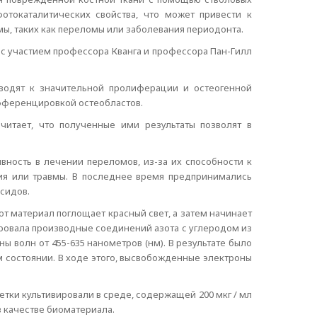
отокаталитических свойства, что может привести к
, таких как переломы или заболевания периодонта.
с участием профессора Кванга и профессора Пан-Гилл
иводят к значительной пролиферации и остеогенной
ифференцировкой остеобластов.
итает, что полученные ими результаты позволят в
ность в лечении переломов, из-за их способности к
ния или травмы. В последнее время предпринимались
сидов.
т материал поглощает красный свет, а затем начинает
ровала производные соединений азота с углеродом из
 волн от 455-635 нанометров (нм). В результате было
м состоянии. В ходе этого, высвобожденные электроны
тки культивировали в среде, содержащей 200 мкг / мл
в качестве биоматериала.