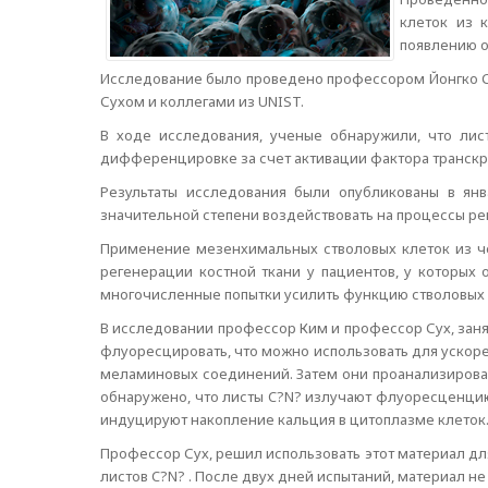
клеток из 
появлению о
Исследование было проведено профессором Йонгко Се
Сухом и коллегами из UNIST.
В ходе исследования, ученые обнаружили, что лис
дифференцировке за счет активации фактора транскри
Результаты исследования были опубликованы в ян
значительной степени воздействовать на процессы ре
Применение мезенхимальных стволовых клеток из че
регенерации костной ткани у пациентов, у которых
многочисленные попытки усилить функцию стволовых к
В исследовании профессор Ким и профессор Сух, заня
флуоресцировать, что можно использовать для ускор
меламиновых соединений. Затем они проанализировали
обнаружено, что листы C?N? излучают флуоресценцию 
индуцируют накопление кальция в цитоплазме клеток
Профессор Сух, решил использовать этот материал дл
листов C?N? . После двух дней испытаний, материал не