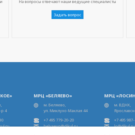
ни
На вопросы отвечают наши ведущие специалисты
Задать вопрос
КОЕ»
МРЦ «БЕЛЯЕВО»
МРЦ «ЛОСИН
,
м. Беляево,
м. ВДНХ,
-р 4
ул. Миклухо-Маклая 44
Ярославско
30
+7 495 779-20-20
+7 495 987-
ul.ru
belyaevo@dikul.ru
lo@dikul.ru