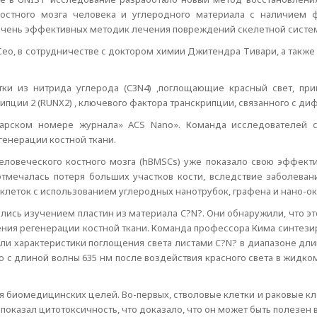
костного мозга человека и углеродного материала с наличием ф
чень эффективных методик лечения повреждений скелетной системы
о, в сотрудничестве с доктором химии Джитендра Тивари, а также 
тки из нитрида углерода (C3N4) ,поглощающие красный свет, пр
пции 2 (RUNX2) , ключевого фактора транскрипции, связанного с д
варском номере журнала» ACS Nano». Команда исследователей сч
генерации костной ткани.
ловеческого костного мозга (hBMSCs) уже показало свою эффектив
 отмечалась потеря больших участков кости, вследствие заболева
леток с использованием углеродных нанотрубок, графена и нано-ок
лись изучением пластин из материала C?N?. Они обнаружили, что это
ения регенерации костной ткани. Команда профессора Кима синтези
 характеристики поглощения света листами C?N? в диапазоне длины
с длиной волны 635 нм после воздействия красного света в жидко
.
я биомедицинских целей. Во-первых, стволовые клетки и раковые кле
 показал цитотоксичность, что доказало, что он может быть полезен 