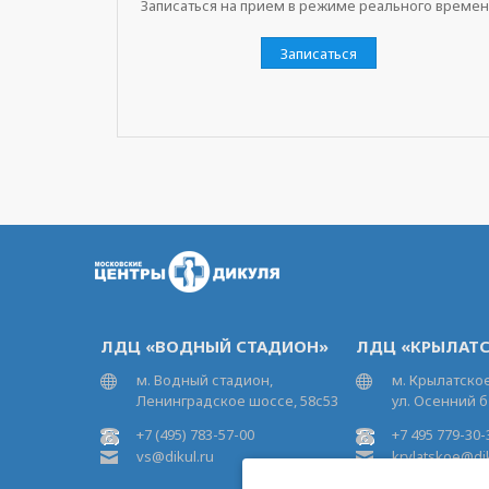
Записаться на прием в режиме реального време
Записаться
ЛДЦ «ВОДНЫЙ СТАДИОН»
ЛДЦ «КРЫЛАТС
м. Водный стадион,
м. Крылатское
Ленинградское шоссе, 58с53
ул. Осенний б
+7 (495) 783-57-00
+7 495 779-30-
vs@dikul.ru
krylatskoe@dik