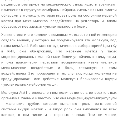
рецепторы реагируют на механическую стимуляцию и возникают
изменения в структуре мембраны нейрона. Ученые из EMBL смогли
обнаружить молекулу, которая играет роль на состояние нервной
клетки при механическом воздействии на рецепторы и, таким
образом, от нее зависит чувствительность к боли .
Хеппенстолл и его коллеги с помощью методов генной инженерии
создали мышей, у которых не продуцируется эта молекула, под
названием Atat1. Работая в сотрудничестве с лабораторией Цзин Ху
в КИН, они обнаружили, что нервные клетки у таких
модифицированных мышей стали более устойчивы к стимуляции,
и они практически перестали воспринимать незначительное
механическое воздействие и боль, связанную с этим
воздействием. Это произошло в тех случаях, когда молекула не
продуцировалась или действие молекулы блокировали внутри
чувствительных нейронов мыши .
Молекула Atat1 в определенном количестве есть во всех клетках
организма. Ученым известно , что она модифицирует микротубулы
- маленькие трубки, которые выполняют роль транспортной
системы внутри клеток – и такую роль они выполняют во всех
клетках, в том числе и в нервных клетках. Тем не менее,