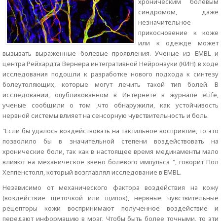
хроническим болевым
синдромом, даже
незначительное
прикосновение к коже
или к одежде может
вызывать выраженные болевые проявления. Ученые из EMBL и
центра Рейхардта Вернера интегративной Нейронауки (КИН) в ходе
исследования подошли к разработке нового подхода к синтезу
болеутоляющих, которые могут лечить такой тип болей. В
исследовании, опубликованном в Интернете в журнале eLife,
ученые сообщили о том ,что обнаружили, как устойчивость
нервной системы влияет на сенсорную чувствительность и боль.
"Если бы удалось воздействовать на тактильное восприятие, то это
позволило бы в значительной степени воздействовать на
хронические боли, так как в настоящее время медикаменты мало
влияют на механическое звено болевого импульса ", говорит Пол
Хеппенстолл, который возглавлял исследование в EMBL.
Независимо от механического фактора воздействия на кожу
(воздействие щеточкой или щипок), нервные чувствительные
рецепторы кожи воспринимают полученное воздействие и
передают информацию в мозг. Чтобы быть более точными, то эти