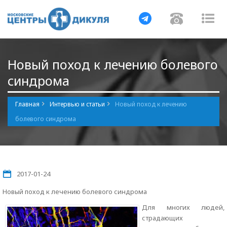
Навигация
Навигац
На
Новый поход к лечению болевого
синдрома
Главная
Интервью и статьи
Новый поход к лечению
болевого синдрома
2017-01-24
Новый поход к лечению болевого синдрома
Для многих людей,
страдающих