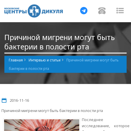
Навигация
Навигац
На
Причиной мигрени могут быть
бактерии в полости рта
Главная
Интервью и статьи
Причиной мигрени могут быть
бактерии в полости рта
2016-11-16
Причиной мигрени могут быть бактерии в полости рта
Последнее
исследование, которое