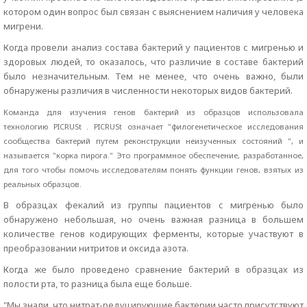
котором один вопрос был связан с выяснением наличия у человека
мигрени.
Когда провели анализ состава бактерий у пациентов с мигренью и
здоровых людей, то оказалось, что различие в составе бактерий
было незначительным. Тем не менее, что очень важно, были
обнаружены различия в численности некоторых видов бактерий.
Команда для изучения генов бактерий из образцов использовала
технологию PICRUSt . PICRUSt означает "филогенетическое исследования
сообщества бактерий путем реконструкции неизученных состояний ", и
называется "корка пирога." Это программное обеспечение, разработанное,
для того чтобы помочь исследователям понять функции генов, взятых из
реальных образцов.
В образцах фекалий из группы пациентов с мигренью было
обнаружено небольшая, но очень важная разница в большем
количестве генов кодирующих ферменты, которые участвуют в
преобразовании нитритов и оксида азота.
Когда же было проведено сравнение бактерий в образцах из
полости рта, то разница была еще больше.
"Мы знали, что нитрат-редуцирующие бактерии часто присутствуют