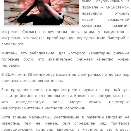
было опубликовано в
журнале « М-Системс»,
позволило открыть
новый возможный
механизм развития
мигрени. Согласно полученным результатам, у пациентов с
мигренью отмечается преобладание определенных бактерий в
полости рта.
Мигрень это заболевание, для которого характерны сильные
головные боли, что значительно снижает качество жизни
человека.
В США почти 38 миллионов пациентов с мигренью, но до сих пор
причины этого состояния неясны.
Есть предположение, что при мигрени нарушается нервный путь
связи тройничного со стволом мозга. Кроме того, предполагается ,
что определенную роль могут играть некоторые
нейротрансмиттеры, в частности, серотонин.
Хотя точные механизмы, участвующие в развитии мигрени не
известны, тем не менее, был определен ряд триггеров
провоцирующих приступы мигрени, в частности, это стресс,