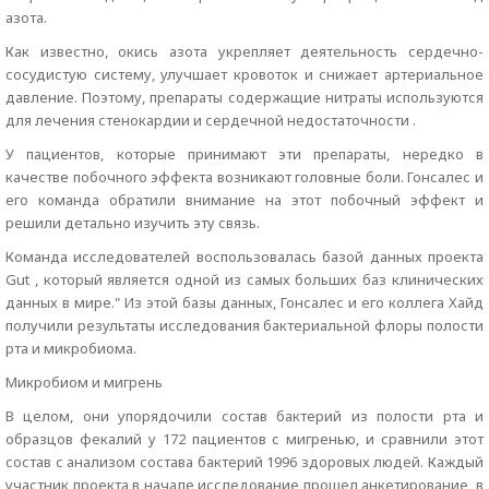
азота.
Как известно, окись азота укрепляет деятельность сердечно-
сосудистую систему, улучшает кровоток и снижает артериальное
давление. Поэтому, препараты содержащие нитраты используются
для лечения стенокардии и сердечной недостаточности .
У пациентов, которые принимают эти препараты, нередко в
качестве побочного эффекта возникают головные боли. Гонсалес и
его команда обратили внимание на этот побочный эффект и
решили детально изучить эту связь.
Команда исследователей воспользовалась базой данных проекта
Gut , который является одной из самых больших баз клинических
данных в мире." Из этой базы данных, Гонсалес и его коллега Хайд
получили результаты исследования бактериальной флоры полости
рта и микробиома.
Микробиом и мигрень
В целом, они упорядочили состав бактерий из полости рта и
образцов фекалий у 172 пациентов с мигренью, и сравнили этот
состав с анализом состава бактерий 1996 здоровых людей. Каждый
участник проекта в начале исследование прошел анкетирование ,в