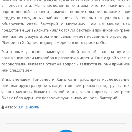
в полости рта. Мы определенно считаем ,что их наличие, в
определенной степени, имеют положительное влияние при
сердечно-сосудистых заболеваниях. А теперь нам удалось еще
обнаружить связь бактерий с мигренью. Тем не менее, нам
предстоит еще выяснить - являются ли бактерии причиной мигрени
или же ее результатом или связь имеет косвенный характер .
"Эмбриетт Хайд, менеджер американского проекта Gut
Эти новые данные знаменуют собой важный шаг на пути к
пониманию роли микробов в развитии мигрени. Еще одной частью
головоломки является ответ на вопрос - являются ли они причиной
или следствием?
В дальнейшем, Гонсалес и Хайд хотят расширить исследование;
они планируют разделить пациентов с мигренью на подгруппы: тех,
у кого мигрень бывает с аурой и тех, у кого приступы мигрени
бывают без ауры. Это позволит лучше изучить роль бактерий.
Автор:
В.И. Дикуль