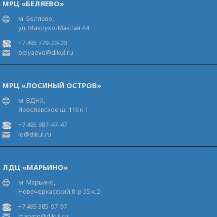
МРЦ «БЕЛЯЕВО»
м. Беляево,
ул. Миклухо-Маклая 44
+7 495 779-20-20
belyaevo@dikul.ru
МРЦ «ЛОСИНЫЙ ОСТРОВ»
м. ВДНХ,
Ярославское ш. 116 к.1
+7 495 987-47-47
lo@dikul.ru
ЛДЦ «МАРЬИНО»
м. Марьино,
Новочеркасский б-р 55 к.2
+7 495 385-97-97
maryno@dikul.ru