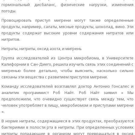
гормональный дисбаланс, физические нагрузки, изменения
погоды.
Провоцировать приступ мигрени могут также определенные
продукты, например, салаты, мясные продукты, шоколад, вино. Эти
продукты содержат высокие уровни содержания нитратов или
нитритов.
Нитраты, нитриты, оксид азота, и мигрень
Группа исследователей из Центра микробиома, в Университете
Калифорнии в Сан-Диего, решила изучить связь этих соединений с
мигренью более детально, чтобы выяснить, насколько сильно
связаны эти вещества с развитием приступов мигрени.
Команду исследователей возглавлял доктор Антонио Гонсалес и
аналитик программист Роб Найт. Роб Найт заявил « Мы
предположили, что очевидно существует связь между тем, что
человек употребляет в пищу, микробиомом и приступами мигрени
«.
В норме нитраты, содержащиеся в этих продуктах, преобразуются
бактериями в полости рта в нитриты. При определенных условиях
нитриты попадающие в организм могут превращаться в оксид