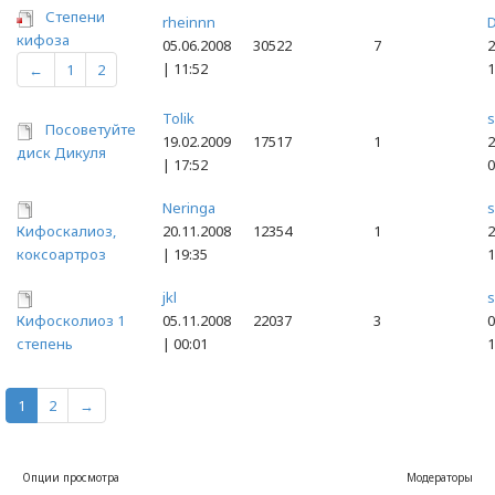
Степени
rheinnn
D
кифоза
05.06.2008
30522
7
2
| 11:52
1
←
1
2
Tolik
Посоветуйте
19.02.2009
17517
1
2
диск Дикуля
| 17:52
0
Neringa
Кифоскалиоз,
20.11.2008
12354
1
2
коксоартроз
| 19:35
1
jkl
Кифосколиоз 1
05.11.2008
22037
3
0
степень
| 00:01
1
1
2
→
Опции просмотра
Модераторы