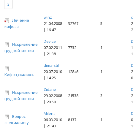
3
winz
c
Лечение
21.04.2008
32767
5
2
кифоза
| 16:47
2
Device
D
Искривление
07.02.2011
7732
1
1
грудной клетки
| 21:38
1
dima-stil
D
20.07.2010
12846
1
2
Кифоз,скалиоз.
| 14:25
0
Zidane
D
Искривление
29.02.2008
21538
3
2
грудной клетки
| 20:50
1
Milena
D
Вопрос
06.03.2010
8137
1
0
специалисту
| 21:43
1