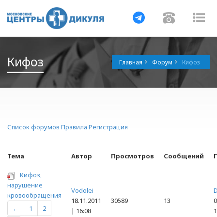
Навигация
Навигац
На
Кифоз
Главная
Форум
Кифоз
Список форумов
Правила
Регистрация
Тема
Автор
Просмотров
Сообщений
Кифоз,
нарушение
Vodolei
D
кровообращения
18.11.2011
30589
13
0
←
1
2
| 16:08
1