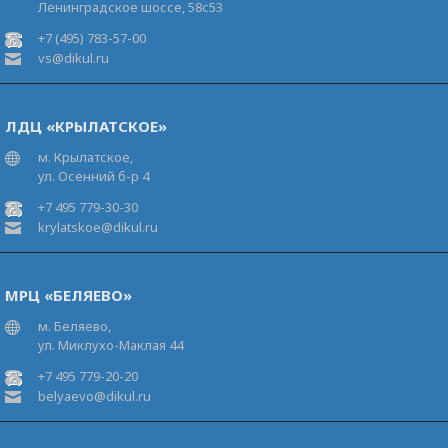
Ленинградское шоссе, 58с53
+7 (495) 783-57-00
vs@dikul.ru
ЛДЦ «КРЫЛАТСКОЕ»
м. Крылатское,
ул. Осенний б-р 4
+7 495 779-30-30
krylatskoe@dikul.ru
МРЦ «БЕЛЯЕВО»
м. Беляево,
ул. Миклухо-Маклая 44
+7 495 779-20-20
belyaevo@dikul.ru