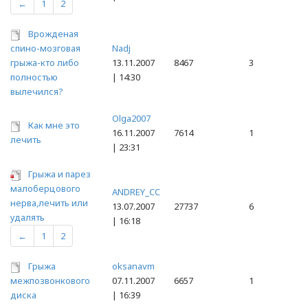
←
1
2
Врожденая
спино-мозговая
Nadj
грыжа-кто либо
13.11.2007
8467
3
полностью
| 14:30
вылечился?
Olga2007
Как мне это
16.11.2007
7614
1
лечить
| 23:31
Грыжа и парез
малоберцового
ANDREY_CC
нерва,лечить или
13.07.2007
27737
6
удалять
| 16:18
←
1
2
Грыжа
oksanavm
межпозвонкового
07.11.2007
6657
1
диска
| 16:39