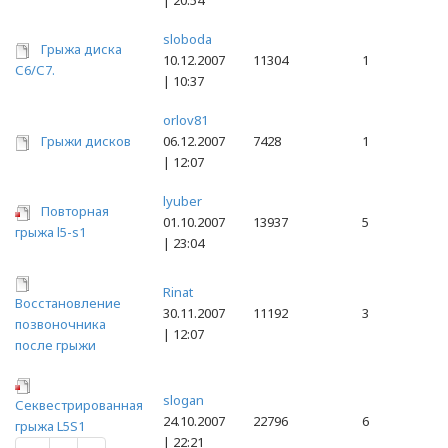
| 20:54
sloboda
Грыжа диска
10.12.2007
11304
1
С6/С7.
| 10:37
orlov81
Грыжи дисков
06.12.2007
7428
1
| 12:07
lyuber
Повторная
01.10.2007
13937
5
грыжа l5-s1
| 23:04
Rinat
Восстановление
30.11.2007
11192
3
позвоночника
| 12:07
после грыжи
slogan
Секвестрированная
24.10.2007
22796
6
грыжа L5S1
| 22:21