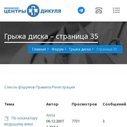
Навигация
Навигац
На
Грыжа диска – страница 35
Главная
Форум
Грыжа диска
Страница 35
Список форумов
Правила
Регистрация
Тема
Автор
Просмотров
Сообщений
Arina
По эскалатору
06.12.2007
7731
3
ведущему вниз