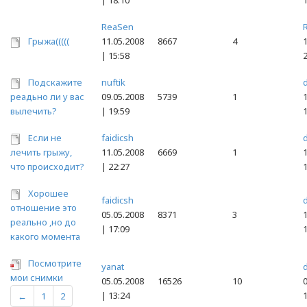
| 18:10
ReaSen
Грыжа(((((
11.05.2008
8667
4
1
| 15:58
Подскажите
nuftik
d
реадьно ли у вас
09.05.2008
5739
1
1
вылечить?
| 19:59
Если не
faidicsh
d
лечить грыжу,
11.05.2008
6669
1
1
что происходит?
| 22:27
Хорошее
faidicsh
d
отношение это
05.05.2008
8371
3
1
реально ,но до
| 17:09
какого момента
Посмотрите
yanat
d
мои снимки
05.05.2008
16526
10
0
| 13:24
←
1
2