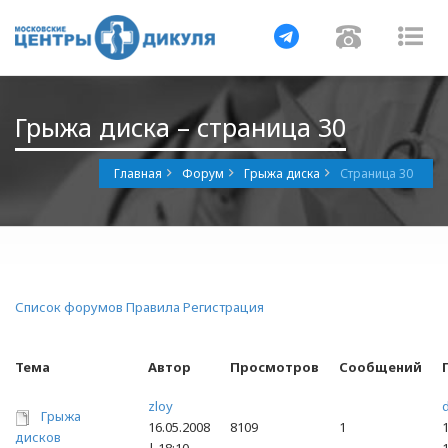
Навигация
Навигац
На
Грыжа диска – страница 30
Главная
Форум
Грыжа диска
Страница 30
Список форумов
Правила
Регистрация
Тема
Автор
Просмотров
Сообщений
zloy
d
Грыжа
16.05.2008
8109
1
1
дисков