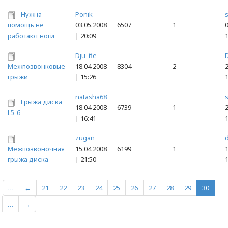
Нужна
Ponik
помощь не
03.05.2008
6507
1
0
работают ноги
| 20:09
Dju_fine
D
Межпозвонковые
18.04.2008
8304
2
2
грыжи
| 15:26
natasha68
Грыжа диска
18.04.2008
6739
1
2
L5-6
| 16:41
zugan
d
Межпозвоночная
15.04.2008
6199
1
1
грыжа диска
| 21:50
…
←
21
22
23
24
25
26
27
28
29
30
…
→