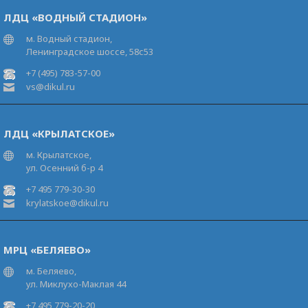
ЛДЦ «ВОДНЫЙ СТАДИОН»
м. Водный стадион,
Ленинградское шоссе, 58с53
+7 (495) 783-57-00
vs@dikul.ru
ЛДЦ «КРЫЛАТСКОЕ»
м. Крылатское,
ул. Осенний б-р 4
+7 495 779-30-30
krylatskoe@dikul.ru
МРЦ «БЕЛЯЕВО»
м. Беляево,
ул. Миклухо-Маклая 44
+7 495 779-20-20