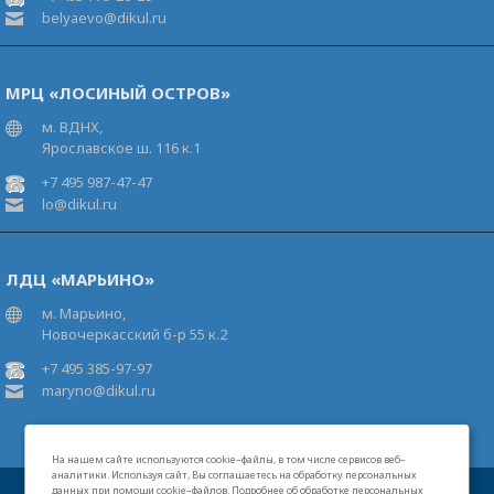
belyaevo@dikul.ru
МРЦ «ЛОСИНЫЙ ОСТРОВ»
м. ВДНХ,
Ярославское ш. 116 к.1
+7 495 987-47-47
lo@dikul.ru
ЛДЦ «МАРЬИНО»
м. Марьино,
Новочеркасский б-р 55 к.2
+7 495 385-97-97
maryno@dikul.ru
На нашем сайте используются cookie–файлы, в том числе сервисов веб–
аналитики. Используя сайт, Вы соглашаетесь на обработку персональных
данных при помощи cookie–файлов. Подробнее об обработке персональных