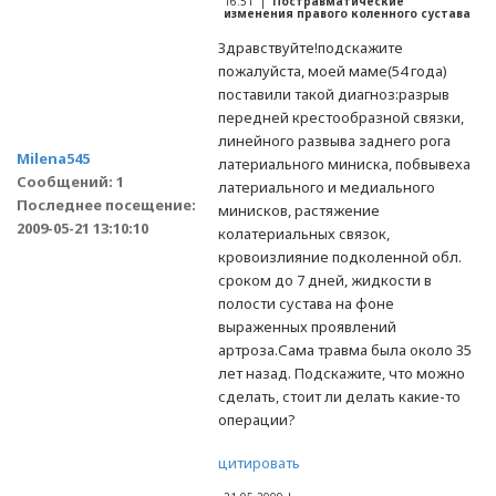
16:51 |
Постравматические
изменения правого коленного сустава
Здравствуйте!подскажите
пожалуйста, моей маме(54 года)
поставили такой диагноз:разрыв
передней крестообразной связки,
линейного развыва заднего рога
Milena545
латериального миниска, побвывеха
Сообщений: 1
латериального и медиального
Последнее посещение:
минисков, растяжение
2009-05-21 13:10:10
колатериальных связок,
кровоизлияние подколенной обл.
сроком до 7 дней, жидкости в
полости сустава на фоне
выраженных проявлений
артроза.Сама травма была около 35
лет назад. Подскажите, что можно
сделать, стоит ли делать какие-то
операции?
цитировать