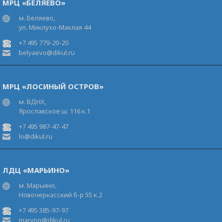
МРЦ «БЕЛЯЕВО»
м. Беляево,
ул. Миклухо-Маклая 44
+7 495 779-20-20
belyaevo@dikul.ru
МРЦ «ЛОСИНЫЙ ОСТРОВ»
м. ВДНХ,
Ярославское ш. 116 к.1
+7 495 987-47-47
lo@dikul.ru
ЛДЦ «МАРЬИНО»
м. Марьино,
Новочеркасский б-р 55 к.2
+7 495 385-97-97
maryno@dikul.ru