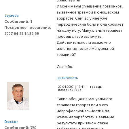
Зравствуйте!
У моей мамы смещение позвонков,
вызванное травмой в юношеском
tejaeva
возрасте. Сейчас у нее уже
Сообщений: 1
переодические боли и она хромает
Последнее посещение:
на одну ногу. Мануальный терапевт
2007-04-25 14:32:59
пообещал все вылечить.
Действительно ли возможно
излечение только мануальной
терапией?
Спасибо.
цитировать
27.04.2007 | 12:41 |
травмы
позвоночника
Такие обещания мануального
терапевта говорят или о его
непрофессиональности или
желании заработать. Реальные
Doctor
результаты при таком стаже
Сообщений: 760