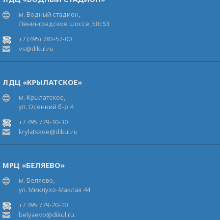
м. Водный стадион,
Ленинградское шоссе, 58с53
+7 (495) 783-57-00
vs@dikul.ru
ЛДЦ «КРЫЛАТСКОЕ»
м. Крылатское,
ул. Осенний б-р 4
+7 495 779-30-30
krylatskoe@dikul.ru
МРЦ «БЕЛЯЕВО»
м. Беляево,
ул. Миклухо-Маклая 44
+7 495 779-20-20
belyaevo@dikul.ru