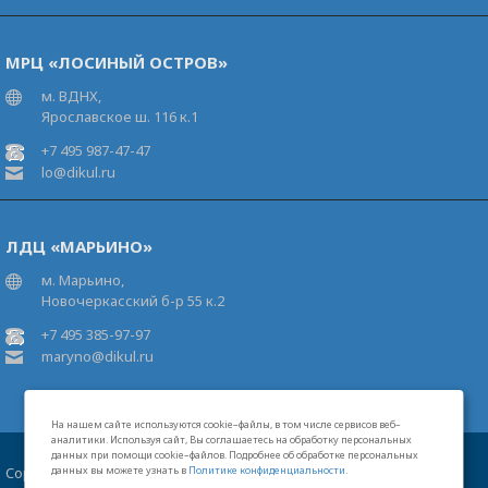
МРЦ «ЛОСИНЫЙ ОСТРОВ»
м. ВДНХ,
Ярославское ш. 116 к.1
+7 495 987-47-47
lo@dikul.ru
ЛДЦ «МАРЬИНО»
м. Марьино,
Новочеркасский б-р 55 к.2
+7 495 385-97-97
maryno@dikul.ru
На нашем сайте используются cookie–файлы, в том числе сервисов веб–
аналитики. Используя сайт, Вы соглашаетесь на обработку персональных
данных при помощи cookie–файлов. Подробнее об обработке персональных
Copyright 2026 Московские центры В.И.Дикуля®
данных вы можете узнать в
Политике конфиденциальности
.