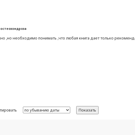
 остеохондроза
жно ,но необходимо понимать ,что любая книга дает только рекоме
тировать
Показать