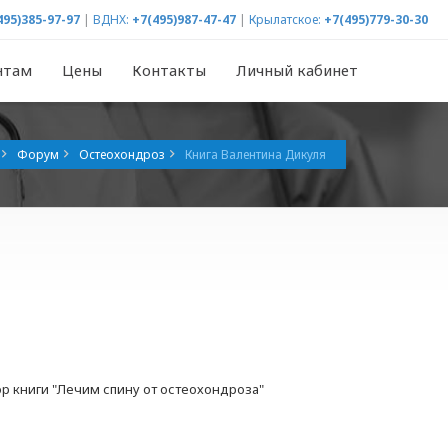
495)385-97-97
|
ВДНХ:
+7(495)987-47-47
|
Крылатское:
+7(495)779-30-30
нтам
Цены
Контакты
Личный кабинет
Форум
Остеохондроз
Книга Валентина Дикуля
ор книги "Лечим спину от остеохондроза"