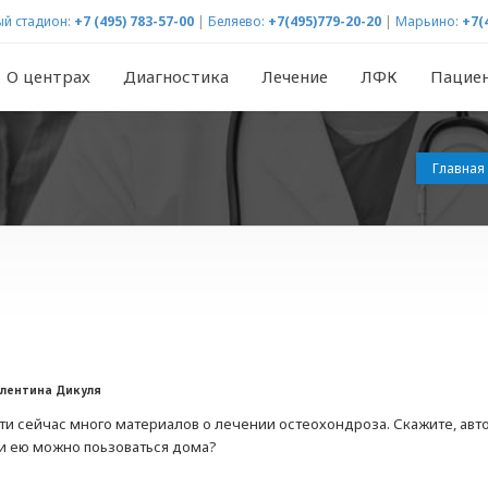
й стадион:
+7 (495) 783-57-00
|
Беляево:
+7(495)779-20-20
|
Марьино:
+7(
О центрах
Диагностика
Лечение
ЛФК
Пацие
Главная
алентина Дикуля
сети сейчас много материалов о лечении остеохондроза. Скажите, авт
и ею можно поьзоваться дома?